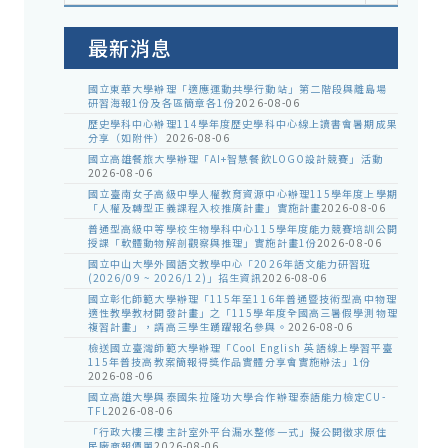
室
公
告
最新消息
國立東華大學辦理「適應運動共學行動站」第二階段與離島場
研習海報1份及各區簡章各1份
2026-08-06
歷史學科中心辦理114學年度歷史學科中心線上讀書會暑期成果
分享（如附件）
2026-08-06
國立高雄餐旅大學辦理「AI+智慧餐飲LOGO設計競賽」活動
2026-08-06
國立臺南女子高級中學人權教育資源中心辦理115學年度上學期
「人權及轉型正義課程入校推廣計畫」實施計畫
2026-08-06
普通型高級中等學校生物學科中心115學年度能力競賽培訓公開
授課「軟體動物解剖觀察與推理」實施計畫1份
2026-08-06
國立中山大學外國語文教學中心「2026年語文能力研習班
(2026/09 ~ 2026/12)」招生資訊
2026-08-06
國立彰化師範大學辦理「115年至116年普通暨技術型高中物理
適性教學教材開發計畫」之「115學年度全國高三暑假學測物理
複習計畫」，請高三學生踴躍報名參與。
2026-08-06
檢送國立臺灣師範大學辦理「Cool English 英語線上學習平臺
115年普技高教案簡報得獎作品實體分享會實施辦法」1份
2026-08-06
國立高雄大學與泰國朱拉隆功大學合作辦理泰語能力檢定CU-
TFL
2026-08-06
「行政大樓三樓主計室外平台漏水整修一式」擬公開徵求原住
民廠商報價單
2026-08-06