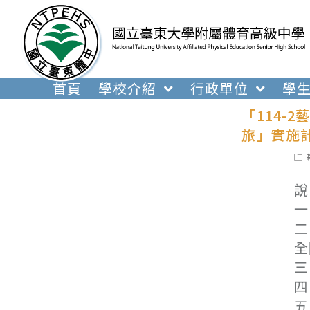
跳
轉
至
主
要
首頁
學校介紹
行政單位
學
內
「114
容
旅」實施
Pos
cat
說
一
二
全
三
四
五