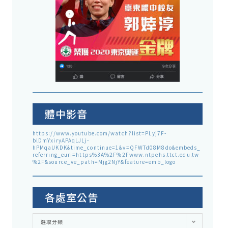
體中影音
https://www.youtube.com/watch?list=PLyj7F-
blDmYxiryAPAqLJLj-
hPMqaUKDK&time_continue=1&v=QFWTd08M8do&embeds_
referring_euri=https%3A%2F%2Fwww.ntpehs.ttct.edu.tw
%2F&source_ve_path=Mjg2NjY&feature=emb_logo
各處室公告
各
選取分類
處