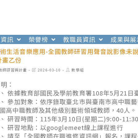
生資訊
榮譽榜
教職員資訊
成果與展
-2藝術生活音樂應用-全國教師研習用聲音說影像
計畫乙份
t
Post
Post
教師研習與計畫
2026-03-10
教學組
egory:
last
author:
modified:
 明：
、 依據教育部國民及學前教育署108年5月21日臺
、 參加對象：依序錄取臺北市與臺南市高中職
國高中職教師及其他級別藝術領域教師，40人。
、 研習時間：115年3月10日(星期二)9:00-11:3
、 研習地點：以googlemeet線上課程進行
、 請至「全國教師在職進修資訊網」報名，課程代碼