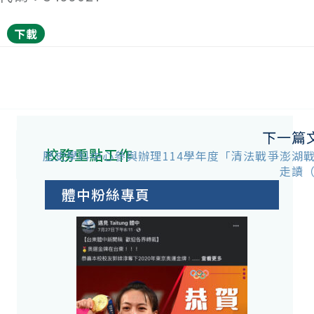
下載
下一篇
校務重點工作
歷史學科中心參與辦理114學年度「清法戰爭澎湖
走讀
體中粉絲專頁