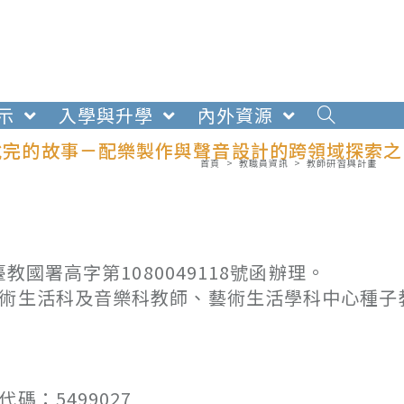
示
入學與升學
內外資源
未說完的故事－配樂製作與聲音設計的跨領域探索之
首頁
>
教職員資訊
>
教師研習與計畫
教國署高字第1080049118號函辦理。
藝術生活科及音樂科教師、藝術生活學科中心種子
0
：5499027