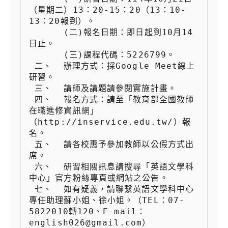
（星期二）13：20-15：20（13：10-
13：20報到）。

 　　  (二)報名日期：即日起到10月14
日止。

 　　  (三)課程代碼：5226799。

 二、  辦理方式：採Google Meet線上
研習。

 三、  講師及講題請參閱實施計畫。

 四、  報名方式：請至「教育部全國教師
在職進修資訊網」
（http://inservice.edu.tw/）報
名。

 五、  請各校惠予參加教師以公假方式出
席。

 六、  研習相關訊息請搜尋「英語文學科
中心」官方粉絲專頁或網站之公告。

 七、  如有疑義，請聯繫英語文學科中心
專任助理蘇小姐、徐小姐。（TEL：07-
5822010轉120、E-mail：