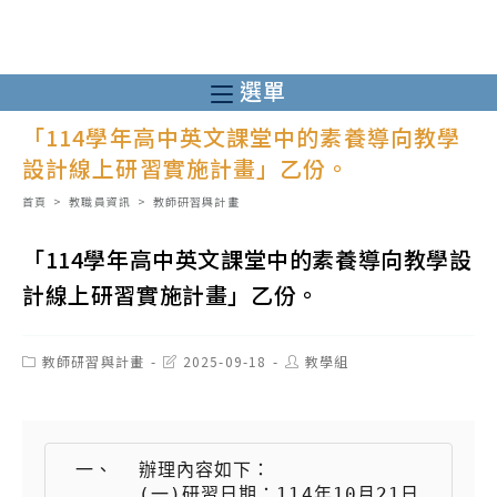
跳
轉
至
選單
主
「114學年高中英文課堂中的素養導向教學
要
設計線上研習實施計畫」乙份。
內
容
首頁
>
教職員資訊
>
教師研習與計畫
「114學年高中英文課堂中的素養導向教學設
計線上研習實施計畫」乙份。
Post
Post
Post
教師研習與計畫
2025-09-18
教學組
category:
last
author:
modified:
 一、  辦理內容如下：

 　　  (一)研習日期：114年10月21日