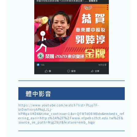
體中影音
https://www.youtube.com/watch?list=PLyj7F-
blDmYxiryAPAqLJLj-
hPMqaUKDK&time_continue=1&v=QFWTd08M8do&embeds_ref
erring_euri=https%3A%2F%2Fwww.ntpehs.ttct.edu.tw%2F&
source_ve_path=Mjg2NjY&feature=emb_logo