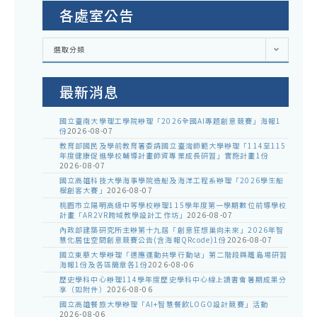
各處室公告
各
選取分類
處
室
公
告
最新消息
國立臺南大學理工學院辦理「2026全國AI專題創意競賽」海報1
份
2026-08-07
教育部國民及學前教育署委請國立臺灣師範大學辦理「114至115
年度健康促進學校輔導計畫師資專業成長研習」實施計畫1份
2026-08-07
國立高雄科技大學海事學院造船及海洋工程系辦理「2026學生船
模創客大賽」
2026-08-07
桃園市立陽明高級中等學校辦理115學年度第一學期數位前導學校
計畫「AR2VR跨域教學設計工作坊」
2026-08-07
內政部建築研究所主辦第十九屆「創意狂想巢向未來」2026年智
慧化居住空間創意競賽公告(含海報QRcode)1份
2026-08-07
國立東華大學辦理「適應運動共學行動站」第二階段與離島場研習
海報1份及各區簡章各1份
2026-08-06
歷史學科中心辦理114學年度歷史學科中心線上讀書會暑期成果分
享（如附件）
2026-08-06
國立高雄餐旅大學辦理「AI+智慧餐飲LOGO設計競賽」活動
2026-08-06