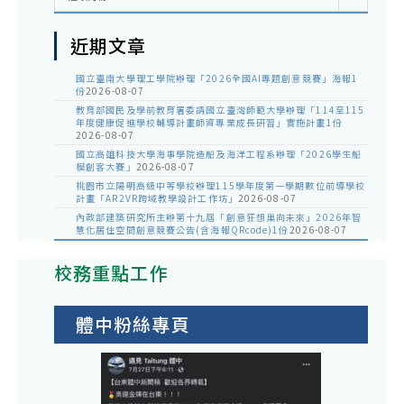
近期文章
國立臺南大學理工學院辦理「2026全國AI專題創意競賽」海報1
份
2026-08-07
教育部國民及學前教育署委請國立臺灣師範大學辦理「114至115
年度健康促進學校輔導計畫師資專業成長研習」實施計畫1份
2026-08-07
國立高雄科技大學海事學院造船及海洋工程系辦理「2026學生船
模創客大賽」
2026-08-07
桃園市立陽明高級中等學校辦理115學年度第一學期數位前導學校
計畫「AR2VR跨域教學設計工作坊」
2026-08-07
內政部建築研究所主辦第十九屆「創意狂想巢向未來」2026年智
慧化居住空間創意競賽公告(含海報QRcode)1份
2026-08-07
校務重點工作
體中粉絲專頁