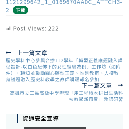
1121299642_1_0169670AA0C_ATTCH3-
2
下載
Post Views:
222
上一篇文章
Read
more
歷史學科中心參與合辦112學年「轉型正義議題融入課
articles
程設計-以白色恐怖下的女性經驗為例」工作坊（如附
件），轉知並鼓勵關心轉型正義、性別教育、人權教
育議題融入歷史科教學之教師踴躍報名參加
下一篇文章
高雄市立三民高級中學辦理「用工程積木拼出生活科
技教學新風景」教師研習
資通安全宣導