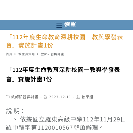
跳
轉
至
選單
主
「112年度生命教育深耕校園—教與學發表
要
會」實施計畫1份
內
容
首頁
>
教職員資訊
>
教師研習與計畫
「112年度生命教育深耕校園—教與學發表
會」實施計畫1份
Post
Post
Post
教師研習與計畫
2023-12-11
教學組
category:
last
author:
modified:
說 明：
一、 依據國立羅東高級中學112年11月29日
羅中輔字第1120010567號函辦理。