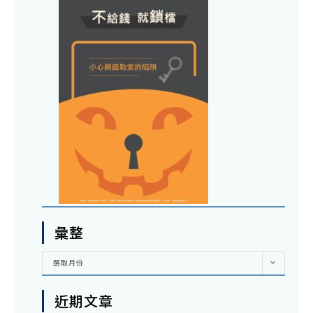
彙整
彙
選取月份
整
近期文章