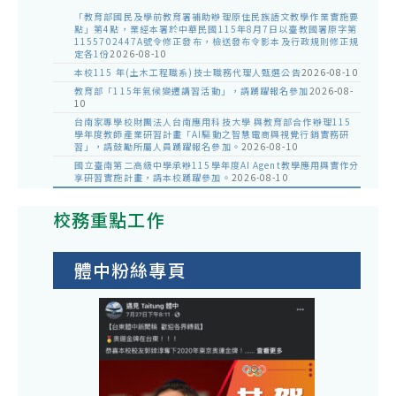
「教育部國民及學前教育署補助辦理原住民族語文教學作業實施要
點」第4點，業經本署於中華民國115年8月7日以臺教國署原字第
1155702447A號令修正發布，檢送發布令影本及行政規則修正規
定各1份
2026-08-10
本校115 年(土木工程職系)技士職務代理人甄選公告
2026-08-10
教育部「115年氣候變遷講習活動」，請踴躍報名參加
2026-08-
10
台南家專學校財團法人台南應用科技大學 與教育部合作辦理115
學年度教師產業研習計畫「AI驅動之智慧電商與視覺行銷實務研
習」，請鼓勵所屬人員踴躍報名參加。
2026-08-10
國立臺南第二高級中學承辦115學年度AI Agent教學應用與實作分
享研習實施計畫，請本校踴躍參加。
2026-08-10
校務重點工作
體中粉絲專頁