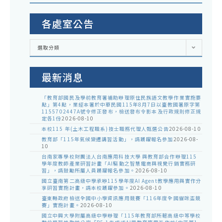
各處室公告
各
選取分類
處
室
公
告
最新消息
「教育部國民及學前教育署補助辦理原住民族語文教學作業實施要
點」第4點，業經本署於中華民國115年8月7日以臺教國署原字第
1155702447A號令修正發布，檢送發布令影本及行政規則修正規
定各1份
2026-08-10
本校115 年(土木工程職系)技士職務代理人甄選公告
2026-08-10
教育部「115年氣候變遷講習活動」，請踴躍報名參加
2026-08-
10
台南家專學校財團法人台南應用科技大學 與教育部合作辦理115
學年度教師產業研習計畫「AI驅動之智慧電商與視覺行銷實務研
習」，請鼓勵所屬人員踴躍報名參加。
2026-08-10
國立臺南第二高級中學承辦115學年度AI Agent教學應用與實作分
享研習實施計畫，請本校踴躍參加。
2026-08-10
臺東縣政府檢送全國中小學資訊應用競賽「116年度全國貓咪盃競
賽」實施計畫。
2026-08-10
國立中興大學附屬高級中學辦理「115年教育部所轄高級中等學校