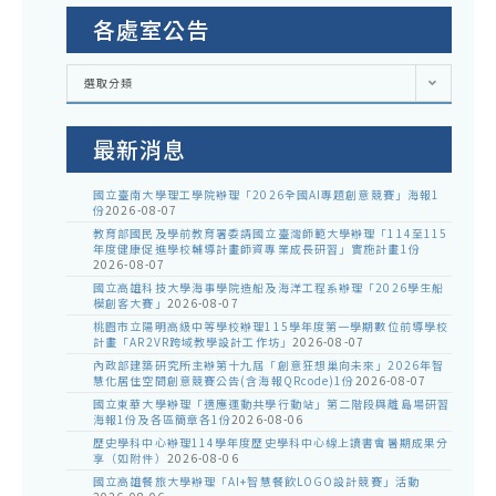
各處室公告
各
選取分類
處
室
公
告
最新消息
國立臺南大學理工學院辦理「2026全國AI專題創意競賽」海報1
份
2026-08-07
教育部國民及學前教育署委請國立臺灣師範大學辦理「114至115
年度健康促進學校輔導計畫師資專業成長研習」實施計畫1份
2026-08-07
國立高雄科技大學海事學院造船及海洋工程系辦理「2026學生船
模創客大賽」
2026-08-07
桃園市立陽明高級中等學校辦理115學年度第一學期數位前導學校
計畫「AR2VR跨域教學設計工作坊」
2026-08-07
內政部建築研究所主辦第十九屆「創意狂想巢向未來」2026年智
慧化居住空間創意競賽公告(含海報QRcode)1份
2026-08-07
國立東華大學辦理「適應運動共學行動站」第二階段與離島場研習
海報1份及各區簡章各1份
2026-08-06
歷史學科中心辦理114學年度歷史學科中心線上讀書會暑期成果分
享（如附件）
2026-08-06
國立高雄餐旅大學辦理「AI+智慧餐飲LOGO設計競賽」活動