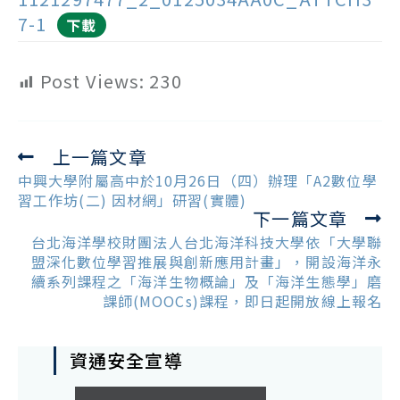
7-1
下載
Post Views:
230
上一篇文章
Read
more
中興大學附屬高中於10月26日（四）辦理「A2數位學
articles
習工作坊(二) 因材網」研習(實體)
下一篇文章
台北海洋學校財團法人台北海洋科技大學依「大學聯
盟深化數位學習推展與創新應用計畫」，開設海洋永
續系列課程之「海洋生物概論」及「海洋生態學」磨
課師(MOOCs)課程，即日起開放線上報名
資通安全宣導