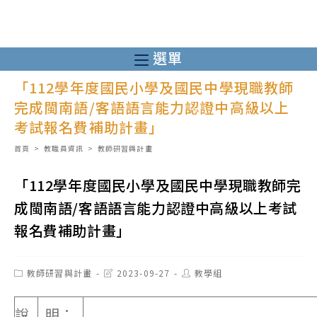
跳
轉
至
選單
主
「112學年度國民小學及國民中學現職教師
要
完成閩南語/客語語言能力認證中高級以上
內
考試報名費補助計畫」
容
首頁
>
教職員資訊
>
教師研習與計畫
「112學年度國民小學及國民中學現職教師完
成閩南語/客語語言能力認證中高級以上考試
報名費補助計畫」
Post
Post
Post
教師研習與計畫
2023-09-27
教學組
category:
last
author:
modified:
說
明：