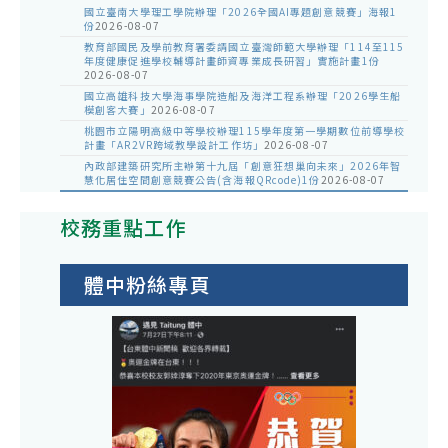
國立臺南大學理工學院辦理「2026全國AI專題創意競賽」海報1
份
2026-08-07
教育部國民及學前教育署委請國立臺灣師範大學辦理「114至115
年度健康促進學校輔導計畫師資專業成長研習」實施計畫1份
2026-08-07
國立高雄科技大學海事學院造船及海洋工程系辦理「2026學生船
模創客大賽」
2026-08-07
桃園市立陽明高級中等學校辦理115學年度第一學期數位前導學校
計畫「AR2VR跨域教學設計工作坊」
2026-08-07
內政部建築研究所主辦第十九屆「創意狂想巢向未來」2026年智
慧化居住空間創意競賽公告(含海報QRcode)1份
2026-08-07
校務重點工作
體中粉絲專頁