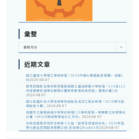
彙整
彙
選取月份
整
近期文章
國立臺南大學理工學院辦理「2026全國AI專題創意競賽」海報1
份
2026-08-07
教育部國民及學前教育署委請國立臺灣師範大學辦理「114至115
年度健康促進學校輔導計畫師資專業成長研習」實施計畫1份
2026-08-07
國立高雄科技大學海事學院造船及海洋工程系辦理「2026學生船
模創客大賽」
2026-08-07
桃園市立陽明高級中等學校辦理115學年度第一學期數位前導學校
計畫「AR2VR跨域教學設計工作坊」
2026-08-07
內政部建築研究所主辦第十九屆「創意狂想巢向未來」2026年智
慧化居住空間創意競賽公告(含海報QRcode)1份
2026-08-07