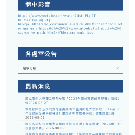
體中影音
https://www.youtube.com/watch?list=PLyj7F-
blDmYxiryAPAqLJLj-
hPMqaUKDK&time_continue=1&v=QFWTd08M8do&embeds_ref
erring_euri=https%3A%2F%2Fwww.ntpehs.ttct.edu.tw%2F&
source_ve_path=Mjg2NjY&feature=emb_logo
各處室公告
各
選取分類
處
室
公
告
最新消息
國立臺南大學理工學院辦理「2026全國AI專題創意競賽」海報1
份
2026-08-07
教育部國民及學前教育署委請國立臺灣師範大學辦理「114至115
年度健康促進學校輔導計畫師資專業成長研習」實施計畫1份
2026-08-07
國立高雄科技大學海事學院造船及海洋工程系辦理「2026學生船
模創客大賽」
2026-08-07
桃園市立陽明高級中等學校辦理115學年度第一學期數位前導學校