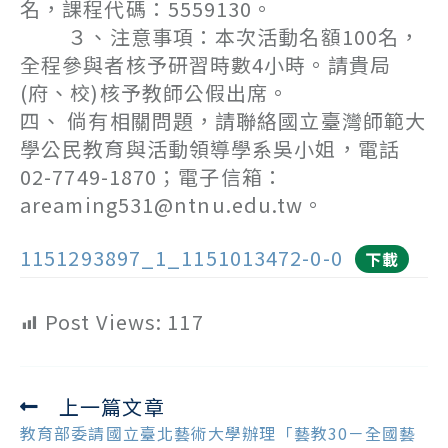
名，課程代碼：5559130。
３、注意事項：本次活動名額100名，
全程參與者核予研習時數4小時。請貴局
(府、校)核予教師公假出席。
四、 倘有相關問題，請聯絡國立臺灣師範大
學公民教育與活動領導學系吳小姐，電話
02-7749-1870；電子信箱：
areaming531@ntnu.edu.tw。
1151293897_1_1151013472-0-0
下載
Post Views:
117
上一篇文章
Read
more
教育部委請國立臺北藝術大學辦理「藝教30－全國藝