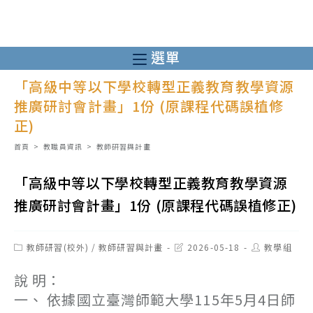
跳
轉
至
選單
主
「高級中等以下學校轉型正義教育教學資源
要
推廣研討會計畫」1份 (原課程代碼誤植修
內
正)
容
首頁
>
教職員資訊
>
教師研習與計畫
「高級中等以下學校轉型正義教育教學資源
推廣研討會計畫」1份 (原課程代碼誤植修正)
Post
Post
Post
教師研習(校外)
/
教師研習與計畫
2026-05-18
教學組
category:
last
author:
modified:
說 明：
一、 依據國立臺灣師範大學115年5月4日師