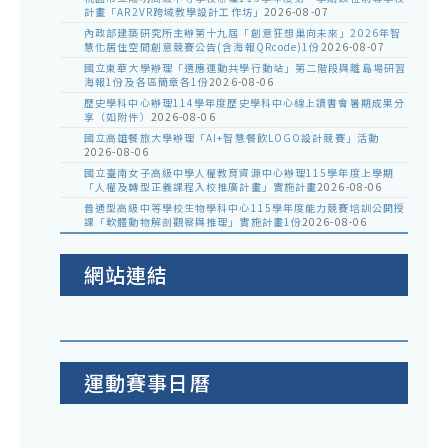
計畫「AR2VR跨域教學設計工作坊」
2026-08-07
內政部建築研究所主辦第十九屆「創意狂想巢向未來」2026年智
慧化居住空間創意競賽公告(含海報QRcode)1份
2026-08-07
國立東華大學辦理「適應運動共學行動站」第二階段與離島場研習
海報1份及各區簡章各1份
2026-08-06
歷史學科中心辦理114學年度歷史學科中心線上讀書會暑期成果分
享（如附件）
2026-08-06
國立高雄餐旅大學辦理「AI+智慧餐飲LOGO設計競賽」活動
2026-08-06
國立臺南女子高級中學人權教育資源中心辦理115學年度上學期
「人權及轉型正義課程入校推廣計畫」實施計畫
2026-08-06
普通型高級中等學校生物學科中心115學年度能力競賽培訓公開授
課「軟體動物解剖觀察與推理」實施計畫1份
2026-08-06
網站連結
運動賽事日曆