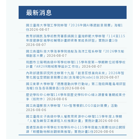
公
告
最新消息
國立臺南大學理工學院辦理「2026全國AI專題創意競賽」海報1
份
2026-08-07
教育部國民及學前教育署委請國立臺灣師範大學辦理「114至115
年度健康促進學校輔導計畫師資專業成長研習」實施計畫1份
2026-08-07
國立高雄科技大學海事學院造船及海洋工程系辦理「2026學生船
模創客大賽」
2026-08-07
桃園市立陽明高級中等學校辦理115學年度第一學期數位前導學校
計畫「AR2VR跨域教學設計工作坊」
2026-08-07
內政部建築研究所主辦第十九屆「創意狂想巢向未來」2026年智
慧化居住空間創意競賽公告(含海報QRcode)1份
2026-08-07
國立東華大學辦理「適應運動共學行動站」第二階段與離島場研習
海報1份及各區簡章各1份
2026-08-06
歷史學科中心辦理114學年度歷史學科中心線上讀書會暑期成果分
享（如附件）
2026-08-06
國立高雄餐旅大學辦理「AI+智慧餐飲LOGO設計競賽」活動
2026-08-06
國立臺南女子高級中學人權教育資源中心辦理115學年度上學期
「人權及轉型正義課程入校推廣計畫」實施計畫
2026-08-06
普通型高級中等學校生物學科中心115學年度能力競賽培訓公開授
課「軟體動物解剖觀察與推理」實施計畫1份
2026-08-06