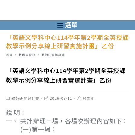
跳
轉
至
選單
主
「英語文學科中心114學年第2學期全英授課
要
教學示例分享線上研習實施計畫」乙份
內
容
首頁
>
教職員資訊
>
教師研習與計畫
「英語文學科中心114學年第2學期全英授課
教學示例分享線上研習實施計畫」乙份
Post
Post
Post
教師研習與計畫
2026-03-11
教學組
category:
last
author:
modified:
說 明：
一、 共計辦理三場，各場次辦理內容如下：
(一)第一場：