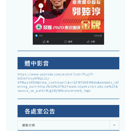
體中影音
https://www.youtube.com/watch?list=PLyj7F-
blDmYxiryAPAqLJLj-
hPMqaUKDK&time_continue=1&v=QFWTd08M8do&embeds_ref
erring_euri=https%3A%2F%2Fwww.ntpehs.ttct.edu.tw%2F&
source_ve_path=Mjg2NjY&feature=emb_logo
各處室公告
各
選取分類
處
室