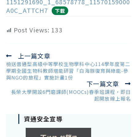
1151291690_1_68578778_11570159000
A0C_ATTCH7
下載
Post Views:
133
上一篇文章
Read
more
檢送普通型高級中等學校生物學科中心114學年度第二
articles
學期全國生物科教師增能研習「白海豚復育與綠能-參
與NGO的旅程」實施計畫1份
下一篇文章
長榮大學開設6門磨課師(MOOCs)春季班課程，即日
起開放線上報名
資通安全宣導