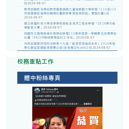
份
2026-08-07
教育部國民及學前教育署委請國立臺灣師範大學辦理「114至115
年度健康促進學校輔導計畫師資專業成長研習」實施計畫1份
2026-08-07
國立高雄科技大學海事學院造船及海洋工程系辦理「2026學生船
模創客大賽」
2026-08-07
桃園市立陽明高級中等學校辦理115學年度第一學期數位前導學校
計畫「AR2VR跨域教學設計工作坊」
2026-08-07
內政部建築研究所主辦第十九屆「創意狂想巢向未來」2026年智
慧化居住空間創意競賽公告(含海報QRcode)1份
2026-08-07
校務重點工作
體中粉絲專頁