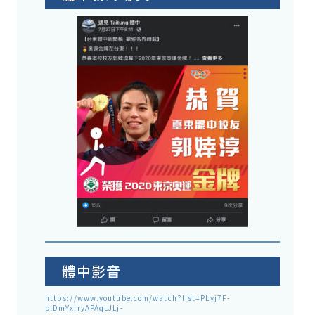
體中影音
https://www.youtube.com/watch?list=PLyj7F-
blDmYxiryAPAqLJLj-