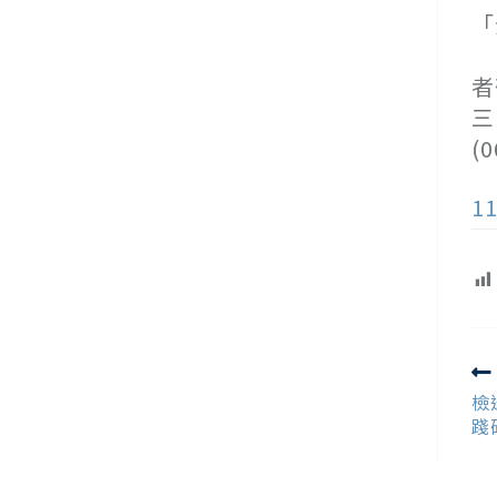
「
２
者
三
(
1
R
m
檢
ar
踐