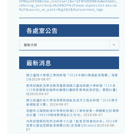
hPMqaUKDK&time_continue=1&v=QFWTd08M8do&embeds_
referring_euri=https%3A%2F%2Fwww.ntpehs.ttct.edu.tw
%2F&source_ve_path=Mjg2NjY&feature=emb_logo
各處室公告
各
選取分類
處
室
公
告
最新消息
國立臺南大學理工學院辦理「2026全國AI專題創意競賽」海報
1份
2026-08-07
教育部國民及學前教育署委請國立臺灣師範大學辦理「114至
115年度健康促進學校輔導計畫師資專業成長研習」實施計畫1
份
2026-08-07
國立高雄科技大學海事學院造船及海洋工程系辦理「2026學生
船模創客大賽」
2026-08-07
桃園市立陽明高級中等學校辦理115學年度第一學期數位前導學
校計畫「AR2VR跨域教學設計工作坊」
2026-08-07
內政部建築研究所主辦第十九屆「創意狂想巢向未來」2026年
智慧化居住空間創意競賽公告(含海報QRcode)1份
2026-08-
07