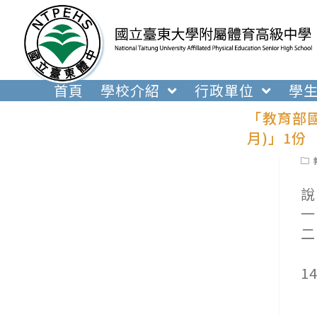
跳
轉
至
主
要
首頁
學校介紹
行政單位
學
內
「教育部
容
月)」1份
Pos
cat
說
一
二
(
1
(
(