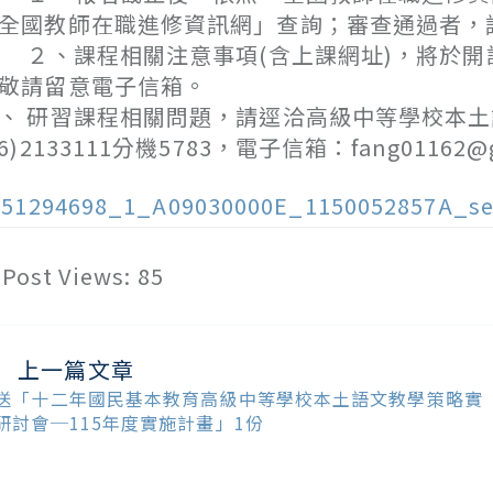
全國教師在職進修資訊網」查詢；審查通過者，請
、課程相關注意事項(含上課網址)，將於開課
敬請留意電子信箱。
、 研習課程相關問題，請逕洽高級中等學校本
06)2133111分機5783，電子信箱：fang01162@g
151294698_1_A09030000E_1150052857A_se
Post Views:
85
上一篇文章
ead
ore
送「十二年國民基本教育高級中等學校本土語文教學策略實
ticles
研討會─115年度實施計畫」1份