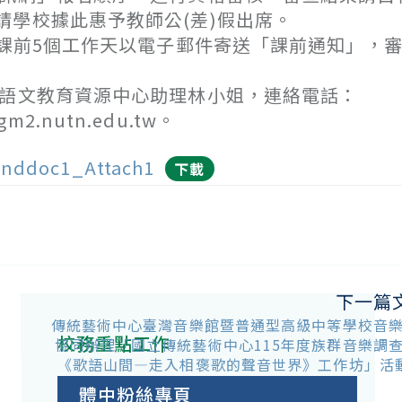
學校據此惠予教師公(差)假出席。
前5個工作天以電子郵件寄送「課前通知」，審
土語文教育資源中心助理林小姐，連絡電話：
m2.nutn.edu.tw。
nddoc1_Attach1
下載
下一篇
傳統藝術中心臺灣音樂館暨普通型高級中等學校音
校務重點工作
協同辦理「國立傳統藝術中心115年度族群音樂調
《歌語山間—走入相褒歌的聲音世界》工作坊」活
體中粉絲專頁