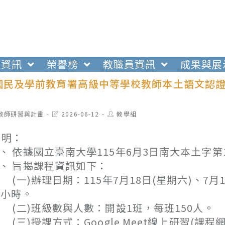
生資訊
榮譽榜
教職員資訊
成果與展
國民及學前教育署高級中等學校教師本土語文認證培
t
Post
Post
教師研習與計畫
2026-06-12
教學組
egory:
last
author:
modified:
 明：
、 依據國立臺南大學115年6月3日南大本土字第11
、 旨揭課程資訊如下：
一)辦理日期：115年7月18日(星期六)、7月1
4小時。
二)班級數與人數：開設1班，每班150人。
三)授課方式：Google Meet線上研習(課