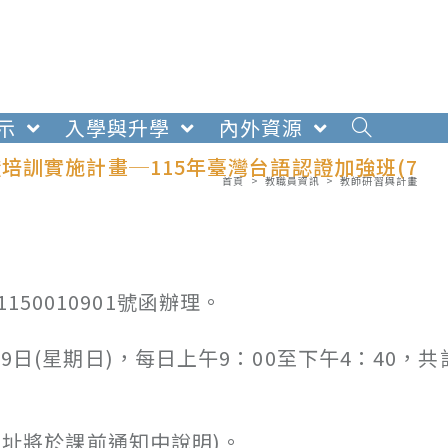
示
入學與升學
內外資源
訓實施計畫─115年臺灣台語認證加強班(7
首頁
>
教職員資訊
>
教師研習與計畫
50010901號函辦理。
9日(星期日)，每日上午9：00至下午4：40，共
程網址將於課前通知中說明)。