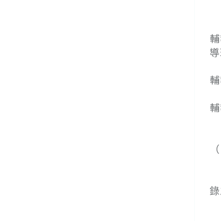
１
輔
導
２
輔
３
輔
１
（
２
３
錄
１