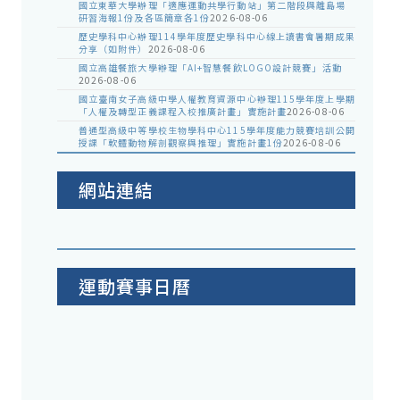
國立東華大學辦理「適應運動共學行動站」第二階段與離島場
研習海報1份及各區簡章各1份
2026-08-06
歷史學科中心辦理114學年度歷史學科中心線上讀書會暑期成果
分享（如附件）
2026-08-06
國立高雄餐旅大學辦理「AI+智慧餐飲LOGO設計競賽」活動
2026-08-06
國立臺南女子高級中學人權教育資源中心辦理115學年度上學期
「人權及轉型正義課程入校推廣計畫」實施計畫
2026-08-06
普通型高級中等學校生物學科中心115學年度能力競賽培訓公開
授課「軟體動物解剖觀察與推理」實施計畫1份
2026-08-06
網站連結
運動賽事日曆