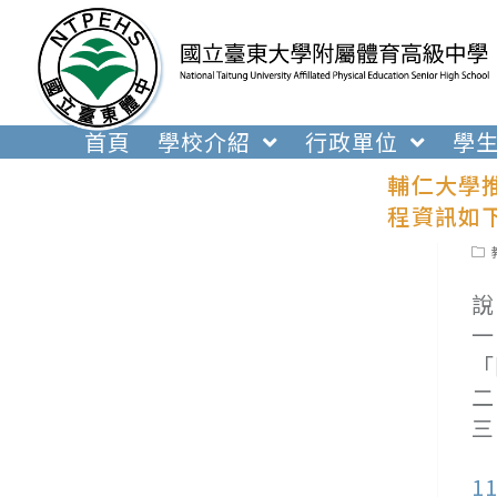
跳
轉
至
主
要
首頁
學校介紹
行政單位
學
內
輔仁大學
容
程資訊如
Pos
cat
說
一
「
二
三
1