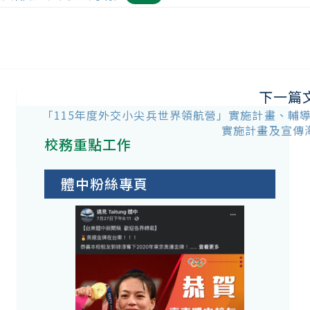
下一篇
「115年度外交小尖兵世界領航營」實施計畫、輔
署
實施計畫及宣傳
校務重點工作
體中粉絲專頁