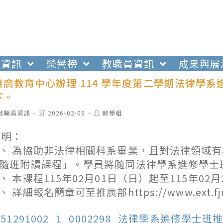
生資訊
榮譽榜
教職員資訊
成果與展
推廣教育中心辦理 114 學年度第二學期法律學
下。
t
Post
Post
教職員資訊
2026-02-06
教學組
egory:
last
author:
modified:
 明：
、 為協助非法律相關科系畢業，且對法律領域
隨班附讀課程」。學員將隨同法律學系進修學士
、 本課程115年02月01日（日）起至115年02
、 詳細報名簡章可至推廣部https://www.ext.fju.
151291002_1_0002298_法律學系進修學