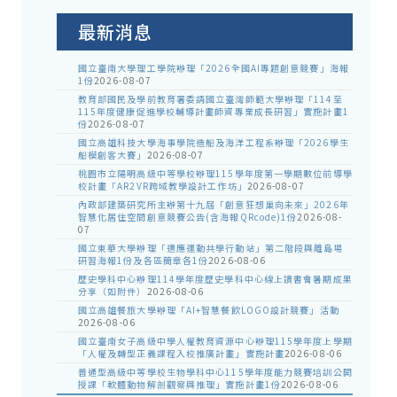
公
告
最新消息
國立臺南大學理工學院辦理「2026全國AI專題創意競賽」海報
1份
2026-08-07
教育部國民及學前教育署委請國立臺灣師範大學辦理「114至
115年度健康促進學校輔導計畫師資專業成長研習」實施計畫1
份
2026-08-07
國立高雄科技大學海事學院造船及海洋工程系辦理「2026學生
船模創客大賽」
2026-08-07
桃園市立陽明高級中等學校辦理115學年度第一學期數位前導學
校計畫「AR2VR跨域教學設計工作坊」
2026-08-07
內政部建築研究所主辦第十九屆「創意狂想巢向未來」2026年
智慧化居住空間創意競賽公告(含海報QRcode)1份
2026-08-
07
國立東華大學辦理「適應運動共學行動站」第二階段與離島場
研習海報1份及各區簡章各1份
2026-08-06
歷史學科中心辦理114學年度歷史學科中心線上讀書會暑期成果
分享（如附件）
2026-08-06
國立高雄餐旅大學辦理「AI+智慧餐飲LOGO設計競賽」活動
2026-08-06
國立臺南女子高級中學人權教育資源中心辦理115學年度上學期
「人權及轉型正義課程入校推廣計畫」實施計畫
2026-08-06
普通型高級中等學校生物學科中心115學年度能力競賽培訓公開
授課「軟體動物解剖觀察與推理」實施計畫1份
2026-08-06