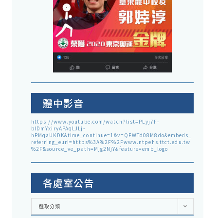
體中影音
https://www.youtube.com/watch?list=PLyj7F-
blDmYxiryAPAqLJLj-
hPMqaUKDK&time_continue=1&v=QFWTd08M8do&embeds_
referring_euri=https%3A%2F%2Fwww.ntpehs.ttct.edu.tw
%2F&source_ve_path=Mjg2NjY&feature=emb_logo
各處室公告
各
選取分類
處
室