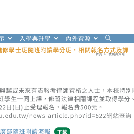
示
入學與升學
內外資源
系進修學士班隨班附讀學分班，相關報名方式及課
首頁
>
教職員資訊
有興趣或未來有志報考律師資格之人士，本校特別
班學生一同上課，修習法律相關課程並取得學分
月22日(日)止受理報名，報名費500元。
edu.tw/news-article.php?id=622網站查詢
士班推廣部隨班附讀海報
下載