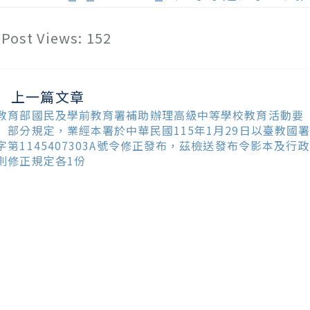
Post Views:
152
上一篇文章
ead
ore
教育部國民及學前教育署補助辦理高級中等學校教育活動要
ticles
」部分規定，業經本署於中華民國115年1月29日以臺教國
字第1145407303A號令修正發布，茲檢送發布令影本及行政
則修正規定各1份