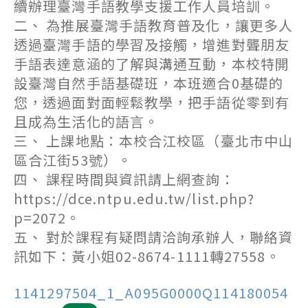
續辦理臺灣手語教學支援工作人員培訓。
二、 為推展臺灣手語教育普及化，讓更多人
透過臺灣手語的學習及接觸，增進對聾朋友
手語表達意涵的了解與溝通互動，本校特開
設臺灣自然手語基礎班，本班適合0基礎的
您，透過面對面輕鬆教學，把手語從零到有
且成為生活化的語言。
三、 上課地點：本校合江校區（臺北市中山
區合江街53號）。
四、 課程時間與資訊請上網查詢：
https://dce.ntpu.edu.tw/list.php?
p=2072。
五、 對於課程有疑問請洽詢承辦人，聯絡資
訊如下：黃小姐02-8674-1111轉27558。
1141297504_1_A095G0000Q114180054