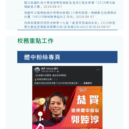
國立高雄科技大學海事學院造船及海洋工程系辦理「2026學生船
模創客大賽」
2026-08-07
桃園市立陽明高級中等學校辦理115學年度第一學期數位前導學校
計畫「AR2VR跨域教學設計工作坊」
2026-08-07
內政部建築研究所主辦第十九屆「創意狂想巢向未來」2026年智
慧化居住空間創意競賽公告(含海報QRcode)1份
2026-08-07
校務重點工作
體中粉絲專頁