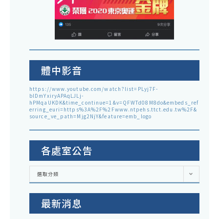
體中影音
https://www.youtube.com/watch?list=PLyj7F-
blDmYxiryAPAqLJLj-
hPMqaUKDK&time_continue=1&v=QFWTd08M8do&embeds_ref
erring_euri=https%3A%2F%2Fwww.ntpehs.ttct.edu.tw%2F&
source_ve_path=Mjg2NjY&feature=emb_logo
各處室公告
各
選取分類
處
室
公
告
最新消息