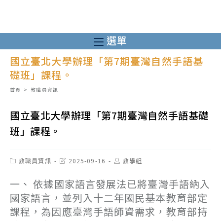
跳
轉
至
選單
主
國立臺北大學辦理「第7期臺灣自然手語基
要
礎班」課程。
內
容
首頁
>
教職員資訊
國立臺北大學辦理「第7期臺灣自然手語基礎
班」課程。
Post
Post
Post
教職員資訊
2025-09-16
教學組
category:
last
author:
modified:
一、 依據國家語言發展法已將臺灣手語納入
國家語言，並列入十二年國民基本教育部定
課程，為因應臺灣手語師資需求，教育部持