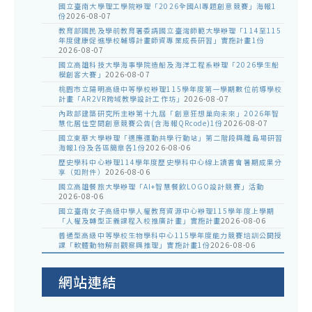
國立臺南大學理工學院辦理「2026全國AI專題創意競賽」海報1
份
2026-08-07
教育部國民及學前教育署委請國立臺灣師範大學辦理「114至115
年度健康促進學校輔導計畫師資專業成長研習」實施計畫1份
2026-08-07
國立高雄科技大學海事學院造船及海洋工程系辦理「2026學生船
模創客大賽」
2026-08-07
桃園市立陽明高級中等學校辦理115學年度第一學期數位前導學校
計畫「AR2VR跨域教學設計工作坊」
2026-08-07
內政部建築研究所主辦第十九屆「創意狂想巢向未來」2026年智
慧化居住空間創意競賽公告(含海報QRcode)1份
2026-08-07
國立東華大學辦理「適應運動共學行動站」第二階段與離島場研習
海報1份及各區簡章各1份
2026-08-06
歷史學科中心辦理114學年度歷史學科中心線上讀書會暑期成果分
享（如附件）
2026-08-06
國立高雄餐旅大學辦理「AI+智慧餐飲LOGO設計競賽」活動
2026-08-06
國立臺南女子高級中學人權教育資源中心辦理115學年度上學期
「人權及轉型正義課程入校推廣計畫」實施計畫
2026-08-06
普通型高級中等學校生物學科中心115學年度能力競賽培訓公開授
課「軟體動物解剖觀察與推理」實施計畫1份
2026-08-06
網站連結