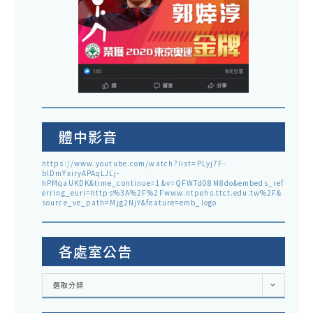
體中影音
https://www.youtube.com/watch?list=PLyj7F-
blDmYxiryAPAqLJLj-
hPMqaUKDK&time_continue=1&v=QFWTd08M8do&embeds_ref
erring_euri=https%3A%2F%2Fwww.ntpehs.ttct.edu.tw%2F&
source_ve_path=Mjg2NjY&feature=emb_logo
各處室公告
各
選取分類
處
室
公