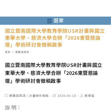
跳
轉
至
選單
主
國立暨南國際大學教育學院USR計畫與國立
要
東華大學、慈濟大學合辦「2026東暨慈論
內
壇」學術研討會徵稿啟事
容
首頁
>
教職員資訊
國立暨南國際大學教育學院USR計畫與國立
東華大學、慈濟大學合辦「2026東暨慈論
壇」學術研討會徵稿啟事
Post
Post
Post
教職員資訊
/
計畫徵件徵稿
2026-05-18
教學組
category:
last
author:
modified:
說 明：