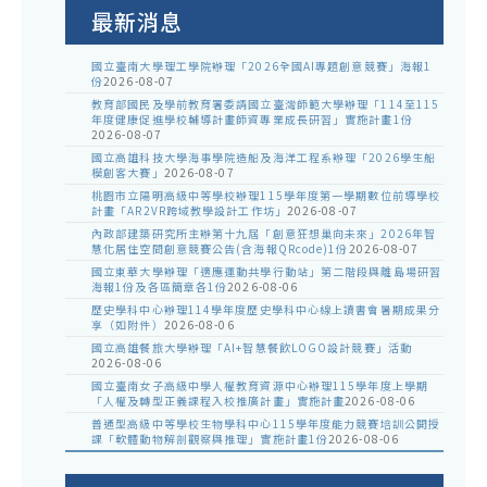
告
最新消息
國立臺南大學理工學院辦理「2026全國AI專題創意競賽」海報1
份
2026-08-07
教育部國民及學前教育署委請國立臺灣師範大學辦理「114至115
年度健康促進學校輔導計畫師資專業成長研習」實施計畫1份
2026-08-07
國立高雄科技大學海事學院造船及海洋工程系辦理「2026學生船
模創客大賽」
2026-08-07
桃園市立陽明高級中等學校辦理115學年度第一學期數位前導學校
計畫「AR2VR跨域教學設計工作坊」
2026-08-07
內政部建築研究所主辦第十九屆「創意狂想巢向未來」2026年智
慧化居住空間創意競賽公告(含海報QRcode)1份
2026-08-07
國立東華大學辦理「適應運動共學行動站」第二階段與離島場研習
海報1份及各區簡章各1份
2026-08-06
歷史學科中心辦理114學年度歷史學科中心線上讀書會暑期成果分
享（如附件）
2026-08-06
國立高雄餐旅大學辦理「AI+智慧餐飲LOGO設計競賽」活動
2026-08-06
國立臺南女子高級中學人權教育資源中心辦理115學年度上學期
「人權及轉型正義課程入校推廣計畫」實施計畫
2026-08-06
普通型高級中等學校生物學科中心115學年度能力競賽培訓公開授
課「軟體動物解剖觀察與推理」實施計畫1份
2026-08-06