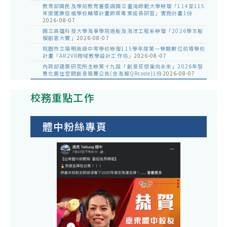
教育部國民及學前教育署委請國立臺灣師範大學辦理「114至115
年度健康促進學校輔導計畫師資專業成長研習」實施計畫1份
2026-08-07
國立高雄科技大學海事學院造船及海洋工程系辦理「2026學生船
模創客大賽」
2026-08-07
桃園市立陽明高級中等學校辦理115學年度第一學期數位前導學校
計畫「AR2VR跨域教學設計工作坊」
2026-08-07
內政部建築研究所主辦第十九屆「創意狂想巢向未來」2026年智
慧化居住空間創意競賽公告(含海報QRcode)1份
2026-08-07
校務重點工作
體中粉絲專頁