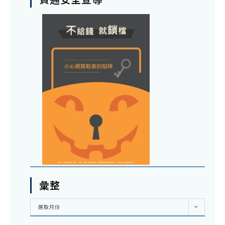
彙整
彙
選取月份
整