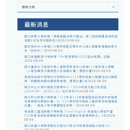
各
選取分類
處
室
公
告
最新消息
國立東華大學辦理「適應運動共學行動站」第二階段與離島場研習
海報1份及各區簡章各1份
2026-08-06
歷史學科中心辦理114學年度歷史學科中心線上讀書會暑期成果分
享（如附件）
2026-08-06
國立高雄餐旅大學辦理「AI+智慧餐飲LOGO設計競賽」活動
2026-08-06
國立臺南女子高級中學人權教育資源中心辦理115學年度上學期
「人權及轉型正義課程入校推廣計畫」實施計畫
2026-08-06
普通型高級中等學校生物學科中心115學年度能力競賽培訓公開授
課「軟體動物解剖觀察與推理」實施計畫1份
2026-08-06
國立中山大學外國語文教學中心「2026年語文能力研習班
(2026/09 ~ 2026/12)」招生資訊
2026-08-06
國立彰化師範大學辦理「115年至116年普通暨技術型高中物理適
性教學教材開發計畫」之「115學年度全國高三暑假學測物理複習
計畫」，請高三學生踴躍報名參與。
2026-08-06
檢送國立臺灣師範大學辦理「Cool English 英語線上學習平臺
115年普技高教案簡報得獎作品實體分享會實施辦法」1份
2026-
08-06
國立高雄大學與泰國朱拉隆功大學合作辦理泰語能力檢定CU-
TFL
2026-08-06