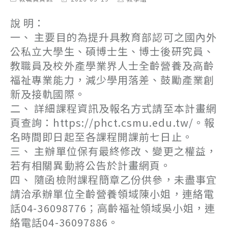
category:
last
author:
modified:
說 明：
一、 主要目的為提升具教育部認可之國內外
公私立大學生、碩博士生、博士後研究員、
教職員及校外產學業界人士全齡營養及高齡
福祉專業能力，減少學用落差、鼓勵產業創
新及接軌國際。
二、 詳細課程資訊及報名方式請至本計畫網
頁查詢：https://phct.csmu.edu.tw/。報
名時間即日起至各課程開課前七日止。
三、 主辦單位保有最終修改、變更之權益，
若有相關異動將公告於計畫網頁。
四、 隨函檢附課程簡章乙份供參，未盡事宜
請洽承辦單位全齡營養領域陳小姐，連絡電
話04-36098776；高齡福祉領域吳小姐，連
絡電話04-36097886。