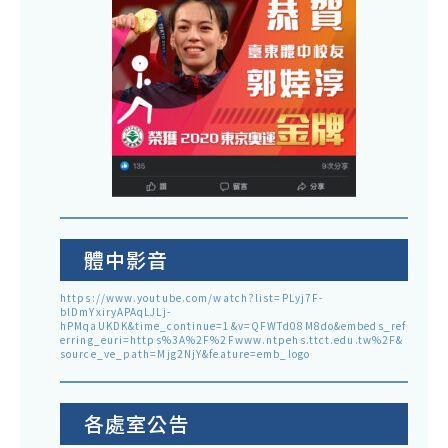
體中影音
https://www.youtube.com/watch?list=PLyj7F-
blDmYxiryAPAqLJLj-
hPMqaUKDK&time_continue=1&v=QFWTd08M8do&embeds_ref
erring_euri=https%3A%2F%2Fwww.ntpehs.ttct.edu.tw%2F&
source_ve_path=Mjg2NjY&feature=emb_logo
各處室公告