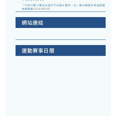
「行政大樓三樓主計室外平台漏水整修一式」擬公開徵求原住民廠
商報價單
2026-08-06
網站連結
運動賽事日曆