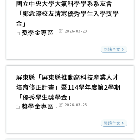
教
公
國立中央大學大氣科學學系系友會
慈
育
益
「鄧念濠校友清寒優秀學生入學獎學
善
基
信
金」
基
金
託
Post
獎學金專區
Post
2026-03-23
金
會
category:
last
資
modified:
會
114
助
國
114
閱讀全文
學
臺
立
學
年
東
中
年
度
縣
央
度
屏東縣「屏東縣推動高科技產業人才
學
轄
大
第
培育修正計畫」暨114學年度第2學期
生
內
學
二
獎
「優秀學生獎學金」
學
大
學
助
Post
獎學金專區
Post
2026-03-23
校
氣
category:
last
期
學
modified:
教
科
體
屏
閱讀全文
師
學
育
東
及
學
學
縣