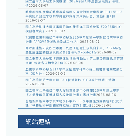
國立臺南大學理工學院辦理「2026全國AI專題創意競賽」海報1
份
2026-08-07
教育部國民及學前教育署委請國立臺灣師範大學辦理「114至115
年度健康促進學校輔導計畫師資專業成長研習」實施計畫1份
2026-08-07
國立高雄科技大學海事學院造船及海洋工程系辦理「2026學生船
模創客大賽」
2026-08-07
桃園市立陽明高級中等學校辦理115學年度第一學期數位前導學校
計畫「AR2VR跨域教學設計工作坊」
2026-08-07
內政部建築研究所主辦第十九屆「創意狂想巢向未來」2026年智
慧化居住空間創意競賽公告(含海報QRcode)1份
2026-08-07
國立東華大學辦理「適應運動共學行動站」第二階段與離島場研習
海報1份及各區簡章各1份
2026-08-06
歷史學科中心辦理114學年度歷史學科中心線上讀書會暑期成果分
享（如附件）
2026-08-06
國立高雄餐旅大學辦理「AI+智慧餐飲LOGO設計競賽」活動
2026-08-06
國立臺南女子高級中學人權教育資源中心辦理115學年度上學期
「人權及轉型正義課程入校推廣計畫」實施計畫
2026-08-06
普通型高級中等學校生物學科中心115學年度能力競賽培訓公開授
課「軟體動物解剖觀察與推理」實施計畫1份
2026-08-06
網站連結