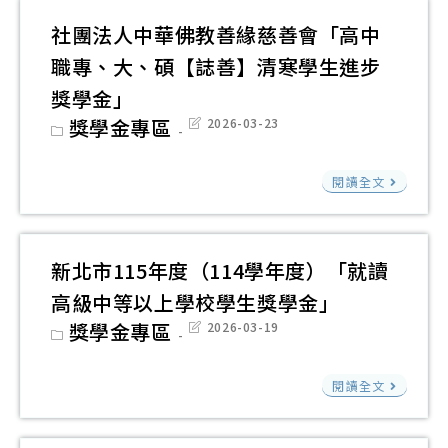
學
系
生
「
社團法人中華佛教善緣慈善會「高中
生
系
獎
東
實
職專、大、碩【誌善】清寒學生進步
友
助
縣
施
會
獎學金」
學
推
計
「
Post
獎學金專區
Post
2026-03-23
金
動
category:
last
畫
念
modified:
高
社
濠
閱讀全文
科
團
校
技
法
友
產
人
清
新北市115年度（114學年度）「就讀
業
中
寒
高級中等以上學校學生獎學金」
人
華
優
Post
獎學金專區
Post
2026-03-19
才
佛
category:
last
秀
modified:
培
教
學
新
育
閱讀全文
善
生
北
修
緣
入
市
正