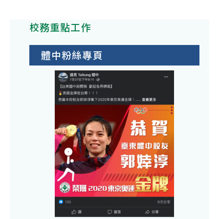
正
步
校
學
114
德
獎
學
金
學
校務重點工作
社
學
生
年
會
金
獎
度
體中粉絲專頁
福
學
第
利
金
一
慈
學
善
期
基
警
金
察
會
子
「1
女
年
獎
春
助
季
學
獎
金