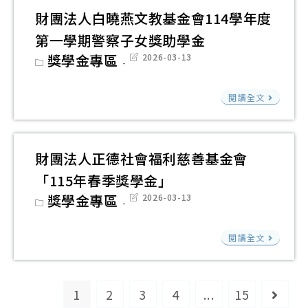
慈
學
115
計
財團法人白曉燕文教基金會114學年度
善
獎
年
畫
第一學期警察子女獎助學金
會
學
度
暨
Post
獎學金專區
Post
2026-03-13
「
金
（1
category:
last
114
modified:
中
學
學
財
閱讀全文
職
年
年
團
專
度
度
法
大
「
第
人
財團法人正德社會福利慈善基金會
碩
讀
2
白
【
「115年春季獎學金」
高
學
曉
善
Post
獎學金專區
Post
2026-03-13
級
期
燕
category:
last
清
modified:
中
「
文
財
寒
閱讀全文
等
秀
教
團
學
以
學
基
法
生
上
生
金
人
1
2
3
4
...
15
進
Go to
學
獎
會