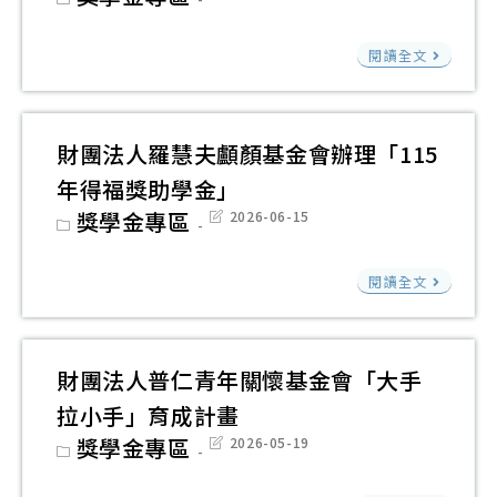
能
疾
category:
last
獎
女
modified:
力
病
助
財
─
閱讀全文
認
基
學
團
育
證
金
金
法
秧
獎
會
人
獎
財團法人羅慧夫顱顏基金會辦理「115
勵
「20
中
學
要
年得福獎助學金」
罕
華
金
點
Post
獎學金專區
Post
2026-06-15
見
民
category:
last
modified:
疾
國
財
閱讀全文
病
心
團
獎
臟
法
助
病
人
財團法人普仁青年關懷基金會「大手
學
兒
羅
金
拉小手」育成計畫
童
慧
Post
獎學金專區
Post
2026-05-19
基
夫
category:
last
modified:
金
顱