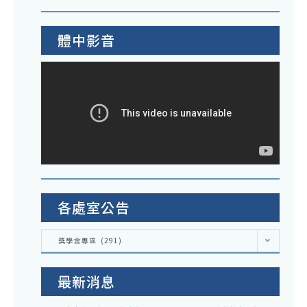
學
金
體中影音
各處室公告
各
獎學金專區 (291)
處
室
公
告
最新消息