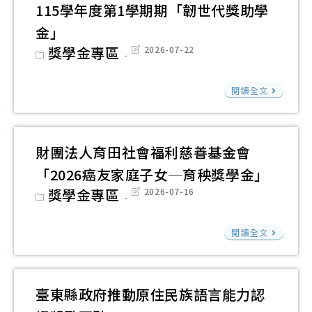
府
115學年度第1學期期「韌世代獎助學
115
金」
年
Post
獎學金專區
Post
2026-07-22
度
category:
last
modified:
「
財
閱讀全文
貧
團
支
法
持
人
財團法人育田社會福利慈善基金會
服
台
「2026癌友家庭子女─育秧獎學金」
務
灣
Post
獎學金專區
Post
2026-07-16
計
兒
category:
last
modified:
畫-
童
財
學
閱讀全文
暨
團
習
家
法
資
庭
人
源
臺東縣政府推動原住民族語言能力認
扶
育