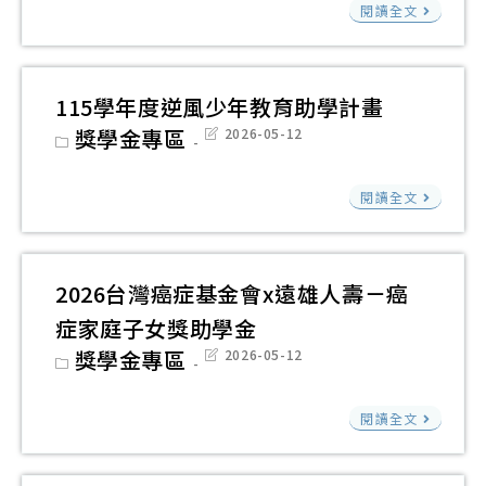
財
閱讀全文
會
顏
團
「
基
法
臟
金
人
115學年度逆風少年教育助學計畫
病
會
普
Post
獎學金專區
Post
2026-05-12
童
辦
category:
last
仁
modified:
獎
理
青
115
勵
閱讀全文
「1
年
學
學
年
關
年
金
得
懷
度
2026台灣癌症基金會x遠雄人壽－癌
福
基
逆
症家庭子女獎助學金
獎
金
風
Post
獎學金專區
Post
2026-05-12
助
會
少
category:
last
modified:
學
「
年
202
金
閱讀全文
手
教
台
拉
育
灣