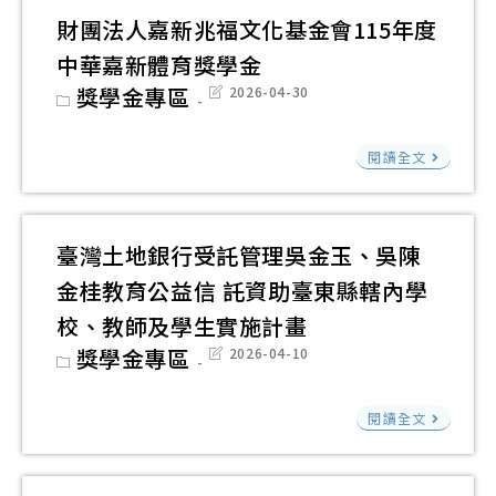
小
助
癌
財團法人嘉新兆福文化基金會115年度
手
學
症
中華嘉新體育獎學金
育
計
基
Post
獎學金專區
Post
2026-04-30
成
畫
金
category:
last
modified:
計
會
財
畫
閱讀全文
x
團
遠
法
雄
人
臺灣土地銀行受託管理吳金玉、吳陳
人
嘉
金桂教育公益信 託資助臺東縣轄內學
壽
新
校、教師及學生實施計畫
－
兆
Post
獎學金專區
Post
2026-04-10
癌
福
category:
last
modified:
症
文
臺
家
閱讀全文
化
灣
庭
基
土
子
金