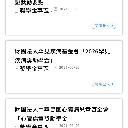
補
證獎勵要點
助
田
助
Post
獎學金專區
Post
2026-06-30
基
社
category:
last
方
modified:
金
會
案
臺
閱讀全文
會
福
東
115
利
縣
學
慈
政
財團法人罕見疾病基金會「2026罕見
年
善
府
度
疾病獎助學金」
基
推
第
Post
獎學金專區
Post
2026-06-26
金
動
category:
last
1
modified:
會
原
財
學
閱讀全文
「20
住
團
期
癌
民
法
期
友
族
人
「
財團法人中華民國心臟病兒童基金會
家
語
罕
世
庭
「心臟病童獎勵學金」
言
見
代
子
Post
獎學金專區
Post
2026-06-26