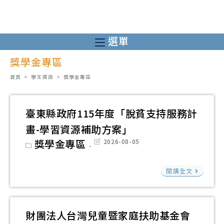
跳
轉
至
選單
主
獎學金專區
要
內
首頁
>
學生資訊
>
獎學金專區
容
臺東縣政府115年度「脫貧支持服務計
畫-學習資源補助方案」
Post
獎學金專區
Post
2026-08-05
category:
last
modified:
臺
閱讀全文
東
縣
政
財團法人台灣兒童暨家庭扶助基金會