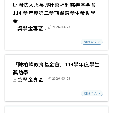
地
女
財團法人永長興社會福利慈善基金會
會
銀
獎
114 學年度第二學期體育學生獎助學
115
行
助
年
金
受
學
度
Post
獎學金專區
Post
2026-03-23
託
category:
last
金
中
modified:
管
財
華
閱讀全文
理
團
嘉
吳
法
新
金
人
體
「陳柏峰教育基金會」114學年度學生
玉
永
育
獎助學
吳
長
獎
Post
獎學金專區
Post
2026-03-23
陳
興
category:
last
學
modified:
金
社
金
「
桂
閱讀全文
會
柏
教
福
峰
育
利