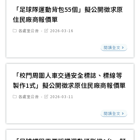
架
單
徵
張
價
「足球隊運動背包55個」擬公開徵求原
等
求
擬
單
住民廠商報價單
擬
原
公
公
Post
Post
住
各處室公告
2026-03-16
開
category:
last
開
民
modified:
徵
徵
「
閱讀全文
廠
求
求
球
商
原
原
隊
報
住
住
運
「校門周圍人車交通安全標誌、標線等
價
民
民
動
單
製作1式」擬公開徵求原住民廠商報價單
廠
廠
背
商
Post
Post
商
各處室公告
2026-03-11
包
category:
last
報
報
modified:
55
價
「
閱讀全文
價
個
單
門
單
擬
周
公
圍