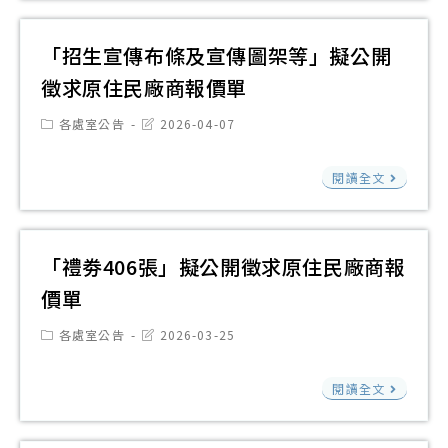
線
SH
更
等
影
「招生宣傳布條及宣傳圖架等」擬公開
換
一
印
等
徵求原住民廠商報價單
式
機
一
擬
Post
Post
各處室公告
2026-04-07
BP7
式
category:
last
公
modified:
黑
擬
「
開
閱讀全文
色
公
生
徵
及
開
宣
求
黃
徵
傳
原
「禮劵406張」擬公開徵求原住民廠商報
色
求
布
住
價單
碳
原
條
民
粉
住
Post
Post
各處室公告
2026-03-25
及
廠
category:
last
匣
民
modified:
宣
商
擬
「
廠
閱讀全文
傳
報
公
劵
商
圖
價
開
406
報