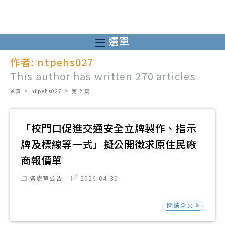
跳
轉
至
選單
主
作者:
ntpehs027
要
This author has written 270 articles
內
容
首頁
>
ntpehs027
>
第 2 頁
「校門口促進交通安全立牌製作、指示
牌及標線等一式」擬公開徵求原住民廠
商報價單
Post
Post
各處室公告
2026-04-30
category:
last
modified:
「
閱讀全文
門