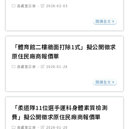
原
Post
Post
各處室公告
2026-02-03
請
category:
last
住
modified:
確
民
「
閱讀全文
實
廠
電
遵
商
式
循
報
無
「體育館二樓牆面打除1式」擬公開徵求
政
價
刷
原住民廠商報價單
府
單
吹
採
Post
Post
各處室公告
2026-01-26
風
category:
last
購
modified:
機
法
「
閱讀全文
2
第
育
組
15
館
擬
條
二
「柔道隊11位選手運科身體素質檢測
公
第
樓
費」擬公開徵求原住民廠商報價單
開
2
牆
徵
Post
Post
項
各處室公告
2026-01-20