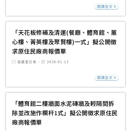
價
3
費
「
閱讀全文
單
袋
擬
中
及
公
吸
版
開
塵
「天花板修補及清運(餐廳、體育館、蕙
紙
徵
器
心樓、菁英樓及聚賢樓)一式」擬公開徵
3
求
1
卷
求原住民廠商報價單
原
台
擬
住
擬
Post
Post
各處室公告
2026-01-13
公
category:
last
民
公
modified:
開
「
廠
開
閱讀全文
徵
花
商
徵
求
板
報
求
原
修
價
「體育館二樓牆面水泥磚牆及輕隔間拆
原
住
補
單
住
除並改施作欄杆1式」擬公開徵求原住民
民
及
民
廠商報價單
廠
清
廠