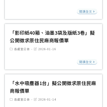
面
category:
last
求
相
modified:
打
原
「
閱讀全文
關
除
住
道
利
1
民
隊
益
式
廠
11
「影印紙40箱、油墨3袋及版紙3卷」擬
迴
擬
商
位
避
公開徵求原住民廠商報價單
公
報
選
之
開
Post
Post
價
各處室公告
2026-01-16
手
規
category:
last
徵
單
modified:
運
定
求
「
閱讀全文
科
原
印
身
住
紙
體
民
40
「水中吸塵器1台」擬公開徵求原住民廠
素
廠
箱
商報價單
質
商
油
檢
Post
Post
報
各處室公告
2026-01-14
墨
category:
last
測
modified: