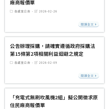
廠商報價單
機
公
材
1
Post
Post
開
各處室公告
2026-02-26
一
category:
last
台
徵
modified:
批
擬
「
閱讀全文
求
擬
公
地
原
公
開
清
住
開
徵
潔
公告辦理採購，請確實遵循政府採購法
民
徵
求
用
廠
第15條第2項相關利益迴避之規定
求
原
品
商
原
Post
Post
住
各處室公告
2026-02-09
1
報
category:
last
住
民
modified:
批
價
民
公
閱讀全文
廠
擬
單
廠
告
商
公
商
辦
報
開
報
理
「充電式無刷吹風機2組」擬公開徵求原
價
徵
價
採
單
住民廠商報價單
求
單
購