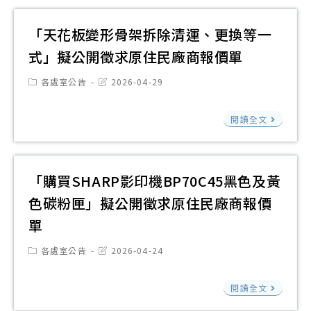
口
促
「天花板變形骨架拆除清運、更換等一
進
式」擬公開徵求原住民廠商報價單
交
Post
Post
各處室公告
2026-04-29
通
category:
last
modified:
安
「
閱讀全文
全
花
立
板
牌
變
「購買SHARP影印機BP70C45黑色及黃
製
形
色碳粉匣」擬公開徵求原住民廠商報價
作
骨
指
單
架
示
拆
Post
Post
各處室公告
2026-04-24
牌
category:
last
除
modified:
及
「
清
閱讀全文
標
買
運