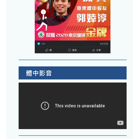
拆
住
除
民
並
廠
改
商
施
報
作
價
欄
單
杆
一
體中影音
式
擬
公
開
徵
求
原