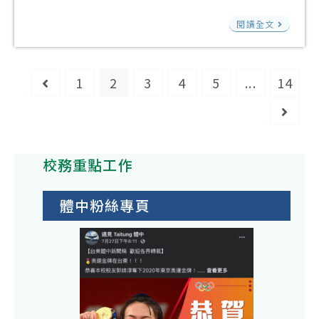
一
採
modified:
拆
「
式
購
閱讀全文
除
育
擬
績
並
館
公
效
改
二
1
2
3
4
5
...
14
Go to the previous page
開
評
施
樓
徵
核
Go to
作
牆
求
方
欄
面
原
法
杆
水
校務重點工作
住
1
泥
民
式
磚
體中粉絲專頁
廠
擬
牆
商
公
及
報
開
輕
價
徵
隔
單
求
間
原