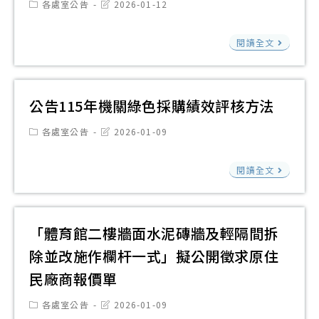
商
運
Post
Post
各處室公告
2026-01-12
商
category:
last
報
(餐
modified:
報
「
價
廳
閱讀全文
價
育
單
體
單
館
育
二
公告115年機關綠色採購績效評核方法
館
樓
蕙
Post
Post
各處室公告
2026-01-09
牆
category:
last
心
modified:
面
樓
公
閱讀全文
水
菁
告
泥
英
115
磚
樓
年
「體育館二樓牆面水泥磚牆及輕隔間拆
牆
及
機
除並改施作欄杆一式」擬公開徵求原住
及
聚
關
民廠商報價單
輕
賢
綠
隔
樓)
色
Post
Post
各處室公告
2026-01-09
category:
last
間