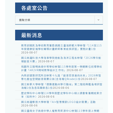
住
民
各處室公告
廠
各
選取分類
商
處
室
報
公
告
最新消息
價
單
教育部國民及學前教育署委請國立臺灣師範大學辦理「114至115
年度健康促進學校輔導計畫師資專業成長研習」實施計畫1份
2026-08-07
國立高雄科技大學海事學院造船及海洋工程系辦理「2026學生船
模創客大賽」
2026-08-07
桃園市立陽明高級中等學校辦理115學年度第一學期數位前導學校
計畫「AR2VR跨域教學設計工作坊」
2026-08-07
內政部建築研究所主辦第十九屆「創意狂想巢向未來」2026年智
慧化居住空間創意競賽公告(含海報QRcode)1份
2026-08-07
國立東華大學辦理「適應運動共學行動站」第二階段與離島場研習
海報1份及各區簡章各1份
2026-08-06
歷史學科中心辦理114學年度歷史學科中心線上讀書會暑期成果分
享（如附件）
2026-08-06
國立高雄餐旅大學辦理「AI+智慧餐飲LOGO設計競賽」活動
2026-08-06
國立臺南女子高級中學人權教育資源中心辦理115學年度上學期