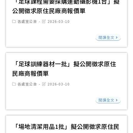
「足球課程需要採購運動攝影機1台」擬
開
人
公開徵求原住民廠商報價單
徵
車
求
Post
Post
各處室公告
2026-03-10
交
category:
last
原
modified:
通
住
「
閱讀全文
安
民
球
全
廠
課
標
商
程
「足球訓練器材一批」擬公開徵求原住
誌
報
需
民廠商報價單
標
價
要
線
Post
Post
單
各處室公告
2026-03-10
採
category:
last
等
modified:
購
製
「
閱讀全文
運
作
球
動
1
訓
攝
式
練
「場地清潔用品1批」擬公開徵求原住民
影
擬
器