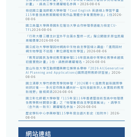
計畫」，請高三學生踴躍報名參與。
2026-08-06
檢送國立臺灣師範大學辦理「Cool English 英語線上學習平臺
115年普技高教案簡報得獎作品實體分享會實施辦法」1份
2026-
08-06
國立高雄大學與泰國朱拉隆功大學合作辦理泰語能力檢定CU-
TFL
2026-08-06
「行政大樓三樓主計室外平台漏水整修一式」擬公開徵求原住民廠
商報價單
2026-08-06
國立成功大學辦理因材網高中生物自主學習線上講座-「運用因材
網生物學習不迷路！數位課程有效學習」
2026-08-06
「教育部國民及學前教育署辦理116年度高級中等學校教學卓越獎
初選實施計畫」1份，請教師踴躍報名。
2026-08-06
崑山科技大學互動媒體與數位娛樂系舉辦「2026 AI(Generative
AI Planning and Applications)國際證照教師研習營」
2026-
08-06
國立清華大學竹師教育學院辦理「2026第十七屆教育創新國際學
術研討會——多元協作與永續共好～從科技創新到人本實踐的教育
新視野」徵稿資訊
2026-08-06
國立彰化師範大學辦理「115年至116年普通暨技術型高中物理適
性教學教材開發計畫」之「物理暑假自主學習啟航站」，請學生
（含升高一新生）踴躍報名參加。
2026-08-06
歷史學科中心參與辦理115學年度台語片影史（如附件）
2026-
08-06
網站連結