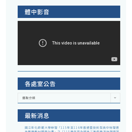
雅
玲
體中影音
師
[舉
重
隊]
各處室公告
各
選取分類
處
室
公
告
最新消息
國立彰化師範大學辦理「115年至116年普通暨技術型高中物理適
性教學教材開發計畫」之「115學年度全國高三暑假學測物理複習