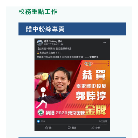
中
校務重點工作
110
學
年
體中粉絲專頁
度
公
開
觀
課
111
06-
21-
體
育
科-
蒲