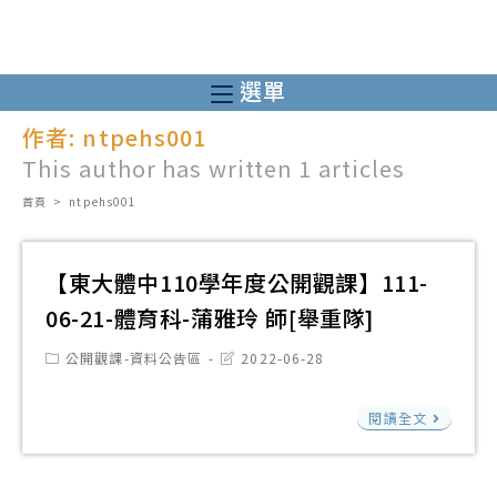
跳
轉
至
選單
主
作者:
ntpehs001
要
This author has written 1 articles
內
容
首頁
>
ntpehs001
【東大體中110學年度公開觀課】111-
06-21-體育科-蒲雅玲 師[舉重隊]
Post
Post
公開觀課-資料公告區
2022-06-28
category:
last
modified:
【
閱讀全文
大
體