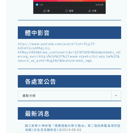
體中影音
https://www.youtube.com/watch?list=PLyj7F-
blDmYxiryAPAqLJLj-
hPMqaUKDK&time_continue=1&v=QFWTd08M8do&embeds_ref
erring_euri=https%3A%2F%2Fwww.ntpehs.ttct.edu.tw%2F&
source_ve_path=Mjg2NjY&feature=emb_logo
各處室公告
各
選取分類
處
室
公
告
最新消息
國立東華大學辦理「適應運動共學行動站」第二階段與離島場研習
海報1份及各區簡章各1份
2026-08-06