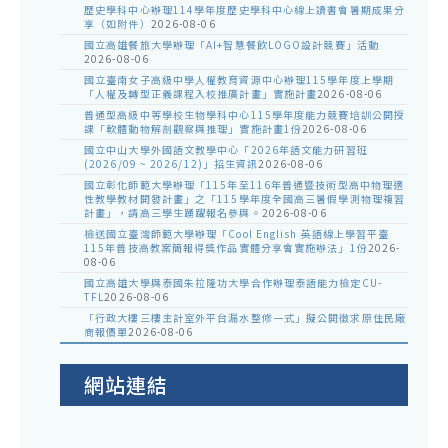
歷史學科中心辦理114學年度歷史學科中心線上讀書會暑期成果分
享（如附件）
2026-08-06
國立高雄餐旅大學辦理「AI+智慧餐飲LOGO設計競賽」活動
2026-08-06
國立臺南女子高級中學人權教育資源中心辦理115學年度上學期
「人權及轉型正義課程入校推廣計畫」實施計畫
2026-08-06
普通型高級中等學校生物學科中心115學年度能力競賽培訓公開授
課「軟體動物解剖觀察與推理」實施計畫1份
2026-08-06
國立中山大學外國語文教學中心「2026年語文能力研習班
(2026/09 ~ 2026/12)」招生資訊
2026-08-06
國立彰化師範大學辦理「115年至116年普通暨技術型高中物理適
性教學教材開發計畫」之「115學年度全國高三暑假學測物理複習
計畫」，請高三學生踴躍報名參與。
2026-08-06
檢送國立臺灣師範大學辦理「Cool English 英語線上學習平臺
115年普技高教案簡報得獎作品實體分享會實施辦法」1份
2026-
08-06
國立高雄大學與泰國朱拉隆功大學合作辦理泰語能力檢定CU-
TFL
2026-08-06
「行政大樓三樓主計室外平台漏水整修一式」擬公開徵求原住民廠
商報價單
2026-08-06
網站連結