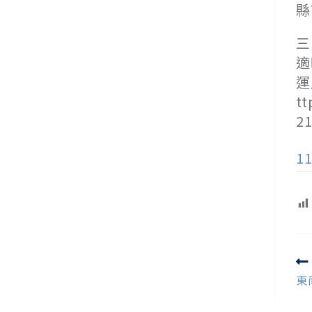
縣
三
適
運
t
2
1
R
m
東
ar