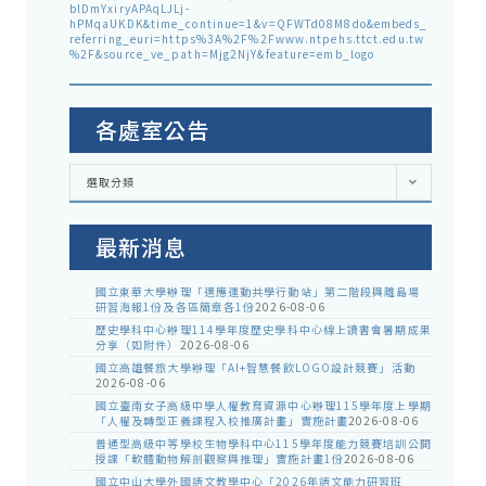
blDmYxiryAPAqLJLj-
hPMqaUKDK&time_continue=1&v=QFWTd08M8do&embeds_
referring_euri=https%3A%2F%2Fwww.ntpehs.ttct.edu.tw
%2F&source_ve_path=Mjg2NjY&feature=emb_logo
各處室公告
各
選取分類
處
室
公
告
最新消息
國立東華大學辦理「適應運動共學行動站」第二階段與離島場
研習海報1份及各區簡章各1份
2026-08-06
歷史學科中心辦理114學年度歷史學科中心線上讀書會暑期成果
分享（如附件）
2026-08-06
國立高雄餐旅大學辦理「AI+智慧餐飲LOGO設計競賽」活動
2026-08-06
國立臺南女子高級中學人權教育資源中心辦理115學年度上學期
「人權及轉型正義課程入校推廣計畫」實施計畫
2026-08-06
普通型高級中等學校生物學科中心115學年度能力競賽培訓公開
授課「軟體動物解剖觀察與推理」實施計畫1份
2026-08-06
國立中山大學外國語文教學中心「2026年語文能力研習班