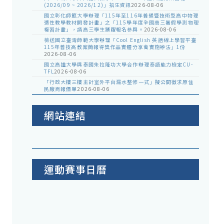
(2026/09 ~ 2026/12)」招生資訊
2026-08-06
國立彰化師範大學辦理「115年至116年普通暨技術型高中物理
適性教學教材開發計畫」之「115學年度全國高三暑假學測物理
複習計畫」，請高三學生踴躍報名參與。
2026-08-06
檢送國立臺灣師範大學辦理「Cool English 英語線上學習平臺
115年普技高教案簡報得獎作品實體分享會實施辦法」1份
2026-08-06
國立高雄大學與泰國朱拉隆功大學合作辦理泰語能力檢定CU-
TFL
2026-08-06
「行政大樓三樓主計室外平台漏水整修一式」擬公開徵求原住
民廠商報價單
2026-08-06
網站連結
運動賽事日曆