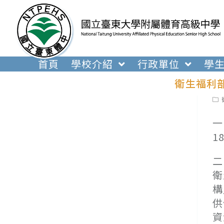
跳
轉
至
主
要
首頁
學校介紹
行政單位
學
內
衛生福利
容
Pos
cat
一
1
二
衛
構
供
資