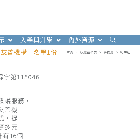
示
入學與升學
內外資源
務友善機構」名單1份
首頁
>
各處室公告
>
學務處
>
衛生組
第115046
照護服務，
友善機
式，提
等多元
有16個