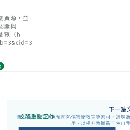
關資源，並
認識與
瀏覽（h
tb=3&cid=3
載
下一篇
校務重點工作
衛生福利部提供之預防熱傷害衛教宣導素材，請廣
用，以提升教職員工生自