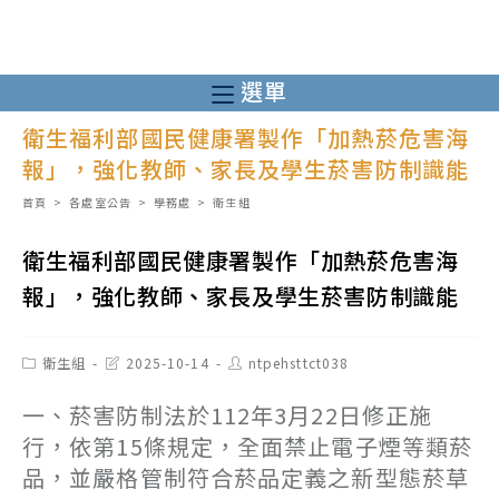
跳
轉
至
選單
主
衛生福利部國民健康署製作「加熱菸危害海
要
報」，強化教師、家長及學生菸害防制識能
內
容
首頁
>
各處室公告
>
學務處
>
衛生組
衛生福利部國民健康署製作「加熱菸危害海
報」，強化教師、家長及學生菸害防制識能
Post
Post
Post
衛生組
2025-10-14
ntpehsttct038
category:
last
author:
modified:
一、菸害防制法於112年3月22日修正施
行，依第15條規定，全面禁止電子煙等類菸
品，並嚴格管制符合菸品定義之新型態菸草