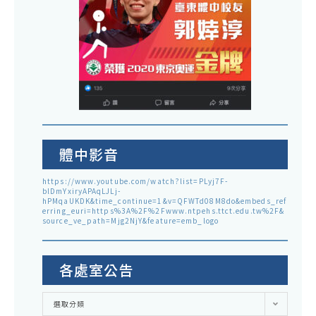
體中影音
https://www.youtube.com/watch?list=PLyj7F-
blDmYxiryAPAqLJLj-
hPMqaUKDK&time_continue=1&v=QFWTd08M8do&embeds_ref
erring_euri=https%3A%2F%2Fwww.ntpehs.ttct.edu.tw%2F&
source_ve_path=Mjg2NjY&feature=emb_logo
各處室公告
各
選取分類
處
室