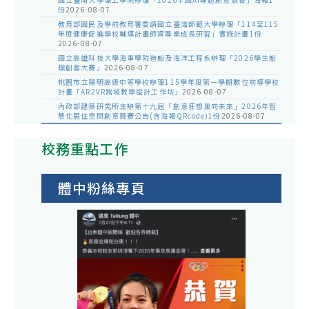
份
2026-08-07
教育部國民及學前教育署委請國立臺灣師範大學辦理「114至115
年度健康促進學校輔導計畫師資專業成長研習」實施計畫1份
2026-08-07
國立高雄科技大學海事學院造船及海洋工程系辦理「2026學生船
模創客大賽」
2026-08-07
桃園市立陽明高級中等學校辦理115學年度第一學期數位前導學校
計畫「AR2VR跨域教學設計工作坊」
2026-08-07
內政部建築研究所主辦第十九屆「創意狂想巢向未來」2026年智
慧化居住空間創意競賽公告(含海報QRcode)1份
2026-08-07
校務重點工作
體中粉絲專頁