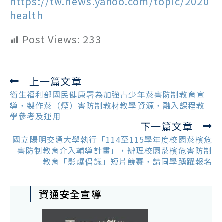
https://tw.news.yahoo.com/topic/2020
health
Post Views:
233
上一篇文章
Read
more
衛生福利部國民健康署為加強青少年菸害防制教育宣
articles
導，製作菸（煙）害防制教材教學資源，融入課程教
學參考及運用
下一篇文章
國立陽明交通大學執行「114至115學年度校園菸檳危
害防制教育介入輔導計畫」，辦理校園菸檳危害防制
教育「影爆倡議」短片競賽，請同學踴躍報名
資通安全宣導