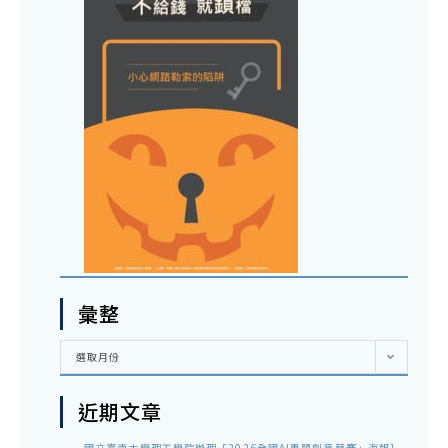
彙整
彙
選取月份
整
近期文章
國立臺南大學理工學院辦理「2026全國AI專題創意競賽」海報1