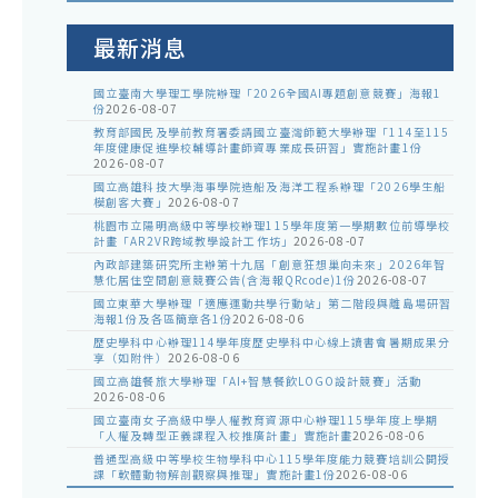
公
告
最新消息
國立臺南大學理工學院辦理「2026全國AI專題創意競賽」海報1
份
2026-08-07
教育部國民及學前教育署委請國立臺灣師範大學辦理「114至115
年度健康促進學校輔導計畫師資專業成長研習」實施計畫1份
2026-08-07
國立高雄科技大學海事學院造船及海洋工程系辦理「2026學生船
模創客大賽」
2026-08-07
桃園市立陽明高級中等學校辦理115學年度第一學期數位前導學校
計畫「AR2VR跨域教學設計工作坊」
2026-08-07
內政部建築研究所主辦第十九屆「創意狂想巢向未來」2026年智
慧化居住空間創意競賽公告(含海報QRcode)1份
2026-08-07
國立東華大學辦理「適應運動共學行動站」第二階段與離島場研習
海報1份及各區簡章各1份
2026-08-06
歷史學科中心辦理114學年度歷史學科中心線上讀書會暑期成果分
享（如附件）
2026-08-06
國立高雄餐旅大學辦理「AI+智慧餐飲LOGO設計競賽」活動
2026-08-06
國立臺南女子高級中學人權教育資源中心辦理115學年度上學期
「人權及轉型正義課程入校推廣計畫」實施計畫
2026-08-06
普通型高級中等學校生物學科中心115學年度能力競賽培訓公開授
課「軟體動物解剖觀察與推理」實施計畫1份
2026-08-06