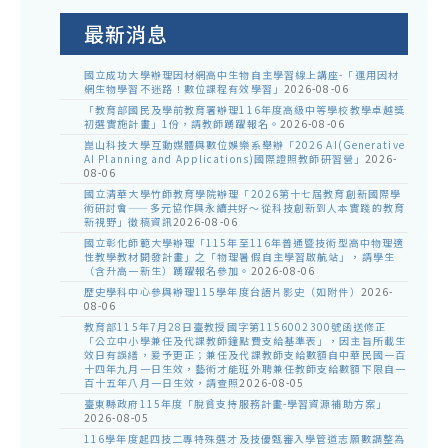
公
告
最新消息
國立成功大學辦理因材網高中生物自主學習線上講座-「運用因材
網生物學習不迷路！數位課程有效學習」
2026-08-06
「教育部國民及學前教育署辦理116年度高級中等學校教學卓越獎
初選實施計畫」1份，請教師踴躍報名。
2026-08-06
崑山科技大學互動媒體與數位娛樂系舉辦「2026 AI(Generative
AI Planning and Applications)國際證照教師研習營」
2026-
08-06
國立清華大學竹師教育學院辦理「2026第十七屆教育創新國際學
術研討會——多元協作與永續共好～從科技創新到人本實踐的教育
新視野」徵稿資訊
2026-08-06
國立彰化師範大學辦理「115年至116年普通暨技術型高中物理適
性教學教材開發計畫」之「物理暑假自主學習啟航站」，請學生
（含升高一新生）踴躍報名參加。
2026-08-06
歷史學科中心參與辦理115學年度台語片影史（如附件）
2026-
08-06
教育部115年7月28日臺教授國字第1156002300號函送修正
「公立中小學兼任及代課教師鐘點費支給基準表」，因主旨所載生
效日有誤繕，爰予更正；兼任及代課教師支給數額自中華民國一百
十四年九月一日生效，藝術才能班外聘兼任教師支給數額下限自一
百十五年八月一日生效，請查照
2026-08-05
臺東縣政府115年度「脫貧支持服務計畫-學習資源補助方案」
2026-08-05
116學年度起四技二專特殊選才及技優甄審入學管道志願數調整為