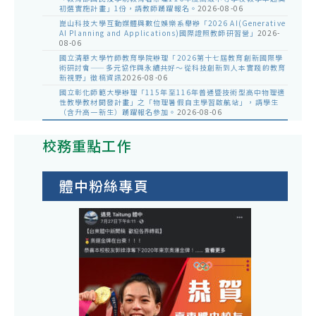
初選實施計畫」1份，請教師踴躍報名。
2026-08-06
崑山科技大學互動媒體與數位娛樂系舉辦「2026 AI(Generative
AI Planning and Applications)國際證照教師研習營」
2026-
08-06
國立清華大學竹師教育學院辦理「2026第十七屆教育創新國際學
術研討會——多元協作與永續共好～從科技創新到人本實踐的教育
新視野」徵稿資訊
2026-08-06
國立彰化師範大學辦理「115年至116年普通暨技術型高中物理適
性教學教材開發計畫」之「物理暑假自主學習啟航站」，請學生
（含升高一新生）踴躍報名參加。
2026-08-06
校務重點工作
體中粉絲專頁