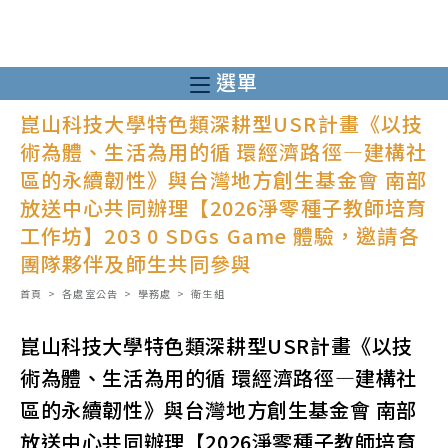
跳
轉
至
選單
主
崑山科技大學特色類深耕型USR計畫《以技
要
術為體、生活為用的循 環經濟路徑—建構社
內
區的永續韌性》與台灣地方創生基金會 南部
容
放送中心共同辦理【2026淨零種子教師培育
工作坊】203 0 SDGs Game 體驗，邀請各
團隊夥伴及師生共同參與
首頁
>
各處室公告
>
學務處
>
衛生組
崑山科技大學特色類深耕型USR計畫《以技
術為體、生活為用的循 環經濟路徑—建構社
區的永續韌性》與台灣地方創生基金會 南部
放送中心共同辦理【2026淨零種子教師培育