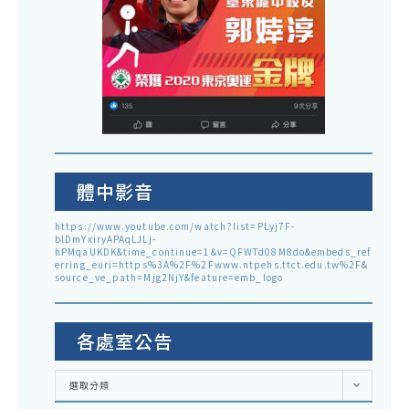
體中影音
https://www.youtube.com/watch?list=PLyj7F-
blDmYxiryAPAqLJLj-
hPMqaUKDK&time_continue=1&v=QFWTd08M8do&embeds_ref
erring_euri=https%3A%2F%2Fwww.ntpehs.ttct.edu.tw%2F&
source_ve_path=Mjg2NjY&feature=emb_logo
各處室公告
各
選取分類
處
室