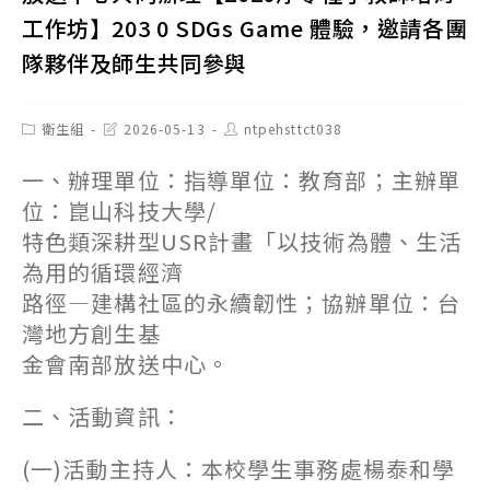
工作坊】203 0 SDGs Game 體驗，邀請各團
隊夥伴及師生共同參與
Post
Post
Post
衛生組
2026-05-13
ntpehsttct038
category:
last
author:
modified:
一、辦理單位：指導單位：教育部；主辦單
位：崑山科技大學/
特色類深耕型USR計畫「以技術為體、生活
為用的循環經濟
路徑—建構社區的永續韌性；協辦單位：台
灣地方創生基
金會南部放送中心。
二、活動資訊：
(一)活動主持人：本校學生事務處楊泰和學