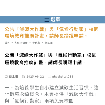
跳
轉
至
選單
主
公告「減碳大作戰」與「氣候行動家」校園
要
環境教育推廣計畫，請師長踴躍申請。
內
容
首頁
>
各處室公告
>
學務處
>
衛生組
公告「減碳大作戰」與「氣候行動家」校園
環境教育推廣計畫，請師長踴躍申請。
Post
Post
Post
衛生組
2025-09-22
ntpehsttct038
category:
last
author:
modified:
一、為培養學生自小建立減碳生活習慣、強
化環境永續概念，本會提供「減碳大作戰」
與「氣候行動家」兩項免費校園