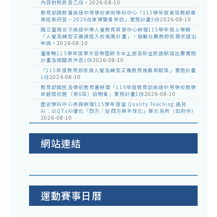
內容對照表各乙份。
2026-08-10
教育部國教署高級中等學校美術學科中心「115學年度東區教師專
業成長研習－2026台東博覽會參訪」實施計畫1份
2026-08-10
國立臺南女子高級中學人權教育資源中心辦理115學年度上學期
「人權及轉型正義課程入校推廣計畫」，鼓勵社團教師依需求提出
申請。
2026-08-10
臺東縣115學年度學生音樂暨師生本土語及新住民語歌謠比賽實施
計畫及相關表件各1份
2026-08-10
「115年度教育部表揚人權及轉型正義教育推展貢獻獎」實施計畫
1份
2026-08-10
教育部國民及學前教育署辦理「116年度教育部高級中等學校教學
卓越獎初選（第6區）說明會」實施計畫1份
2026-08-10
歷史學科中心參與辦理115學年度當 Quality Teaching 遇見
AI：以QTxAI優化「西方／反西方與全球化」單元為例（如附件）
2026-08-10
網站連結
運動賽事日曆