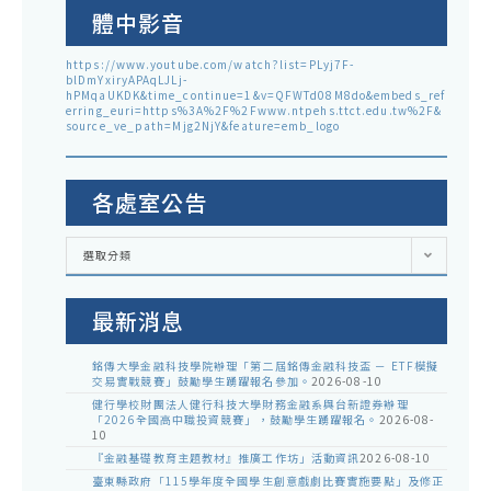
體中影音
https://www.youtube.com/watch?list=PLyj7F-
blDmYxiryAPAqLJLj-
hPMqaUKDK&time_continue=1&v=QFWTd08M8do&embeds_ref
erring_euri=https%3A%2F%2Fwww.ntpehs.ttct.edu.tw%2F&
source_ve_path=Mjg2NjY&feature=emb_logo
各處室公告
各
選取分類
處
室
公
告
最新消息
銘傳大學金融科技學院辦理「第二屆銘傳金融科技盃 － ETF模擬
交易實戰競賽」鼓勵學生踴躍報名參加。
2026-08-10
健行學校財團法人健行科技大學財務金融系與台新證券辦理
「2026全國高中職投資競賽」，鼓勵學生踴躍報名。
2026-08-
10
『金融基礎教育主題教材』推廣工作坊」活動資訊
2026-08-10
臺東縣政府「115學年度全國學生創意戲劇比賽實施要點」及修正