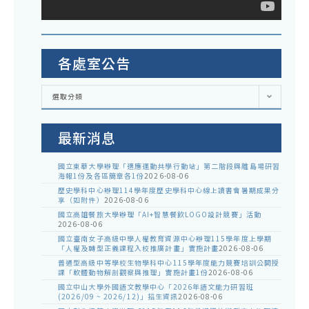
各處室公告
各
選取分類
處
室
公
告
最新消息
國立東華大學辦理「適應運動共學行動站」第二階段與離島場研習
海報1份及各區簡章各1份
2026-08-06
歷史學科中心辦理114學年度歷史學科中心線上讀書會暑期成果分
享（如附件）
2026-08-06
國立高雄餐旅大學辦理「AI+智慧餐飲LOGO設計競賽」活動
2026-08-06
國立臺南女子高級中學人權教育資源中心辦理115學年度上學期
「人權及轉型正義課程入校推廣計畫」實施計畫
2026-08-06
普通型高級中等學校生物學科中心115學年度能力競賽培訓公開授
課「軟體動物解剖觀察與推理」實施計畫1份
2026-08-06
國立中山大學外國語文教學中心「2026年語文能力研習班
(2026/09 ~ 2026/12)」招生資訊
2026-08-06