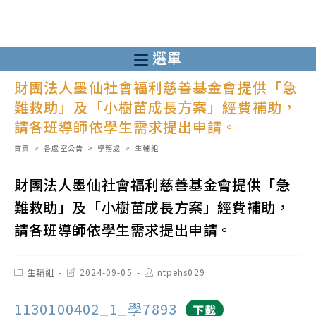
跳
轉
至
選單
主
財團法人墨仙社會福利慈善基金會提供「急
要
難救助」及「小樹苗成長方案」經費補助，
內
請各班導師依學生需求提出申請。
容
首頁
>
各處室公告
>
學務處
>
生輔組
財團法人墨仙社會福利慈善基金會提供「急
難救助」及「小樹苗成長方案」經費補助，
請各班導師依學生需求提出申請。
Post
Post
Post
生輔組
2024-09-05
ntpehs029
category:
last
author:
modified:
1130100402_1_學7893
下載