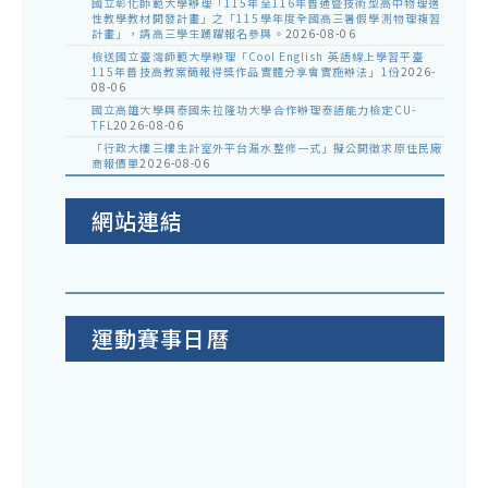
國立彰化師範大學辦理「115年至116年普通暨技術型高中物理適
性教學教材開發計畫」之「115學年度全國高三暑假學測物理複習
計畫」，請高三學生踴躍報名參與。
2026-08-06
檢送國立臺灣師範大學辦理「Cool English 英語線上學習平臺
115年普技高教案簡報得獎作品實體分享會實施辦法」1份
2026-
08-06
國立高雄大學與泰國朱拉隆功大學合作辦理泰語能力檢定CU-
TFL
2026-08-06
「行政大樓三樓主計室外平台漏水整修一式」擬公開徵求原住民廠
商報價單
2026-08-06
網站連結
運動賽事日曆