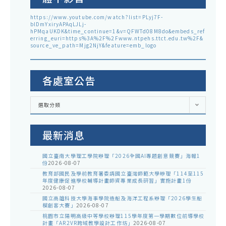
https://www.youtube.com/watch?list=PLyj7F-
blDmYxiryAPAqLJLj-
hPMqaUKDK&time_continue=1&v=QFWTd08M8do&embeds_ref
erring_euri=https%3A%2F%2Fwww.ntpehs.ttct.edu.tw%2F&
source_ve_path=Mjg2NjY&feature=emb_logo
各處室公告
各
選取分類
處
室
公
告
最新消息
國立臺南大學理工學院辦理「2026全國AI專題創意競賽」海報1
份
2026-08-07
教育部國民及學前教育署委請國立臺灣師範大學辦理「114至115
年度健康促進學校輔導計畫師資專業成長研習」實施計畫1份
2026-08-07
國立高雄科技大學海事學院造船及海洋工程系辦理「2026學生船
模創客大賽」
2026-08-07
桃園市立陽明高級中等學校辦理115學年度第一學期數位前導學校
計畫「AR2VR跨域教學設計工作坊」
2026-08-07