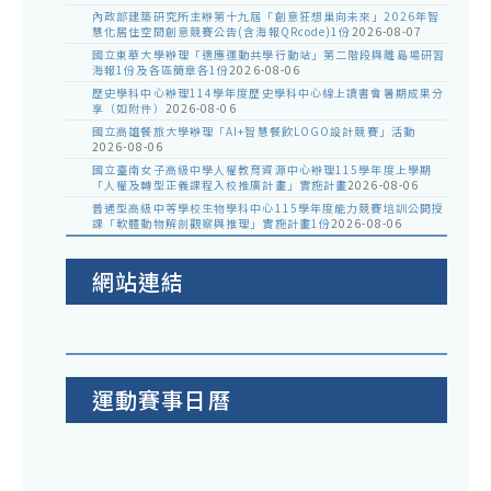
內政部建築研究所主辦第十九屆「創意狂想巢向未來」2026年智
慧化居住空間創意競賽公告(含海報QRcode)1份
2026-08-07
國立東華大學辦理「適應運動共學行動站」第二階段與離島場研習
海報1份及各區簡章各1份
2026-08-06
歷史學科中心辦理114學年度歷史學科中心線上讀書會暑期成果分
享（如附件）
2026-08-06
國立高雄餐旅大學辦理「AI+智慧餐飲LOGO設計競賽」活動
2026-08-06
國立臺南女子高級中學人權教育資源中心辦理115學年度上學期
「人權及轉型正義課程入校推廣計畫」實施計畫
2026-08-06
普通型高級中等學校生物學科中心115學年度能力競賽培訓公開授
課「軟體動物解剖觀察與推理」實施計畫1份
2026-08-06
網站連結
運動賽事日曆