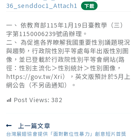
36_senddoc1_Attach1
下載
一、 依教育部115年1月19日臺教學（三）
字第1150006239號函辦理。
二、 為促進各界瞭解我國重要性別議題現況
與趨勢，行政院性別平等處每年出版性別圖
像，並已登載於行政院性別平等會網站(路
徑：性別主流化＞性別統計＞性別圖像，
https://gov.tw/Xri），英文版預計於5月上
網公告（不另函通知）。
Post Views:
382
上一篇文章
Read
more
台灣展翅協會提供「面對數位性暴力」創意短片首獎