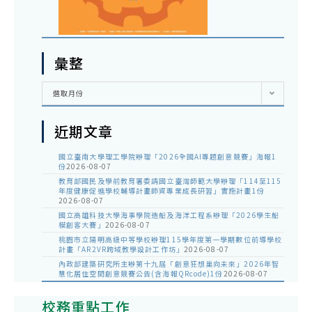
彙整
彙
選取月份
整
近期文章
國立臺南大學理工學院辦理「2026全國AI專題創意競賽」海報1
份
2026-08-07
教育部國民及學前教育署委請國立臺灣師範大學辦理「114至115
年度健康促進學校輔導計畫師資專業成長研習」實施計畫1份
2026-08-07
國立高雄科技大學海事學院造船及海洋工程系辦理「2026學生船
模創客大賽」
2026-08-07
桃園市立陽明高級中等學校辦理115學年度第一學期數位前導學校
計畫「AR2VR跨域教學設計工作坊」
2026-08-07
內政部建築研究所主辦第十九屆「創意狂想巢向未來」2026年智
慧化居住空間創意競賽公告(含海報QRcode)1份
2026-08-07
校務重點工作