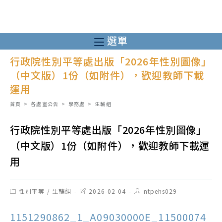
跳
轉
至
選單
主
行政院性別平等處出版「2026年性別圖像」
要
（中文版）1份（如附件），歡迎教師下載
內
運用
容
首頁
>
各處室公告
>
學務處
>
生輔組
行政院性別平等處出版「2026年性別圖像」
（中文版）1份（如附件），歡迎教師下載運
用
Post
Post
Post
性別平等
/
生輔組
2026-02-04
ntpehs029
category:
last
author:
modified:
1151290862_1_A09030000E_11500074