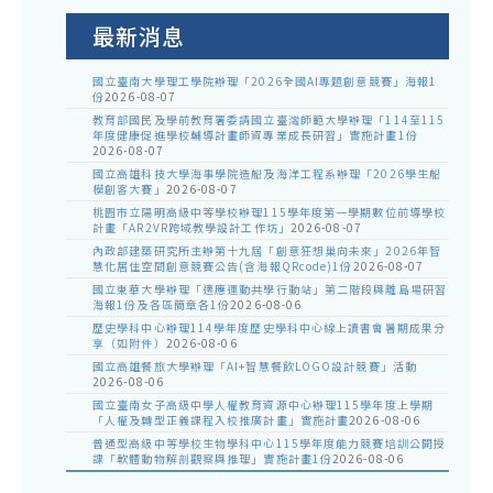
公
告
最新消息
國立臺南大學理工學院辦理「2026全國AI專題創意競賽」海報1
份
2026-08-07
教育部國民及學前教育署委請國立臺灣師範大學辦理「114至115
年度健康促進學校輔導計畫師資專業成長研習」實施計畫1份
2026-08-07
國立高雄科技大學海事學院造船及海洋工程系辦理「2026學生船
模創客大賽」
2026-08-07
桃園市立陽明高級中等學校辦理115學年度第一學期數位前導學校
計畫「AR2VR跨域教學設計工作坊」
2026-08-07
內政部建築研究所主辦第十九屆「創意狂想巢向未來」2026年智
慧化居住空間創意競賽公告(含海報QRcode)1份
2026-08-07
國立東華大學辦理「適應運動共學行動站」第二階段與離島場研習
海報1份及各區簡章各1份
2026-08-06
歷史學科中心辦理114學年度歷史學科中心線上讀書會暑期成果分
享（如附件）
2026-08-06
國立高雄餐旅大學辦理「AI+智慧餐飲LOGO設計競賽」活動
2026-08-06
國立臺南女子高級中學人權教育資源中心辦理115學年度上學期
「人權及轉型正義課程入校推廣計畫」實施計畫
2026-08-06
普通型高級中等學校生物學科中心115學年度能力競賽培訓公開授
課「軟體動物解剖觀察與推理」實施計畫1份
2026-08-06