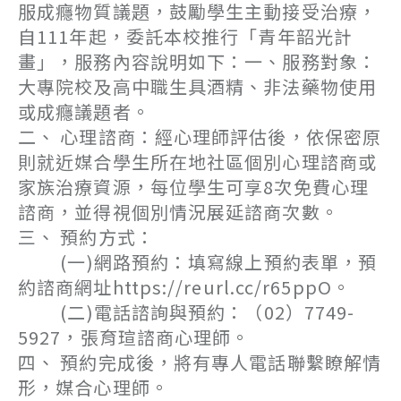
服成癮物質議題，鼓勵學生主動接受治療，
自111年起，委託本校推行「青年韶光計
畫」，服務內容說明如下：一、服務對象：
大專院校及高中職生具酒精、非法藥物使用
或成癮議題者。
二、 心理諮商：經心理師評估後，依保密原
則就近媒合學生所在地社區個別心理諮商或
家族治療資源，每位學生可享8次免費心理
諮商，並得視個別情況展延諮商次數。
三、 預約方式：
(一)網路預約：填寫線上預約表單，預
約諮商網址https://reurl.cc/r65ppO。
(二)電話諮詢與預約：（02）7749-
5927，張育瑄諮商心理師。
四、 預約完成後，將有專人電話聯繫瞭解情
形，媒合心理師。