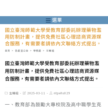
跳
轉
至
選單
主
國立臺灣師範大學受教育部委託辦理藥物濫
要
用防制計畫，提供免費社區心理諮商資源媒
內
合服務，有需要者請依內文聯絡方式提出。
容
首頁
>
各處室公告
>
學務處
>
生輔組
國立臺灣師範大學受教育部委託辦理藥物濫
用防制計畫，提供免費社區心理諮商資源媒
合服務，有需要者請依內文聯絡方式提出。
Post
Post
Post
生輔組
2025-03-11
ntpehs029
category:
last
author:
modified:
一、教育部為鼓勵大專校院及高中職學生克