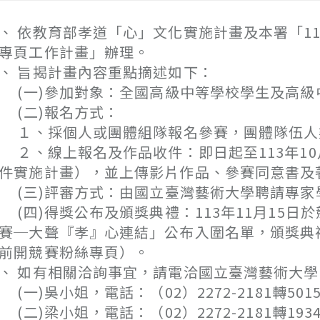
、 依教育部孝道「心」文化實施計畫及本署「1
專頁工作計畫」辦理。
、 旨揭計畫內容重點摘述如下：
一)參加對象：全國高級中等學校學生及高級
(二)報名方式：
、採個人或團體組隊報名參賽，團體隊伍人數2
、線上報名及作品收件：即日起至113年10
件實施計畫），並上傳影片作品、參賽同意書及
三)評審方式：由國立臺灣藝術大學聘請專家
四)得獎公布及頒獎典禮：113年11月15日
賽─大聲『孝』心連結」公布入圍名單，頒獎典
前開競賽粉絲專頁）。
、 如有相關洽詢事宜，請電洽國立臺灣藝術大學
一)吳小姐，電話：（02）2272-2181轉501
二)梁小姐，電話：（02）2272-2181轉193