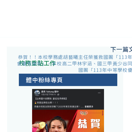
下一篇
恭賀！！本校學務處胡藝曦主任榮獲救國團「113
校務重點工作
會優秀青年」、本校高二甲林宇涵、國三甲黃少谷
國團「113年中等學校
體中粉絲專頁