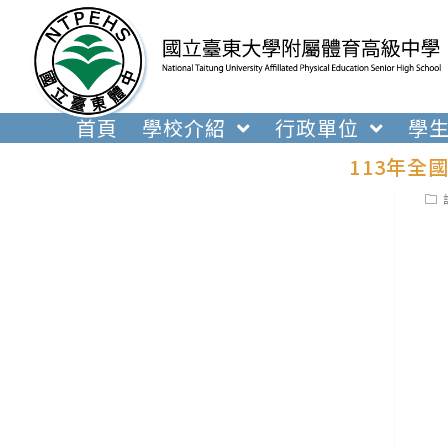
跳
轉
至
主
要
首頁
學校介紹
行政單位
學
內
113年
容
Pos
cat