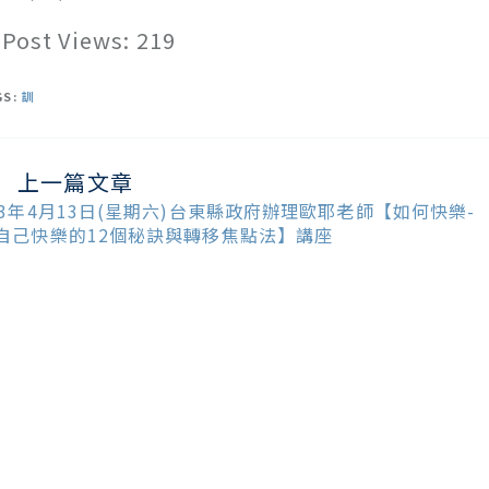
Post Views:
219
GS:
訓
上一篇文章
ead
ore
13年4月13日(星期六)台東縣政府辦理歐耶老師【如何快樂-
ticles
自己快樂的12個秘訣與轉移焦點法】講座