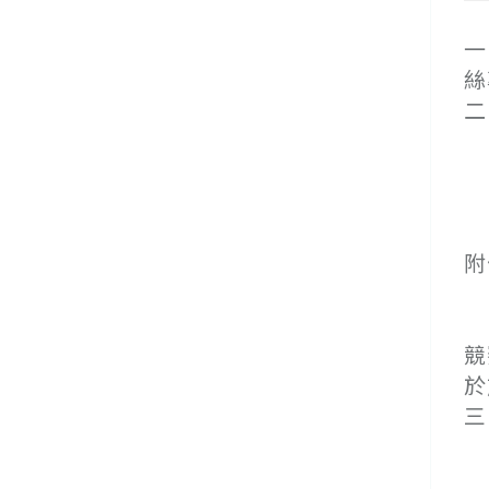
一
絲
二
(
１
２
附
(
(
競
於
三
(
(