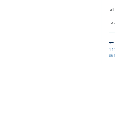
TA
R
m
1
ar
讓