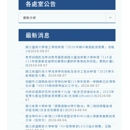
各處室公告
各
選取分類
處
室
公
告
最新消息
國立臺南大學理工學院辦理「2026全國AI專題創意競賽」海報
1份
2026-08-07
教育部國民及學前教育署委請國立臺灣師範大學辦理「114至
115年度健康促進學校輔導計畫師資專業成長研習」實施計畫1
份
2026-08-07
國立高雄科技大學海事學院造船及海洋工程系辦理「2026學生
船模創客大賽」
2026-08-07
桃園市立陽明高級中等學校辦理115學年度第一學期數位前導學
校計畫「AR2VR跨域教學設計工作坊」
2026-08-07
內政部建築研究所主辦第十九屆「創意狂想巢向未來」2026年
智慧化居住空間創意競賽公告(含海報QRcode)1份
2026-08-
07
國立東華大學辦理「適應運動共學行動站」第二階段與離島場
研習海報1份及各區簡章各1份
2026-08-06
歷史學科中心辦理114學年度歷史學科中心線上讀書會暑期成果
分享（如附件）
2026-08-06
國立高雄餐旅大學辦理「AI+智慧餐飲LOGO設計競賽」活動