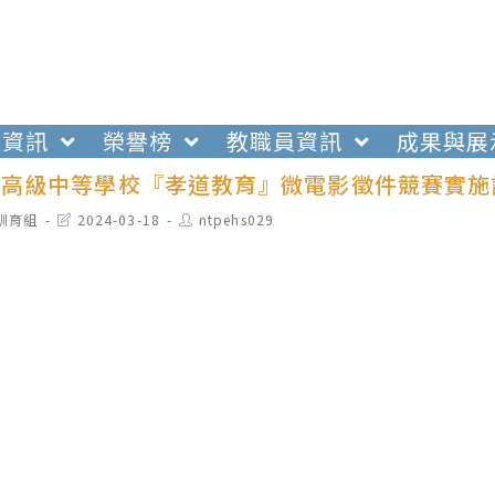
生資訊
榮譽榜
教職員資訊
成果與展
全國高級中等學校『孝道教育』微電影徵件競賽實施
t
Post
Post
訓育組
2024-03-18
ntpehs029
egory:
last
author:
modified: