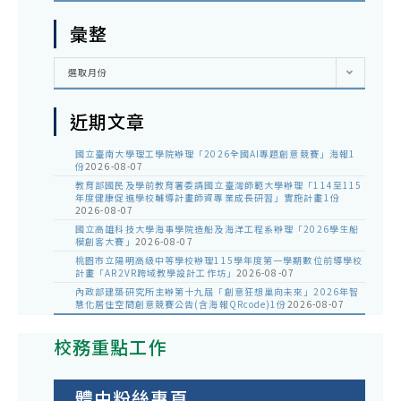
彙整
彙
選取月份
整
近期文章
國立臺南大學理工學院辦理「2026全國AI專題創意競賽」海報1
份
2026-08-07
教育部國民及學前教育署委請國立臺灣師範大學辦理「114至115
年度健康促進學校輔導計畫師資專業成長研習」實施計畫1份
2026-08-07
國立高雄科技大學海事學院造船及海洋工程系辦理「2026學生船
模創客大賽」
2026-08-07
桃園市立陽明高級中等學校辦理115學年度第一學期數位前導學校
計畫「AR2VR跨域教學設計工作坊」
2026-08-07
內政部建築研究所主辦第十九屆「創意狂想巢向未來」2026年智
慧化居住空間創意競賽公告(含海報QRcode)1份
2026-08-07
校務重點工作
體中粉絲專頁