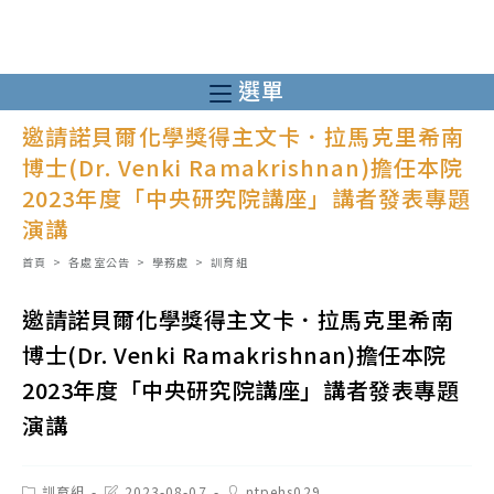
跳
轉
至
選單
主
邀請諾貝爾化學獎得主文卡．拉馬克里希南
要
博士(Dr. Venki Ramakrishnan)擔任本院
內
2023年度「中央研究院講座」講者發表專題
容
演講
首頁
>
各處室公告
>
學務處
>
訓育組
邀請諾貝爾化學獎得主文卡．拉馬克里希南
博士(Dr. Venki Ramakrishnan)擔任本院
2023年度「中央研究院講座」講者發表專題
演講
Post
Post
Post
訓育組
2023-08-07
ntpehs029