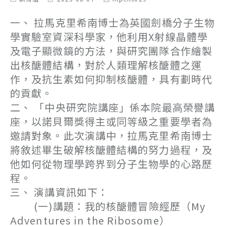
category:
last
author:
modified:
一、 拉馬克里希南博士為英國劍橋分子生物
學實驗室資深科學家，他利用X射線晶體學
及電子顯微鏡的方法，與研究團隊合作繪製
出核醣體結構，對於人類理解核醣體之運
作，及抗生素如何抑制核醣體，具有劃時代
的貢獻。
二、 「中央研究院講座」係本院最高榮譽講
座，以諾貝爾獎得主或同等級之重要學者為
邀請對象。此次演講中，拉馬克里希南博士
將敘述畢生破解核醣體結構的努力過程，及
他如何從物理學跨界到分子生物學的心路歷
程。
三、 演講資訊如下：
(一)講題：我的核醣體冒險經歷（My
Adventures in the Ribosome）