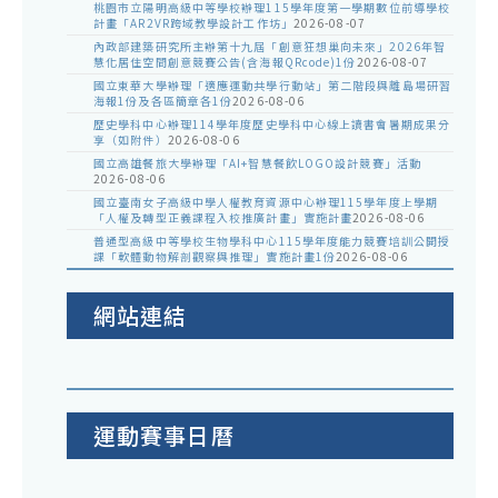
桃園市立陽明高級中等學校辦理115學年度第一學期數位前導學校
計畫「AR2VR跨域教學設計工作坊」
2026-08-07
內政部建築研究所主辦第十九屆「創意狂想巢向未來」2026年智
慧化居住空間創意競賽公告(含海報QRcode)1份
2026-08-07
國立東華大學辦理「適應運動共學行動站」第二階段與離島場研習
海報1份及各區簡章各1份
2026-08-06
歷史學科中心辦理114學年度歷史學科中心線上讀書會暑期成果分
享（如附件）
2026-08-06
國立高雄餐旅大學辦理「AI+智慧餐飲LOGO設計競賽」活動
2026-08-06
國立臺南女子高級中學人權教育資源中心辦理115學年度上學期
「人權及轉型正義課程入校推廣計畫」實施計畫
2026-08-06
普通型高級中等學校生物學科中心115學年度能力競賽培訓公開授
課「軟體動物解剖觀察與推理」實施計畫1份
2026-08-06
網站連結
運動賽事日曆