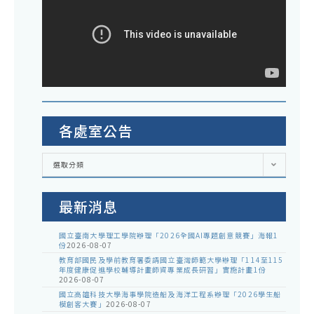
各處室公告
各
選取分類
處
室
公
告
最新消息
國立臺南大學理工學院辦理「2026全國AI專題創意競賽」海報1
份
2026-08-07
教育部國民及學前教育署委請國立臺灣師範大學辦理「114至115
年度健康促進學校輔導計畫師資專業成長研習」實施計畫1份
2026-08-07
國立高雄科技大學海事學院造船及海洋工程系辦理「2026學生船
模創客大賽」
2026-08-07