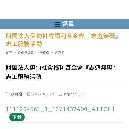
跳
轉
至
選單
主
財團法人伊甸社會福利基金會『志遊無礙』
要
志工服務活動
內
容
首頁
>
各處室公告
>
學務處
>
訓育組
財團法人伊甸社會福利基金會『志遊無礙』
志工服務活動
Post
Post
Post
訓育組
2022-06-20
ntpehs013
category:
last
author:
modified:
1111294561_1_1071432A00_ATTCH1
下載