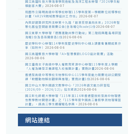
國立高雄科技大學海事學院造船及海洋工程系辦理「2026學生船
模創客大賽」
2026-08-07
桃園市立陽明高級中等學校辦理115學年度第一學期數位前導學校
計畫「AR2VR跨域教學設計工作坊」
2026-08-07
內政部建築研究所主辦第十九屆「創意狂想巢向未來」2026年智
慧化居住空間創意競賽公告(含海報QRcode)1份
2026-08-07
國立東華大學辦理「適應運動共學行動站」第二階段與離島場研習
海報1份及各區簡章各1份
2026-08-06
歷史學科中心辦理114學年度歷史學科中心線上讀書會暑期成果分
享（如附件）
2026-08-06
國立高雄餐旅大學辦理「AI+智慧餐飲LOGO設計競賽」活動
2026-08-06
國立臺南女子高級中學人權教育資源中心辦理115學年度上學期
「人權及轉型正義課程入校推廣計畫」實施計畫
2026-08-06
普通型高級中等學校生物學科中心115學年度能力競賽培訓公開授
課「軟體動物解剖觀察與推理」實施計畫1份
2026-08-06
國立中山大學外國語文教學中心「2026年語文能力研習班
(2026/09 ~ 2026/12)」招生資訊
2026-08-06
國立彰化師範大學辦理「115年至116年普通暨技術型高中物理適
性教學教材開發計畫」之「115學年度全國高三暑假學測物理複習
計畫」，請高三學生踴躍報名參與。
2026-08-06
網站連結