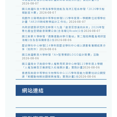
2026-08-07
國立高雄科技大學海事學院造船及海洋工程系辦理「2026學生船
模創客大賽」
2026-08-07
桃園市立陽明高級中等學校辦理115學年度第一學期數位前導學校
計畫「AR2VR跨域教學設計工作坊」
2026-08-07
內政部建築研究所主辦第十九屆「創意狂想巢向未來」2026年智
慧化居住空間創意競賽公告(含海報QRcode)1份
2026-08-07
國立東華大學辦理「適應運動共學行動站」第二階段與離島場研習
海報1份及各區簡章各1份
2026-08-06
歷史學科中心辦理114學年度歷史學科中心線上讀書會暑期成果分
享（如附件）
2026-08-06
國立高雄餐旅大學辦理「AI+智慧餐飲LOGO設計競賽」活動
2026-08-06
國立臺南女子高級中學人權教育資源中心辦理115學年度上學期
「人權及轉型正義課程入校推廣計畫」實施計畫
2026-08-06
普通型高級中等學校生物學科中心115學年度能力競賽培訓公開授
課「軟體動物解剖觀察與推理」實施計畫1份
2026-08-06
網站連結