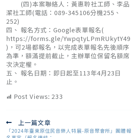
(四)本案聯絡人：黃惠聆社工師、李品
潔社工師(電話：089-345106分機255、
252)
四、 報名方式：Google表單報名(
https://forms.gle/YwpqtyLPmRUkytY49
)，可2場都報名，以完成表單報名先後順序
為準，額滿提前截止，主辦單位保留名額席
次決定權。
五、 報名日期：即日起至113年4月23日
止。
Post Views:
233
上一篇文章
Read
more
「2024年臺東原住民音樂人特展-原音聚會所」團體報
articles
名事宜（報名連結：