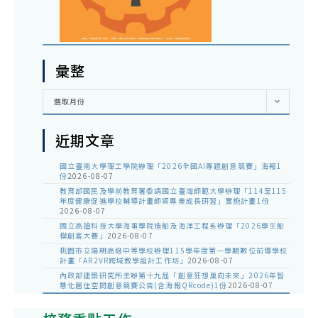
彙整
彙
選取月份
整
近期文章
國立臺南大學理工學院辦理「2026全國AI專題創意競賽」海報1
份
2026-08-07
教育部國民及學前教育署委請國立臺灣師範大學辦理「114至115
年度健康促進學校輔導計畫師資專業成長研習」實施計畫1份
2026-08-07
國立高雄科技大學海事學院造船及海洋工程系辦理「2026學生船
模創客大賽」
2026-08-07
桃園市立陽明高級中等學校辦理115學年度第一學期數位前導學校
計畫「AR2VR跨域教學設計工作坊」
2026-08-07
內政部建築研究所主辦第十九屆「創意狂想巢向未來」2026年智
慧化居住空間創意競賽公告(含海報QRcode)1份
2026-08-07