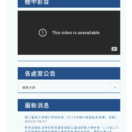
體中影音
各處室公告
各
選取分類
處
室
公
告
最新消息
國立臺南大學理工學院辦理「2026全國AI專題創意競賽」海報1
份
2026-08-07
教育部國民及學前教育署委請國立臺灣師範大學辦理「114至115
年度健康促進學校輔導計畫師資專業成長研習」實施計畫1份