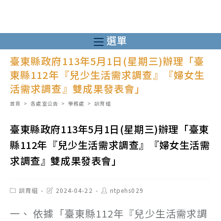
跳
轉
至
選單
主
臺東縣政府113年5月1日(星期三)辦理「臺
要
東縣112年『兒少生活需求調查』『婦女生
內
活需求調查』雙成果發表會」
容
首頁
>
各處室公告
>
學務處
>
訓育組
臺東縣政府113年5月1日(星期三)辦理「臺東
縣112年『兒少生活需求調查』『婦女生活需
求調查』雙成果發表會」
Post
Post
Post
訓育組
2024-04-22
ntpehs029
category:
last
author:
modified:
一、 依據「臺東縣112年『兒少生活需求調