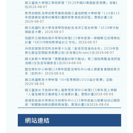
國立臺南大學理工學院辦理「2026全國AI專題創意競賽」海報1
份
2026-08-07
教育部國民及學前教育署委請國立臺灣師範大學辦理「114至115
年度健康促進學校輔導計畫師資專業成長研習」實施計畫1份
2026-08-07
國立高雄科技大學海事學院造船及海洋工程系辦理「2026學生船
模創客大賽」
2026-08-07
桃園市立陽明高級中等學校辦理115學年度第一學期數位前導學校
計畫「AR2VR跨域教學設計工作坊」
2026-08-07
內政部建築研究所主辦第十九屆「創意狂想巢向未來」2026年智
慧化居住空間創意競賽公告(含海報QRcode)1份
2026-08-07
國立東華大學辦理「適應運動共學行動站」第二階段與離島場研習
海報1份及各區簡章各1份
2026-08-06
歷史學科中心辦理114學年度歷史學科中心線上讀書會暑期成果分
享（如附件）
2026-08-06
國立高雄餐旅大學辦理「AI+智慧餐飲LOGO設計競賽」活動
2026-08-06
國立臺南女子高級中學人權教育資源中心辦理115學年度上學期
「人權及轉型正義課程入校推廣計畫」實施計畫
2026-08-06
普通型高級中等學校生物學科中心115學年度能力競賽培訓公開授
課「軟體動物解剖觀察與推理」實施計畫1份
2026-08-06
網站連結