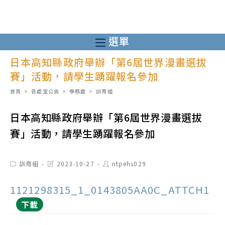
跳
轉
至
選單
主
日本高知縣政府舉辦「第6屆世界漫畫選拔
要
賽」活動，請學生踴躍報名參加
內
容
首頁
>
各處室公告
>
學務處
>
訓育組
日本高知縣政府舉辦「第6屆世界漫畫選拔
賽」活動，請學生踴躍報名參加
Post
Post
Post
訓育組
2023-10-27
ntpehs029
category:
last
author:
modified:
1121298315_1_0143805AA0C_ATTCH1
下載