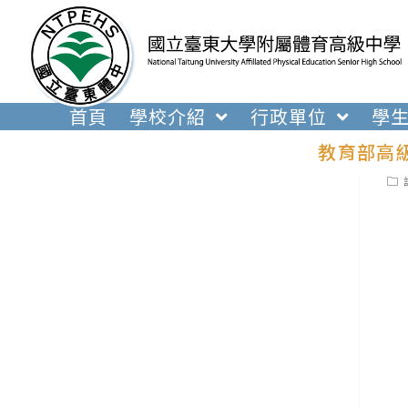
跳
轉
至
主
要
首頁
學校介紹
行政單位
學
內
教育部高
容
Pos
cat