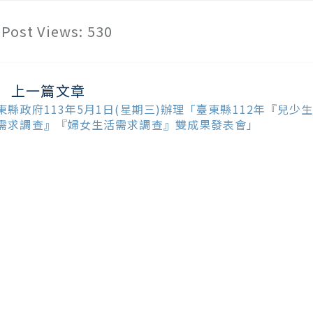
Post Views:
530
上一篇文章
ead
ore
東縣政府113年5月1日(星期三)辦理「臺東縣112年『兒少
ticles
需求調查』『婦女生活需求調查』雙成果發表會」