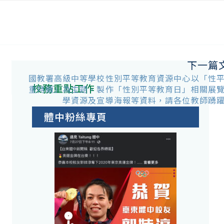
下一篇
生
國教署高級中等學校性別平等教育資源中心以「性
校務重點工作
重持續」為主題，製作「性別平等教育日」相關展
學資源及宣導海報等資料，請各位教師踴
體中粉絲專頁