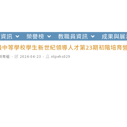
生資訊
榮譽榜
教職員資訊
成果與展
級中等學校學生新世紀領導人才第23期初階培育
t
Post
Post
訓育組
2024-04-23
ntpehs029
egory:
last
author:
modified: