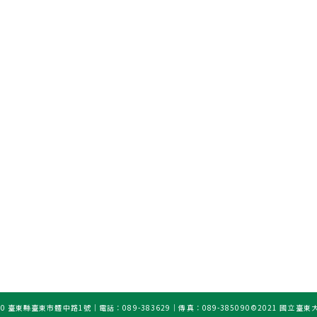
0 臺東縣臺東市體中路1號｜電話：089-383629｜傳真：089-385090
©2021 國立臺