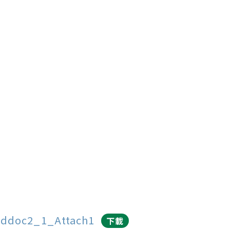
ddoc2_1_Attach1
下載