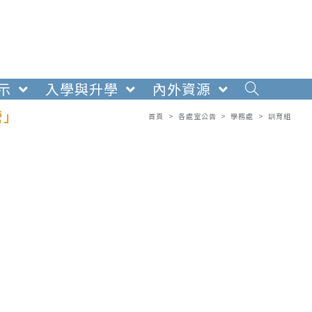
示
入學與升學
內外資源
營」
首頁
>
各處室公告
>
學務處
>
訓育組