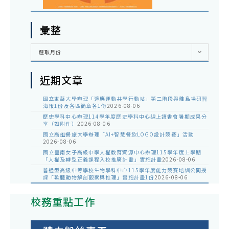
彙整
彙
選取月份
整
近期文章
國立東華大學辦理「適應運動共學行動站」第二階段與離島場研習
海報1份及各區簡章各1份
2026-08-06
歷史學科中心辦理114學年度歷史學科中心線上讀書會暑期成果分
享（如附件）
2026-08-06
國立高雄餐旅大學辦理「AI+智慧餐飲LOGO設計競賽」活動
2026-08-06
國立臺南女子高級中學人權教育資源中心辦理115學年度上學期
「人權及轉型正義課程入校推廣計畫」實施計畫
2026-08-06
普通型高級中等學校生物學科中心115學年度能力競賽培訓公開授
課「軟體動物解剖觀察與推理」實施計畫1份
2026-08-06
校務重點工作