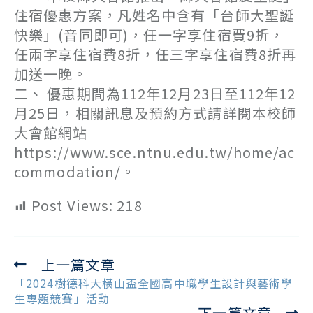
住宿優惠方案，凡姓名中含有「台師大聖誕
快樂」(音同即可)，任一字享住宿費9折，
任兩字享住宿費8折，任三字享住宿費8折再
加送一晚。
二、 優惠期間為112年12月23日至112年12
月25日，相關訊息及預約方式請詳閱本校師
大會館網站
https://www.sce.ntnu.edu.tw/home/ac
commodation/。
Post Views:
218
上一篇文章
Read
more
「2024樹德科大橫山盃全國高中職學生設計與藝術學
articles
生專題競賽」活動
下一篇文章