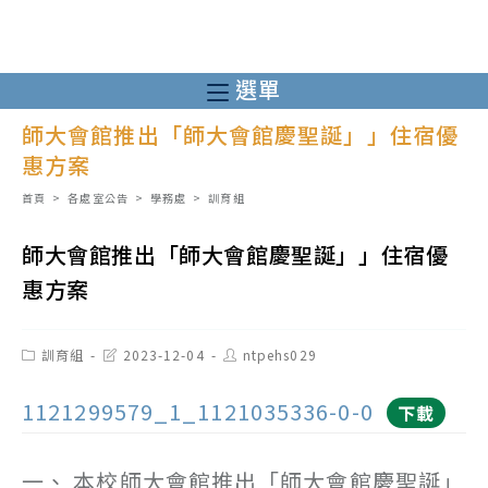
跳
轉
至
選單
主
師大會館推出「師大會館慶聖誕」」住宿優
要
惠方案
內
容
首頁
>
各處室公告
>
學務處
>
訓育組
師大會館推出「師大會館慶聖誕」」住宿優
惠方案
Post
Post
Post
訓育組
2023-12-04
ntpehs029
category:
last
author:
modified:
1121299579_1_1121035336-0-0
下載
一、 本校師大會館推出「師大會館慶聖誕」