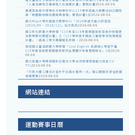
「人權及轉型正義課程入校推廣計畫」實施計畫
2026-08-06
普通型高級中等學校生物學科中心115學年度能力競賽培訓公開授
課「軟體動物解剖觀察與推理」實施計畫1份
2026-08-06
國立中山大學外國語文教學中心「2026年語文能力研習班
(2026/09 ~ 2026/12)」招生資訊
2026-08-06
國立彰化師範大學辦理「115年至116年普通暨技術型高中物理適
性教學教材開發計畫」之「115學年度全國高三暑假學測物理複習
計畫」，請高三學生踴躍報名參與。
2026-08-06
檢送國立臺灣師範大學辦理「Cool English 英語線上學習平臺
115年普技高教案簡報得獎作品實體分享會實施辦法」1份
2026-
08-06
國立高雄大學與泰國朱拉隆功大學合作辦理泰語能力檢定CU-
TFL
2026-08-06
「行政大樓三樓主計室外平台漏水整修一式」擬公開徵求原住民廠
商報價單
2026-08-06
網站連結
運動賽事日曆