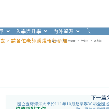
示
入學與升學
內外資源
育活動，請各位老師踴躍報名參加
首頁
>
各處室公告
>
學務處
>
訓育組
下一篇
國立臺灣海洋大學於111年10月起舉辦30場全國
校務重點工作