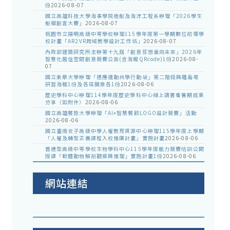
份
2026-08-07
國立高雄科技大學海事學院造船及海洋工程系辦理「2026學生
船模創客大賽」
2026-08-07
桃園市立陽明高級中等學校辦理115學年度第一學期數位前導學
校計畫「AR2VR跨域教學設計工作坊」
2026-08-07
內政部建築研究所主辦第十九屆「創意狂想巢向未來」2026年
智慧化居住空間創意競賽公告(含海報QRcode)1份
2026-08-
07
國立東華大學辦理「適應運動共學行動站」第二階段與離島場
研習海報1份及各區簡章各1份
2026-08-06
歷史學科中心辦理114學年度歷史學科中心線上讀書會暑期成果
分享（如附件）
2026-08-06
國立高雄餐旅大學辦理「AI+智慧餐飲LOGO設計競賽」活動
2026-08-06
國立臺南女子高級中學人權教育資源中心辦理115學年度上學期
「人權及轉型正義課程入校推廣計畫」實施計畫
2026-08-06
普通型高級中等學校生物學科中心115學年度能力競賽培訓公開
授課「軟體動物解剖觀察與推理」實施計畫1份
2026-08-06
網站連結