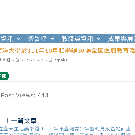
生資訊
榮譽榜
教職員資訊
成果與展
洋大學於111年10月起舉辦30場全國巡迴教
t
Post
Post
訓育組
2022-09-19
ntpehs013
egory:
last
author:
modified:
下載
Post Views:
443
上一篇文章
ead
ore
立臺東生活美學館「111年東臺灣青少年藝術育成基地計畫