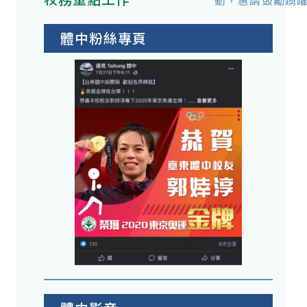
動，惠請鼓勵踴
體中粉絲專頁