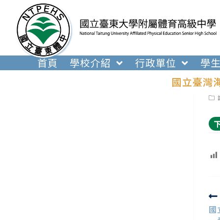
跳
轉
至
主
要
首頁
學校介紹
行政單位
學
內
國立臺灣海
容
Pos
cat
R
m
國