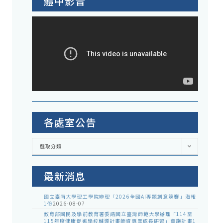
體中影音
各處室公告
各
選取分類
處
室
公
告
最新消息
國立臺南大學理工學院辦理「2026全國AI專題創意競賽」海報
1份
2026-08-07
教育部國民及學前教育署委請國立臺灣師範大學辦理「114至
115年度健康促進學校輔導計畫師資專業成長研習」實施計畫1