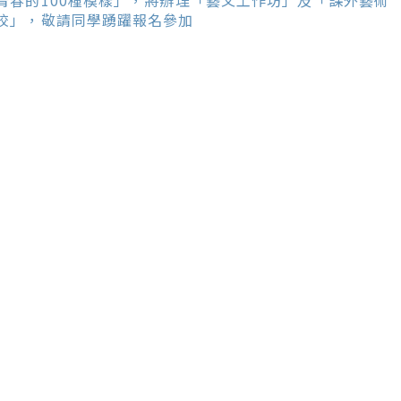
ticles
青春的100種模樣」，將辦理「藝文工作坊」及「課外藝術
校」，敬請同學踴躍報名參加