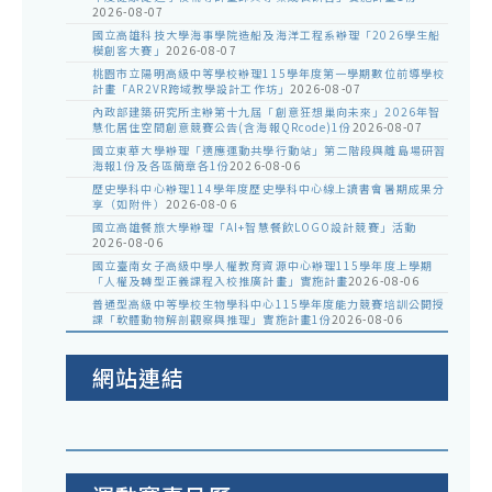
2026-08-07
國立高雄科技大學海事學院造船及海洋工程系辦理「2026學生船
模創客大賽」
2026-08-07
桃園市立陽明高級中等學校辦理115學年度第一學期數位前導學校
計畫「AR2VR跨域教學設計工作坊」
2026-08-07
內政部建築研究所主辦第十九屆「創意狂想巢向未來」2026年智
慧化居住空間創意競賽公告(含海報QRcode)1份
2026-08-07
國立東華大學辦理「適應運動共學行動站」第二階段與離島場研習
海報1份及各區簡章各1份
2026-08-06
歷史學科中心辦理114學年度歷史學科中心線上讀書會暑期成果分
享（如附件）
2026-08-06
國立高雄餐旅大學辦理「AI+智慧餐飲LOGO設計競賽」活動
2026-08-06
國立臺南女子高級中學人權教育資源中心辦理115學年度上學期
「人權及轉型正義課程入校推廣計畫」實施計畫
2026-08-06
普通型高級中等學校生物學科中心115學年度能力競賽培訓公開授
課「軟體動物解剖觀察與推理」實施計畫1份
2026-08-06
網站連結