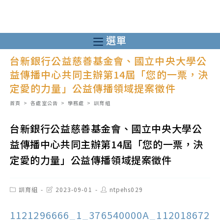
跳
轉
至
選單
主
台新銀行公益慈善基金會、國立中央大學公
要
益傳播中心共同主辦第14屆「您的一票，決
內
定愛的力量」公益傳播領域提案徵件
容
首頁
>
各處室公告
>
學務處
>
訓育組
台新銀行公益慈善基金會、國立中央大學公
益傳播中心共同主辦第14屆「您的一票，決
定愛的力量」公益傳播領域提案徵件
Post
Post
Post
訓育組
2023-09-01
ntpehs029
category:
last
author:
modified:
1121296666_1_376540000A_112018672