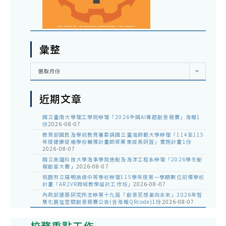
彙整
彙
選取月份
整
近期文章
國立臺南大學理工學院辦理「2026全國AI專題創意競賽」海報1
份
2026-08-07
教育部國民及學前教育署委請國立臺灣師範大學辦理「114至115
年度健康促進學校輔導計畫師資專業成長研習」實施計畫1份
2026-08-07
國立高雄科技大學海事學院造船及海洋工程系辦理「2026學生船
模創客大賽」
2026-08-07
桃園市立陽明高級中等學校辦理115學年度第一學期數位前導學校
計畫「AR2VR跨域教學設計工作坊」
2026-08-07
內政部建築研究所主辦第十九屆「創意狂想巢向未來」2026年智
慧化居住空間創意競賽公告(含海報QRcode)1份
2026-08-07
校務重點工作