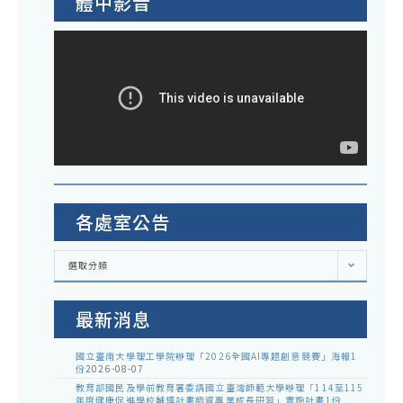
體中影音
各處室公告
各
選取分類
處
室
公
告
最新消息
國立臺南大學理工學院辦理「2026全國AI專題創意競賽」海報1
份
2026-08-07
教育部國民及學前教育署委請國立臺灣師範大學辦理「114至115
年度健康促進學校輔導計畫師資專業成長研習」實施計畫1份