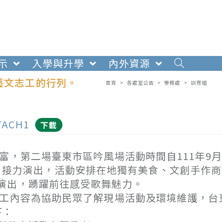
示
入學與升學
內外資源
藝文志工的行列。
首頁
>
各處室公告
>
學務處
>
訓育組
TACH1
下載
富，第二場臺東市區吟風場活動時間自111年9月
波浪屋」接力演出，活動安排在地獨有美食、文創手作
演出，踴躍前往感受歌舞魅力。
志工內容為協助民眾了解現場活動及環境維護，台
下：