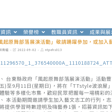
生資訊
榮譽榜
教職員資訊
成果與展
2年風起原舞部落展演活動」敬請踴躍參加，或加入
t
Post
Post
訓育組
2022-09-02
ntpehs013
egory:
last
author:
modified:
111296570_1_376540000A_1110188724_AT
、 台東縣政府「風起原舞部落展演活動」活動豐
五)至9月11日(星期日)，將在「TTstyle
體驗等多樣化市集，歡迎民眾把握每一場精彩的
、 本活動期間邀請學生加入藝文志工的行列，
將提供學習時數證明及嗨藝券1張，招募資訊如