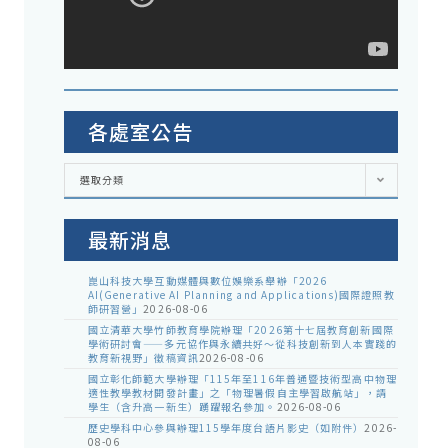
各處室公告
各
選取分類
處
室
公
告
最新消息
崑山科技大學互動媒體與數位娛樂系舉辦「2026
AI(Generative AI Planning and Applications)國際證照教
師研習營」
2026-08-06
國立清華大學竹師教育學院辦理「2026第十七屆教育創新國際
學術研討會——多元協作與永續共好～從科技創新到人本實踐的
教育新視野」徵稿資訊
2026-08-06
國立彰化師範大學辦理「115年至116年普通暨技術型高中物理
適性教學教材開發計畫」之「物理暑假自主學習啟航站」，請
學生（含升高一新生）踴躍報名參加。
2026-08-06
歷史學科中心參與辦理115學年度台語片影史（如附件）
2026-
08-06