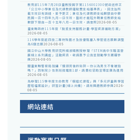
教育部115年7月28日臺教授國字第1156002300號函送修正
「公立中小學兼任及代課教師鐘點費支給基準表」，因主旨所
載生效日有誤繕，爰予更正；兼任及代課教師支給數額自中華
民國一百十四年九月一日生效，藝術才能班外聘兼任教師支給
數額下限自一百十五年八月一日生效，請查照
2026-08-05
臺東縣政府115年度「脫貧支持服務計畫-學習資源補助方案」
2026-08-05
116學年度起四技二專特殊選才及技優甄審入學管道志願數調整
為6個志願
2026-08-05
國立中山大學教育研究所楊淑晴教授辦理「STEM高中生職涯發
展線上系列講座」活動資訊，敬請惠予公告並鼓勵學生踴躍參
與
2026-08-05
關臺東縣警察局拍攝「鏡頭背後的陷阱－你以為男生不會被拍
嗎？」防制兒少性剝削微電影1部，請貴校協助宣導並廣為運用
2026-08-05
為辦理115學年度生命教育「模組式課程」與「多元評量與學習
歷程檔案設計」研習計畫(線上共備)，請有興趣教師參與
2026-
08-05
網站連結