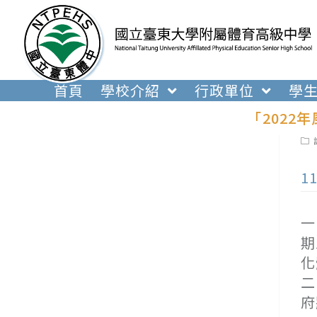
跳
轉
至
主
要
首頁
學校介紹
行政單位
學
內
「202
容
Pos
cat
1
一
期
化
二
府