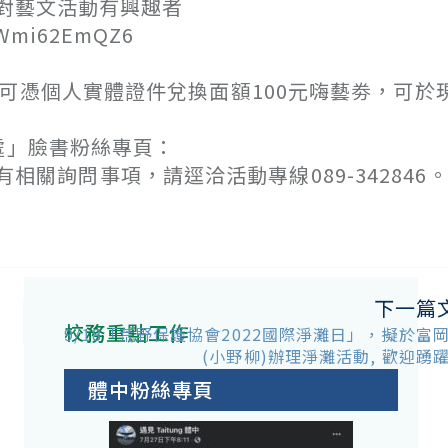
對藝文活動有興趣者
Wmi62EmQZ6
可憑個人實體證件兌換面額100元嗨藝劵，可於
處」臉書粉絲專頁：
e089，倘有相關詢問事項，請逕洽活動專線089-342846
下一篇
校務重點工作
9/18「荒野保護協會2022國際淨灘日」，擬於富
(小野柳)辦理淨灘活動, 歡迎踴
體中粉絲專頁