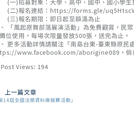
一)招募對象：大學、高中、國中、國小學生
二)報名連結：https://forms.gle/uq5Htsc
三)報名期限：即日起至額滿為止
、 「風起原舞部落展演活動」為免費觀賞，民眾
攤位使用，每場次限量發放500張，送完為止。
、 更多活動詳情請關注「南島台東-臺東縣原民
ttps://www.facebook.com/aborigin
Post Views:
194
上一篇文章
ead
ore
第14屆全國法規資料庫競賽活動」
ticles