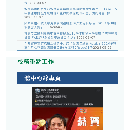
份
2026-08-07
教育部國民及學前教育署委請國立臺灣師範大學辦理「114至115
年度健康促進學校輔導計畫師資專業成長研習」實施計畫1份
2026-08-07
國立高雄科技大學海事學院造船及海洋工程系辦理「2026學生船
模創客大賽」
2026-08-07
桃園市立陽明高級中等學校辦理115學年度第一學期數位前導學校
計畫「AR2VR跨域教學設計工作坊」
2026-08-07
內政部建築研究所主辦第十九屆「創意狂想巢向未來」2026年智
慧化居住空間創意競賽公告(含海報QRcode)1份
2026-08-07
校務重點工作
體中粉絲專頁