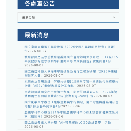
各處室公告
各
選取分類
處
室
公
告
最新消息
國立臺南大學理工學院辦理「2026全國AI專題創意競賽」海報1
份
2026-08-07
教育部國民及學前教育署委請國立臺灣師範大學辦理「114至115
年度健康促進學校輔導計畫師資專業成長研習」實施計畫1份
2026-08-07
國立高雄科技大學海事學院造船及海洋工程系辦理「2026學生船
模創客大賽」
2026-08-07
桃園市立陽明高級中等學校辦理115學年度第一學期數位前導學校
計畫「AR2VR跨域教學設計工作坊」
2026-08-07
內政部建築研究所主辦第十九屆「創意狂想巢向未來」2026年智
慧化居住空間創意競賽公告(含海報QRcode)1份
2026-08-07
國立東華大學辦理「適應運動共學行動站」第二階段與離島場研習
海報1份及各區簡章各1份
2026-08-06
歷史學科中心辦理114學年度歷史學科中心線上讀書會暑期成果分
享（如附件）
2026-08-06
國立高雄餐旅大學辦理「AI+智慧餐飲LOGO設計競賽」活動
2026-08-06