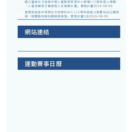
國立臺南女子高級中學人權教育資源中心辦理115學年度上學期
「人權及轉型正義課程入校推廣計畫」實施計畫
2026-08-06
普通型高級中等學校生物學科中心115學年度能力競賽培訓公開授
課「軟體動物解剖觀察與推理」實施計畫1份
2026-08-06
網站連結
運動賽事日曆