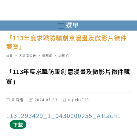
跳
轉
至
選單
主
「113年度求職防騙創意漫畫及微影片徵件
要
競賽」
內
容
首頁
>
各處室公告
>
學務處
>
訓育組
「113年度求職防騙創意漫畫及微影片徵件競
賽」
Post
Post
Post
訓育組
2024-05-03
ntpehs029
category:
last
author:
modified:
1131293429_1_0430000255_Attach1
下載