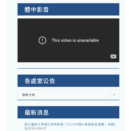
體中影音
各處室公告
各
選取分類
處
室
公
告
最新消息
國立臺南大學理工學院辦理「2026全國AI專題創意競賽」海報1
份
2026-08-07