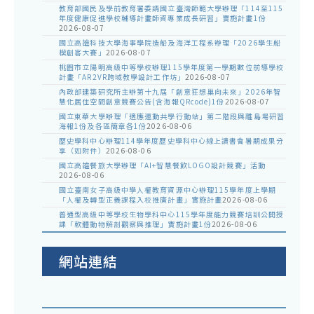
教育部國民及學前教育署委請國立臺灣師範大學辦理「114至115
年度健康促進學校輔導計畫師資專業成長研習」實施計畫1份
2026-08-07
國立高雄科技大學海事學院造船及海洋工程系辦理「2026學生船
模創客大賽」
2026-08-07
桃園市立陽明高級中等學校辦理115學年度第一學期數位前導學校
計畫「AR2VR跨域教學設計工作坊」
2026-08-07
內政部建築研究所主辦第十九屆「創意狂想巢向未來」2026年智
慧化居住空間創意競賽公告(含海報QRcode)1份
2026-08-07
國立東華大學辦理「適應運動共學行動站」第二階段與離島場研習
海報1份及各區簡章各1份
2026-08-06
歷史學科中心辦理114學年度歷史學科中心線上讀書會暑期成果分
享（如附件）
2026-08-06
國立高雄餐旅大學辦理「AI+智慧餐飲LOGO設計競賽」活動
2026-08-06
國立臺南女子高級中學人權教育資源中心辦理115學年度上學期
「人權及轉型正義課程入校推廣計畫」實施計畫
2026-08-06
普通型高級中等學校生物學科中心115學年度能力競賽培訓公開授
課「軟體動物解剖觀察與推理」實施計畫1份
2026-08-06
網站連結