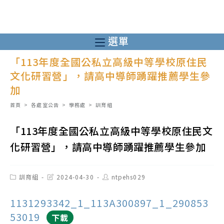
跳
轉
至
選單
主
「113年度全國公私立高級中等學校原住民
要
文化研習營」，請高中導師踴躍推薦學生參
內
加
容
首頁
>
各處室公告
>
學務處
>
訓育組
「113年度全國公私立高級中等學校原住民文
化研習營」，請高中導師踴躍推薦學生參加
Post
Post
Post
訓育組
2024-04-30
ntpehs029
category:
last
author:
modified:
1131293342_1_113A300897_1_290853
53019
下載