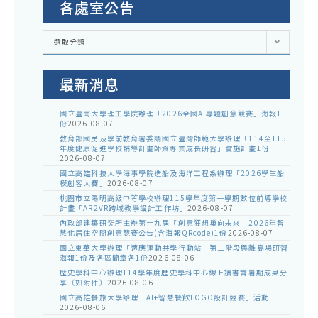
各處室公告
各
選取分類
處
室
公
告
最新消息
國立臺南大學理工學院辦理「2026全國AI專題創意競賽」海報1
份
2026-08-07
教育部國民及學前教育署委請國立臺灣師範大學辦理「114至115
年度健康促進學校輔導計畫師資專業成長研習」實施計畫1份
2026-08-07
國立高雄科技大學海事學院造船及海洋工程系辦理「2026學生船
模創客大賽」
2026-08-07
桃園市立陽明高級中等學校辦理115學年度第一學期數位前導學校
計畫「AR2VR跨域教學設計工作坊」
2026-08-07
內政部建築研究所主辦第十九屆「創意狂想巢向未來」2026年智
慧化居住空間創意競賽公告(含海報QRcode)1份
2026-08-07
國立東華大學辦理「適應運動共學行動站」第二階段與離島場研習
海報1份及各區簡章各1份
2026-08-06
歷史學科中心辦理114學年度歷史學科中心線上讀書會暑期成果分
享（如附件）
2026-08-06
國立高雄餐旅大學辦理「AI+智慧餐飲LOGO設計競賽」活動
2026-08-06