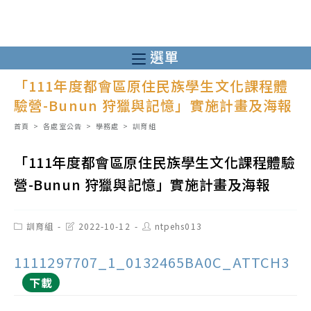
跳
轉
至
選單
主
「111年度都會區原住民族學生文化課程體
要
驗營-Bunun 狩獵與記憶」實施計畫及海報
內
容
首頁
>
各處室公告
>
學務處
>
訓育組
「111年度都會區原住民族學生文化課程體驗
營-Bunun 狩獵與記憶」實施計畫及海報
Post
Post
Post
訓育組
2022-10-12
ntpehs013
category:
last
author:
modified:
1111297707_1_0132465BA0C_ATTCH3
下載