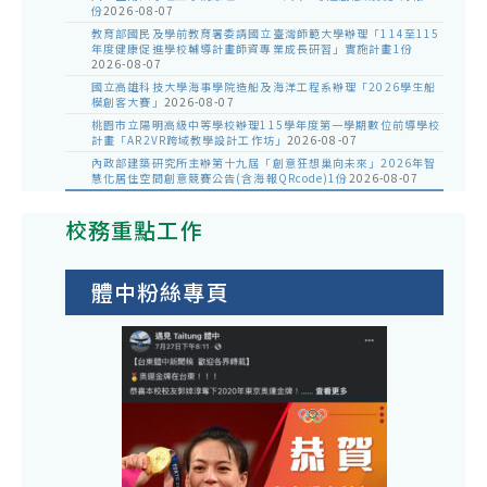
份
2026-08-07
教育部國民及學前教育署委請國立臺灣師範大學辦理「114至115
年度健康促進學校輔導計畫師資專業成長研習」實施計畫1份
2026-08-07
國立高雄科技大學海事學院造船及海洋工程系辦理「2026學生船
模創客大賽」
2026-08-07
桃園市立陽明高級中等學校辦理115學年度第一學期數位前導學校
計畫「AR2VR跨域教學設計工作坊」
2026-08-07
內政部建築研究所主辦第十九屆「創意狂想巢向未來」2026年智
慧化居住空間創意競賽公告(含海報QRcode)1份
2026-08-07
校務重點工作
體中粉絲專頁