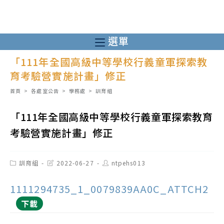
跳
轉
至
選單
主
「111年全國高級中等學校行義童軍探索教
要
育考驗營實施計畫」修正
內
容
首頁
>
各處室公告
>
學務處
>
訓育組
「111年全國高級中等學校行義童軍探索教育
考驗營實施計畫」修正
Post
Post
Post
訓育組
2022-06-27
ntpehs013
category:
last
author:
modified:
1111294735_1_0079839AA0C_ATTCH2
下載