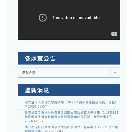
各處室公告
各
選取分類
處
室
公
告
最新消息
國立臺南大學理工學院辦理「2026全國AI專題創意競賽」海報1
份
2026-08-07
教育部國民及學前教育署委請國立臺灣師範大學辦理「114至115
年度健康促進學校輔導計畫師資專業成長研習」實施計畫1份
2026-08-07
國立高雄科技大學海事學院造船及海洋工程系辦理「2026學生船
模創客大賽」
2026-08-07