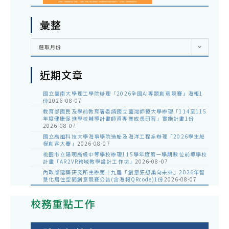
彙整
彙
選取月份
整
近期文章
國立臺南大學理工學院辦理「2026全國AI專題創意競賽」海報1
份
2026-08-07
教育部國民及學前教育署委請國立臺灣師範大學辦理「114至115
年度健康促進學校輔導計畫師資專業成長研習」實施計畫1份
2026-08-07
國立高雄科技大學海事學院造船及海洋工程系辦理「2026學生船
模創客大賽」
2026-08-07
桃園市立陽明高級中等學校辦理115學年度第一學期數位前導學校
計畫「AR2VR跨域教學設計工作坊」
2026-08-07
內政部建築研究所主辦第十九屆「創意狂想巢向未來」2026年智
慧化居住空間創意競賽公告(含海報QRcode)1份
2026-08-07
校務重點工作