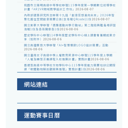
桃園市立陽明高級中等學校辦理115學年度第一學期數位前導學校
計畫「AR2VR跨域教學設計工作坊」
2026-08-07
內政部建築研究所主辦第十九屆「創意狂想巢向未來」2026年智
慧化居住空間創意競賽公告(含海報QRcode)1份
2026-08-07
國立東華大學辦理「適應運動共學行動站」第二階段與離島場研習
海報1份及各區簡章各1份
2026-08-06
歷史學科中心辦理114學年度歷史學科中心線上讀書會暑期成果分
享（如附件）
2026-08-06
國立高雄餐旅大學辦理「AI+智慧餐飲LOGO設計競賽」活動
2026-08-06
國立臺南女子高級中學人權教育資源中心辦理115學年度上學期
「人權及轉型正義課程入校推廣計畫」實施計畫
2026-08-06
普通型高級中等學校生物學科中心115學年度能力競賽培訓公開授
課「軟體動物解剖觀察與推理」實施計畫1份
2026-08-06
網站連結
運動賽事日曆