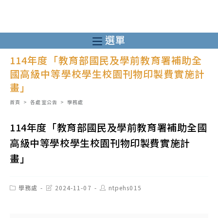
跳
轉
至
選單
主
114年度「教育部國民及學前教育署補助全
要
國高級中等學校學生校園刊物印製費實施計
內
畫」
容
首頁
>
各處室公告
>
學務處
114年度「教育部國民及學前教育署補助全國
高級中等學校學生校園刊物印製費實施計
畫」
Post
Post
Post
學務處
2024-11-07
ntpehs015
category:
last
author:
modified: