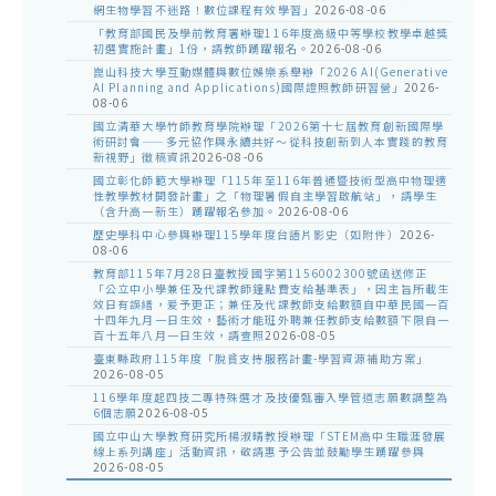
網生物學習不迷路！數位課程有效學習」
2026-08-06
「教育部國民及學前教育署辦理116年度高級中等學校教學卓越獎
初選實施計畫」1份，請教師踴躍報名。
2026-08-06
崑山科技大學互動媒體與數位娛樂系舉辦「2026 AI(Generative
AI Planning and Applications)國際證照教師研習營」
2026-
08-06
國立清華大學竹師教育學院辦理「2026第十七屆教育創新國際學
術研討會——多元協作與永續共好～從科技創新到人本實踐的教育
新視野」徵稿資訊
2026-08-06
國立彰化師範大學辦理「115年至116年普通暨技術型高中物理適
性教學教材開發計畫」之「物理暑假自主學習啟航站」，請學生
（含升高一新生）踴躍報名參加。
2026-08-06
歷史學科中心參與辦理115學年度台語片影史（如附件）
2026-
08-06
教育部115年7月28日臺教授國字第1156002300號函送修正
「公立中小學兼任及代課教師鐘點費支給基準表」，因主旨所載生
效日有誤繕，爰予更正；兼任及代課教師支給數額自中華民國一百
十四年九月一日生效，藝術才能班外聘兼任教師支給數額下限自一
百十五年八月一日生效，請查照
2026-08-05
臺東縣政府115年度「脫貧支持服務計畫-學習資源補助方案」
2026-08-05
116學年度起四技二專特殊選才及技優甄審入學管道志願數調整為
6個志願
2026-08-05
國立中山大學教育研究所楊淑晴教授辦理「STEM高中生職涯發展
線上系列講座」活動資訊，敬請惠予公告並鼓勵學生踴躍參與
2026-08-05