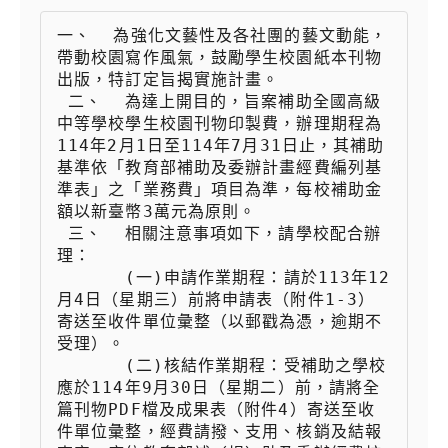
一、  為強化文藝性及各社團的藝文動能，
帶動校園寫作風氣，鼓勵學生校園紙本刊物
出版，特訂定旨揭實施計畫。

 二、  為達上開目的，旨案補助全國高級
中等學校學生校園刊物印製費，辦理期程為
114年2月1日至114年7月31日止，其補助
基準依「教育部補助及委辦計畫經費編列基
準表」之「業務費」項目為準，每校補助金
額以新臺幣3萬元為原則。

 三、  相關注意事項如下，請學校配合辦
理：

 　　  (一)申請作業期程：請於113年12
月4日（星期三）前將申請表（附件1-3）
寄送至收件單位彙整（以郵戳為憑，逾期不
受理）。

 　　  (二)核結作業期程：受補助之學校
應於114年9月30日（星期二）前，請將全
篇刊物PDF檔及成果表（附件4）寄送至收
件單位彙整，經費請撥、支用、核銷及結報