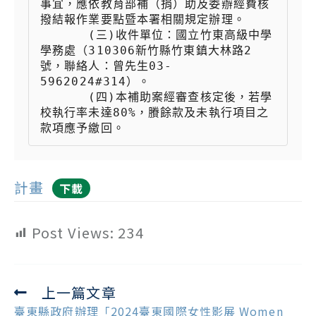
事宜，應依教育部補（捐）助及委辦經費核
撥結報作業要點暨本署相關規定辦理。

 　　  (三)收件單位：國立竹東高級中學
學務處（310306新竹縣竹東鎮大林路2
號，聯絡人：曾先生03-
5962024#314）。

 　　  (四)本補助案經審查核定後，若學
校執行率未達80%，賸餘款及未執行項目之
款項應予繳回。
計畫
下載
Post Views:
234
上一篇文章
Read
more
臺東縣政府辦理「2024臺東國際女性影展 Women