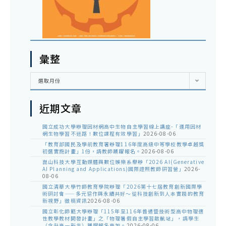
彙整
彙
選取月份
整
近期文章
國立成功大學辦理因材網高中生物自主學習線上講座-「運用因材
網生物學習不迷路！數位課程有效學習」
2026-08-06
「教育部國民及學前教育署辦理116年度高級中等學校教學卓越獎
初選實施計畫」1份，請教師踴躍報名。
2026-08-06
崑山科技大學互動媒體與數位娛樂系舉辦「2026 AI(Generative
AI Planning and Applications)國際證照教師研習營」
2026-
08-06
國立清華大學竹師教育學院辦理「2026第十七屆教育創新國際學
術研討會——多元協作與永續共好～從科技創新到人本實踐的教育
新視野」徵稿資訊
2026-08-06
國立彰化師範大學辦理「115年至116年普通暨技術型高中物理適
性教學教材開發計畫」之「物理暑假自主學習啟航站」，請學生
（含升高一新生）踴躍報名參加。
2026-08-06