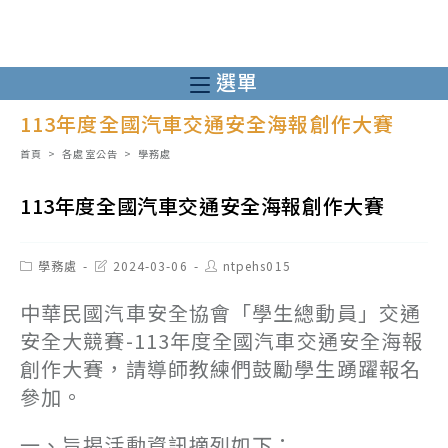
跳
轉
至
選單
主
113年度全國汽車交通安全海報創作大賽
要
內
首頁
>
各處室公告
>
學務處
容
113年度全國汽車交通安全海報創作大賽
Post
Post
Post
學務處
2024-03-06
ntpehs015
category:
last
author:
modified:
中華民國汽車安全協會「學生總動員」交通
安全大競賽-113年度全國汽車交通安全海報
創作大賽，請導師教練們鼓勵學生踴躍報名
參加。
一、旨揭活動資訊摘列如下：