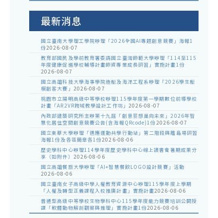
公
告
最新消息
國立臺南大學理工學院辦理「2026全國AI專題創意競賽」海報1
份
2026-08-07
教育部國民及學前教育署委請國立臺灣師範大學辦理「114至115
年度健康促進學校輔導計畫師資專業成長研習」實施計畫1份
2026-08-07
國立高雄科技大學海事學院造船及海洋工程系辦理「2026學生船
模創客大賽」
2026-08-07
桃園市立陽明高級中等學校辦理115學年度第一學期數位前導學校
計畫「AR2VR跨域教學設計工作坊」
2026-08-07
內政部建築研究所主辦第十九屆「創意狂想巢向未來」2026年智
慧化居住空間創意競賽公告(含海報QRcode)1份
2026-08-07
國立東華大學辦理「適應運動共學行動站」第二階段與離島場研習
海報1份及各區簡章各1份
2026-08-06
歷史學科中心辦理114學年度歷史學科中心線上讀書會暑期成果分
享（如附件）
2026-08-06
國立高雄餐旅大學辦理「AI+智慧餐飲LOGO設計競賽」活動
2026-08-06
國立臺南女子高級中學人權教育資源中心辦理115學年度上學期
「人權及轉型正義課程入校推廣計畫」實施計畫
2026-08-06
普通型高級中等學校生物學科中心115學年度能力競賽培訓公開授
課「軟體動物解剖觀察與推理」實施計畫1份
2026-08-06