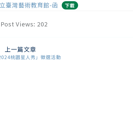
立臺灣藝術教育館-函
下載
Post Views:
202
上一篇文章
ead
ore
2024桃園星人秀」徵選活動
ticles