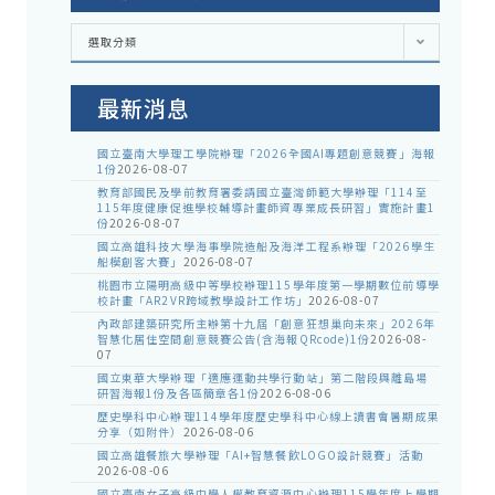
各
選取分類
處
室
公
告
最新消息
國立臺南大學理工學院辦理「2026全國AI專題創意競賽」海報
1份
2026-08-07
教育部國民及學前教育署委請國立臺灣師範大學辦理「114至
115年度健康促進學校輔導計畫師資專業成長研習」實施計畫1
份
2026-08-07
國立高雄科技大學海事學院造船及海洋工程系辦理「2026學生
船模創客大賽」
2026-08-07
桃園市立陽明高級中等學校辦理115學年度第一學期數位前導學
校計畫「AR2VR跨域教學設計工作坊」
2026-08-07
內政部建築研究所主辦第十九屆「創意狂想巢向未來」2026年
智慧化居住空間創意競賽公告(含海報QRcode)1份
2026-08-
07
國立東華大學辦理「適應運動共學行動站」第二階段與離島場
研習海報1份及各區簡章各1份
2026-08-06
歷史學科中心辦理114學年度歷史學科中心線上讀書會暑期成果
分享（如附件）
2026-08-06
國立高雄餐旅大學辦理「AI+智慧餐飲LOGO設計競賽」活動
2026-08-06
國立臺南女子高級中學人權教育資源中心辦理115學年度上學期