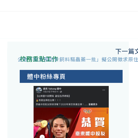
下一篇
校務重點工作
公告「校犬預防針飼料驅蟲藥一批」擬公開徵求原
體中粉絲專頁