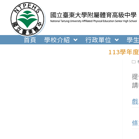
跳
轉
至
主
要
首頁
學校介紹
行政單位
學
內
113學年
容
Pos
cat
提
請
戲
條