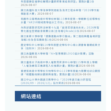
年度健康促進學校輔導計畫師資專業成長研習」實施計畫1份
2026-08-07
國立高雄科技大學海事學院造船及海洋工程系辦理「2026學生船
模創客大賽」
2026-08-07
桃園市立陽明高級中等學校辦理115學年度第一學期數位前導學校
計畫「AR2VR跨域教學設計工作坊」
2026-08-07
內政部建築研究所主辦第十九屆「創意狂想巢向未來」2026年智
慧化居住空間創意競賽公告(含海報QRcode)1份
2026-08-07
國立東華大學辦理「適應運動共學行動站」第二階段與離島場研習
海報1份及各區簡章各1份
2026-08-06
歷史學科中心辦理114學年度歷史學科中心線上讀書會暑期成果分
享（如附件）
2026-08-06
國立高雄餐旅大學辦理「AI+智慧餐飲LOGO設計競賽」活動
2026-08-06
國立臺南女子高級中學人權教育資源中心辦理115學年度上學期
「人權及轉型正義課程入校推廣計畫」實施計畫
2026-08-06
普通型高級中等學校生物學科中心115學年度能力競賽培訓公開授
課「軟體動物解剖觀察與推理」實施計畫1份
2026-08-06
國立中山大學外國語文教學中心「2026年語文能力研習班
(2026/09 ~ 2026/12)」招生資訊
2026-08-06
網站連結