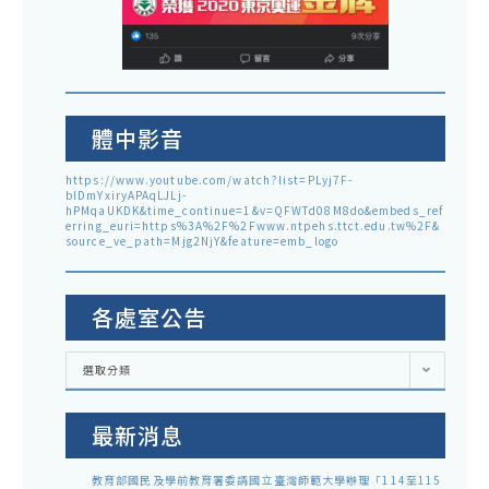
體中影音
https://www.youtube.com/watch?list=PLyj7F-
blDmYxiryAPAqLJLj-
hPMqaUKDK&time_continue=1&v=QFWTd08M8do&embeds_ref
erring_euri=https%3A%2F%2Fwww.ntpehs.ttct.edu.tw%2F&
source_ve_path=Mjg2NjY&feature=emb_logo
各處室公告
各
選取分類
處
室
公
告
最新消息
教育部國民及學前教育署委請國立臺灣師範大學辦理「114至115