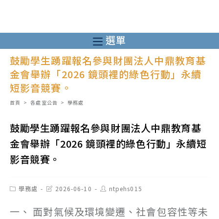
跳
轉
至
選單
主
鼓勵學生踴躍報名參與財團法人中鼎教育基
要
金會舉辦「2026 鏡頭裡的綠色行動」永續
內
短影音競賽。
容
首頁
>
各處室公告
>
學務處
鼓勵學生踴躍報名參與財團法人中鼎教育基
金會舉辦「2026 鏡頭裡的綠色行動」永續短
影音競賽。
Post
Post
Post
學務處
2026-06-10
ntpehs015
category:
last
author:
modified:
一、 面對氣候及環境變遷、社會包容性等未