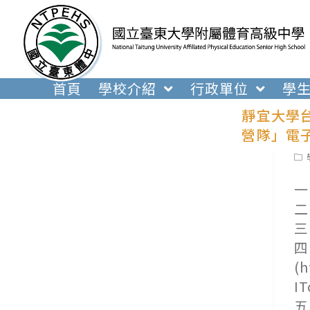
跳
轉
至
主
要
首頁
學校介紹
行政單位
學
內
靜宜大學台
容
營隊」電
Pos
cat
一
二
三
四
(
I
五