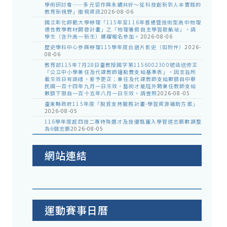
學術研討會——多元協作與永續共好～從科技創新到人本實踐的
教育新視野」徵稿資訊
2026-08-06
國立彰化師範大學辦理「115年至116年普通暨技術型高中物理
適性教學教材開發計畫」之「物理暑假自主學習啟航站」，請
學生（含升高一新生）踴躍報名參加。
2026-08-06
歷史學科中心參與辦理115學年度台語片影史（如附件）
2026-
08-06
教育部115年7月28日臺教授國字第1156002300號函送修正
「公立中小學兼任及代課教師鐘點費支給基準表」，因主旨所
載生效日有誤繕，爰予更正；兼任及代課教師支給數額自中華
民國一百十四年九月一日生效，藝術才能班外聘兼任教師支給
數額下限自一百十五年八月一日生效，請查照
2026-08-05
臺東縣政府115年度「脫貧支持服務計畫-學習資源補助方案」
2026-08-05
116學年度起四技二專特殊選才及技優甄審入學管道志願數調整
為6個志願
2026-08-05
網站連結
運動賽事日曆