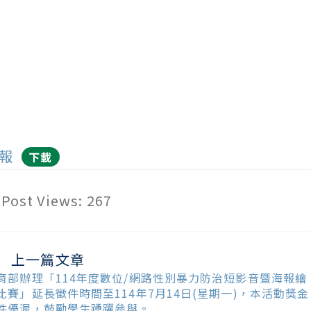
報
下載
Post Views:
267
上一篇文章
ead
ore
育部辦理「114年度數位/網路性別暴力防治短影音暨海報繪
ticles
比賽」延長徵件時間至114年7月14日(星期一)，本活動獎金
件優渥，鼓勵學生踴躍參與。