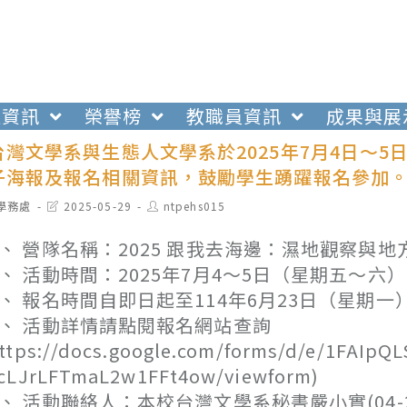
生資訊
榮譽榜
教職員資訊
成果與展
灣文學系與生態人文學系於2025年7月4日～5
子海報及報名相關資訊，鼓勵學生踴躍報名參加
t
Post
Post
學務處
2025-05-29
ntpehs015
egory:
last
author:
modified:
、 營隊名稱：2025 跟我去海邊：濕地觀察與
、 活動時間：2025年7月4～5日（星期五～六
、 報名時間自即日起至114年6月23日（星期
、 活動詳情請點閱報名網站查詢
https://docs.google.com/forms/d/e/1FAI
TcLJrLFTmaL2w1FFt4ow/viewform)
、 活動聯絡人：本校台灣文學系秘書嚴小實(04-2632