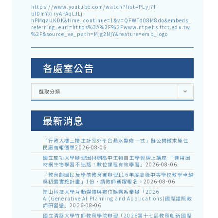
https://www.youtube.com/watch?list=PLyj7F-
blDmYxiryAPAqLJLj-
hPMqaUKDK&time_continue=1&v=QFWTd08M8do&embeds_
referring_euri=https%3A%2F%2Fwww.ntpehs.ttct.edu.tw
%2F&source_ve_path=Mjg2NjY&feature=emb_logo
各處室公告
各
選取分類
處
室
公
告
最新消息
「行政大樓三樓主計室外平台漏水整修一式」擬公開徵求原住
民廠商報價單
2026-08-06
國立成功大學辦理因材網高中生物自主學習線上講座-「運用因
材網生物學習不迷路！數位課程有效學習」
2026-08-06
「教育部國民及學前教育署辦理116年度高級中等學校教學卓越
獎初選實施計畫」1份，請教師踴躍報名。
2026-08-06
崑山科技大學互動媒體與數位娛樂系舉辦「2026
AI(Generative AI Planning and Applications)國際證照教
師研習營」
2026-08-06
國立清華大學竹師教育學院辦理「2026第十七屆教育創新國際