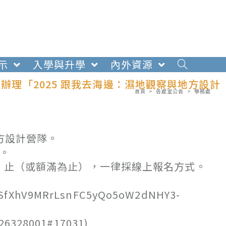
示
入學與升學
內外資源
日辦理「2025 跟我去海邊：濕地觀察與地方設計
首頁
>
各處室公告
>
學務處
。
地方設計營隊。
）。
一）止（或額滿為止），一律採線上報名方式。
pQLSfXhV9MRrLsnFC5yQo5oW2dNHY3-
8001#17031)