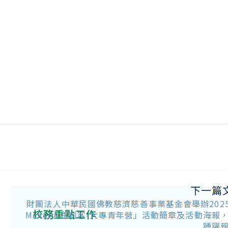
下一篇
財團法人中華民國佛教慈濟慈善事業基金會舉辦2025年
校務重點工作
Maker人生創客-大專青年營」活動簡章及活動海報
踴躍