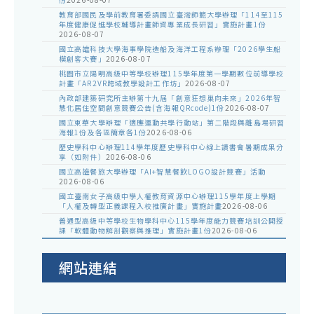
教育部國民及學前教育署委請國立臺灣師範大學辦理「114至115
年度健康促進學校輔導計畫師資專業成長研習」實施計畫1份
2026-08-07
國立高雄科技大學海事學院造船及海洋工程系辦理「2026學生船
模創客大賽」
2026-08-07
桃園市立陽明高級中等學校辦理115學年度第一學期數位前導學校
計畫「AR2VR跨域教學設計工作坊」
2026-08-07
內政部建築研究所主辦第十九屆「創意狂想巢向未來」2026年智
慧化居住空間創意競賽公告(含海報QRcode)1份
2026-08-07
國立東華大學辦理「適應運動共學行動站」第二階段與離島場研習
海報1份及各區簡章各1份
2026-08-06
歷史學科中心辦理114學年度歷史學科中心線上讀書會暑期成果分
享（如附件）
2026-08-06
國立高雄餐旅大學辦理「AI+智慧餐飲LOGO設計競賽」活動
2026-08-06
國立臺南女子高級中學人權教育資源中心辦理115學年度上學期
「人權及轉型正義課程入校推廣計畫」實施計畫
2026-08-06
普通型高級中等學校生物學科中心115學年度能力競賽培訓公開授
課「軟體動物解剖觀察與推理」實施計畫1份
2026-08-06
網站連結