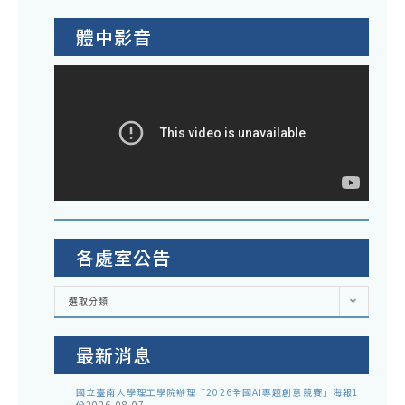
體中影音
各處室公告
各
選取分類
處
室
公
告
最新消息
國立臺南大學理工學院辦理「2026全國AI專題創意競賽」海報1
份
2026-08-07