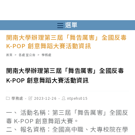
跳
轉
至
選單
主
開南大學辦理第三屆「舞告厲害」全國反毒
要
K-POP 創意舞蹈大賽活動資訊
內
容
首頁
>
各處室公告
>
學務處
開南大學辦理第三屆「舞告厲害」全國反毒
K-POP 創意舞蹈大賽活動資訊
Post
Post
Post
學務處
2023-12-26
ntpehs015
category:
last
author:
modified:
一、 活動名稱：第三屆「舞告厲害」全國反
毒 K-POP 創意舞蹈大賽。
二、 報名資格：全國高中職、大專校院在學