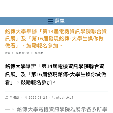
跳
轉
至
選單
主
銘傳大學舉辦「第14屆電機資訊學院聯合資
要
訊展」及「第16屆發現銘傳-大學生換你做
內
做看」，鼓勵報名參加。
容
首頁
>
各處室公告
>
學務處
銘傳大學舉辦「第14屆電機資訊學院聯合資
訊展」及「第16屆發現銘傳-大學生換你做做
看」，鼓勵報名參加。
Post
Post
Post
學務處
2025-08-25
ntpehs015
category:
last
author:
modified:
一、 銘傳大學電機資訊學院為展示各系所學