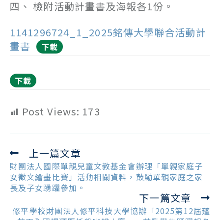
四、 檢附活動計畫書及海報各1份。
1141296724_1_2025銘傳大學聯合活動計
畫書
下載
下載
Post Views:
173
上一篇文章
Read
more
財團法人國際單親兒童文教基金會辦理「單親家庭子
articles
女徵文繪畫比賽」活動相關資料，鼓勵單親家庭之家
長及子女踴躍參加。
下一篇文章
修平學校財團法人修平科技大學協辦「2025第12屆蓬