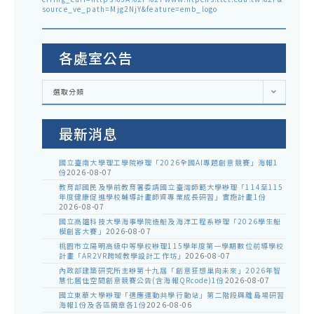
source_ve_path=Mjg2NjY&feature=emb_logo
各處室公告
各
選取分類
處
室
公
告
最新消息
國立臺南大學理工學院辦理「2026全國AI專題創意競賽」海報1
份
2026-08-07
教育部國民及學前教育署委請國立臺灣師範大學辦理「114至115
年度健康促進學校輔導計畫師資專業成長研習」實施計畫1份
2026-08-07
國立高雄科技大學海事學院造船及海洋工程系辦理「2026學生船
模創客大賽」
2026-08-07
桃園市立陽明高級中等學校辦理115學年度第一學期數位前導學校
計畫「AR2VR跨域教學設計工作坊」
2026-08-07
內政部建築研究所主辦第十九屆「創意狂想巢向未來」2026年智
慧化居住空間創意競賽公告(含海報QRcode)1份
2026-08-07
國立東華大學辦理「適應運動共學行動站」第二階段與離島場研習
海報1份及各區簡章各1份
2026-08-06