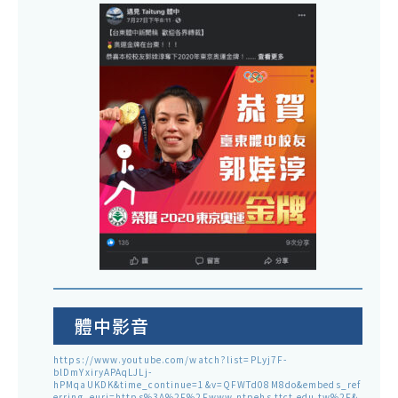
體中影音
https://www.youtube.com/watch?list=PLyj7F-
blDmYxiryAPAqLJLj-
hPMqaUKDK&time_continue=1&v=QFWTd08M8do&embeds_ref
erring_euri=https%3A%2F%2Fwww.ntpehs.ttct.edu.tw%2F&