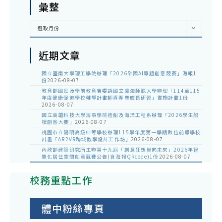
彙整
彙
選取月份
整
近期文章
國立臺南大學理工學院辦理「2026全國AI專題創意競賽」海報1
份
2026-08-07
教育部國民及學前教育署委請國立臺灣師範大學辦理「114至115
年度健康促進學校輔導計畫師資專業成長研習」實施計畫1份
2026-08-07
國立高雄科技大學海事學院造船及海洋工程系辦理「2026學生船
模創客大賽」
2026-08-07
桃園市立陽明高級中等學校辦理115學年度第一學期數位前導學校
計畫「AR2VR跨域教學設計工作坊」
2026-08-07
內政部建築研究所主辦第十九屆「創意狂想巢向未來」2026年智
慧化居住空間創意競賽公告(含海報QRcode)1份
2026-08-07
校務重點工作
體中粉絲專頁