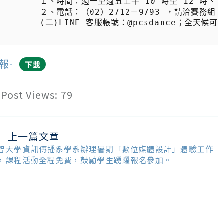
 　　  １、時間：週一至週五上午 10 時至 12 時、下午 2 時至 6 時。

 　　  ２、電話：（02）2712－9793 ，請洽賽務組。

 　　  (二)LINE 客服帳號：@pcsdance；全天
報-
下載
Post Views:
79
上一篇文章
ead
ore
智大學資訊傳播系學系辦理暑期「數位媒體設計」體驗工作
ticles
，課程活動全程免費，鼓勵學生踴躍報名參加。