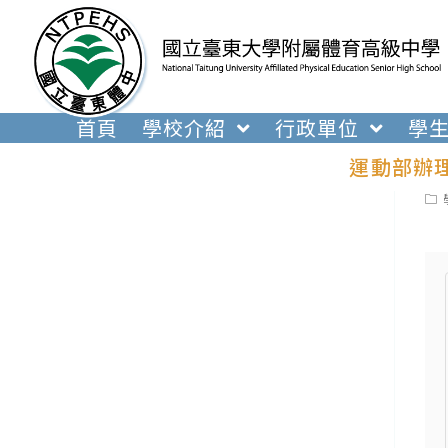
跳
轉
至
主
要
首頁
學校介紹
行政單位
學
內
運動部辦
容
Pos
cat