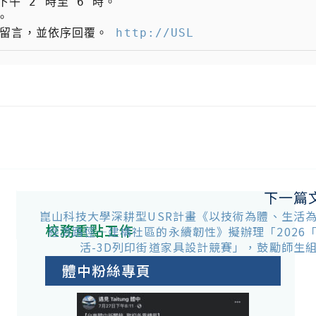
候可留言，並依序回覆。 
http://USL
下一篇
崑山科技大學深耕型USR計畫《以技術為體、生活
校務重點工作
經濟路徑—建構社區的永續韌性》擬辦理「2026
活-3D列印街道家具設計競賽」，鼓勵師生
體中粉絲專頁