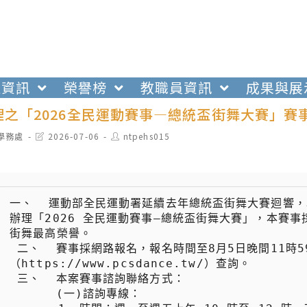
生資訊
榮譽榜
教職員資訊
成果與展
理之「2026全民運動賽事—總統盃街舞大賽」賽
t
Post
Post
學務處
2026-07-06
ntpehs015
egory:
last
author:
modified:
一、  運動部全民運動署延續去年總統盃街舞大賽迴響
辦理「2026 全民運動賽事—總統盃街舞大賽」，本賽
街舞最高榮譽。

 二、  賽事採網路報名，報名時間至8月5日晚間11時59分截止，相關資訊可至賽事官網
（https://www.pcsdance.tw/）查詢。

 三、  本案賽事諮詢聯絡方式：

 　　  (一)諮詢專線：
