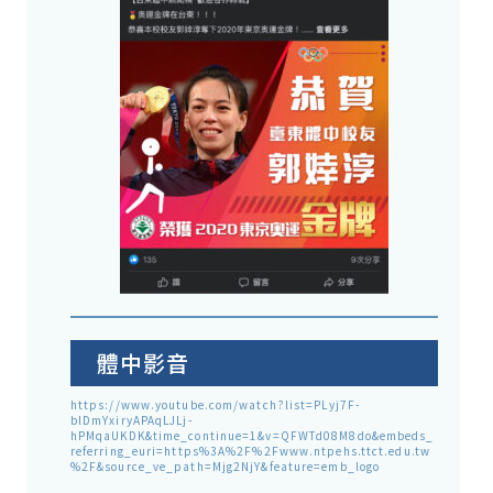
體中影音
https://www.youtube.com/watch?list=PLyj7F-
blDmYxiryAPAqLJLj-
hPMqaUKDK&time_continue=1&v=QFWTd08M8do&embeds_
referring_euri=https%3A%2F%2Fwww.ntpehs.ttct.edu.tw
%2F&source_ve_path=Mjg2NjY&feature=emb_logo