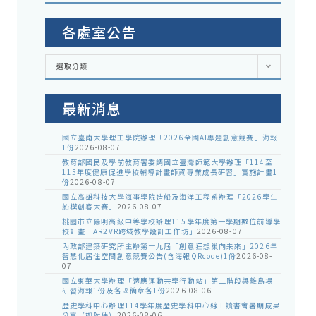
各處室公告
各
選取分類
處
室
公
告
最新消息
國立臺南大學理工學院辦理「2026全國AI專題創意競賽」海報
1份
2026-08-07
教育部國民及學前教育署委請國立臺灣師範大學辦理「114至
115年度健康促進學校輔導計畫師資專業成長研習」實施計畫1
份
2026-08-07
國立高雄科技大學海事學院造船及海洋工程系辦理「2026學生
船模創客大賽」
2026-08-07
桃園市立陽明高級中等學校辦理115學年度第一學期數位前導學
校計畫「AR2VR跨域教學設計工作坊」
2026-08-07
內政部建築研究所主辦第十九屆「創意狂想巢向未來」2026年
智慧化居住空間創意競賽公告(含海報QRcode)1份
2026-08-
07
國立東華大學辦理「適應運動共學行動站」第二階段與離島場
研習海報1份及各區簡章各1份
2026-08-06
歷史學科中心辦理114學年度歷史學科中心線上讀書會暑期成果
分享（如附件）
2026-08-06