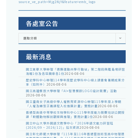
source_ve_path=Mjg2NjY&feature=emb_logo
各處室公告
各
選取分類
處
室
公
告
最新消息
國立東華大學辦理「適應運動共學行動站」第二階段與離島場研習
海報1份及各區簡章各1份
2026-08-06
歷史學科中心辦理114學年度歷史學科中心線上讀書會暑期成果分
享（如附件）
2026-08-06
國立高雄餐旅大學辦理「AI+智慧餐飲LOGO設計競賽」活動
2026-08-06
國立臺南女子高級中學人權教育資源中心辦理115學年度上學期
「人權及轉型正義課程入校推廣計畫」實施計畫
2026-08-06
普通型高級中等學校生物學科中心115學年度能力競賽培訓公開授
課「軟體動物解剖觀察與推理」實施計畫1份
2026-08-06
國立中山大學外國語文教學中心「2026年語文能力研習班
(2026/09 ~ 2026/12)」招生資訊
2026-08-06
國立彰化師範大學辦理「115年至116年普通暨技術型高中物理適