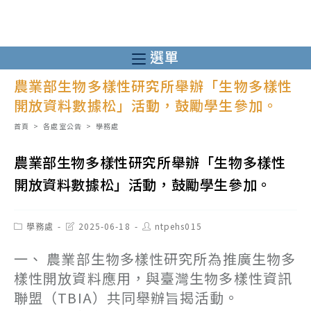
跳
轉
至
選單
主
農業部生物多樣性研究所舉辦「生物多樣性
要
開放資料數據松」活動，鼓勵學生參加。
內
容
首頁
>
各處室公告
>
學務處
農業部生物多樣性研究所舉辦「生物多樣性
開放資料數據松」活動，鼓勵學生參加。
Post
Post
Post
學務處
2025-06-18
ntpehs015
category:
last
author:
modified:
一、 農業部生物多樣性研究所為推廣生物多
樣性開放資料應用，與臺灣生物多樣性資訊
聯盟（TBIA）共同舉辦旨揭活動。