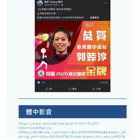
體中影音
https://www.youtube.com/watch?list=PLyj7F-
blDmYxiryAPAqLJLj-
hPMqaUKDK&time_continue=1&v=QFWTd08M8do&embeds_ref
erring_euri=https%3A%2F%2Fwww.ntpehs.ttct.edu.tw%2F&