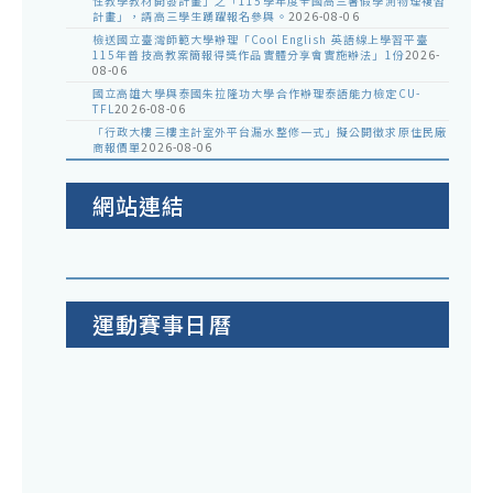
性教學教材開發計畫」之「115學年度全國高三暑假學測物理複習
計畫」，請高三學生踴躍報名參與。
2026-08-06
檢送國立臺灣師範大學辦理「Cool English 英語線上學習平臺
115年普技高教案簡報得獎作品實體分享會實施辦法」1份
2026-
08-06
國立高雄大學與泰國朱拉隆功大學合作辦理泰語能力檢定CU-
TFL
2026-08-06
「行政大樓三樓主計室外平台漏水整修一式」擬公開徵求原住民廠
商報價單
2026-08-06
網站連結
運動賽事日曆