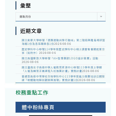
彙整
彙
選取月份
整
近期文章
國立東華大學辦理「適應運動共學行動站」第二階段與離島場研習
海報1份及各區簡章各1份
2026-08-06
歷史學科中心辦理114學年度歷史學科中心線上讀書會暑期成果分
享（如附件）
2026-08-06
國立高雄餐旅大學辦理「AI+智慧餐飲LOGO設計競賽」活動
2026-08-06
國立臺南女子高級中學人權教育資源中心辦理115學年度上學期
「人權及轉型正義課程入校推廣計畫」實施計畫
2026-08-06
普通型高級中等學校生物學科中心115學年度能力競賽培訓公開授
課「軟體動物解剖觀察與推理」實施計畫1份
2026-08-06
校務重點工作
體中粉絲專頁