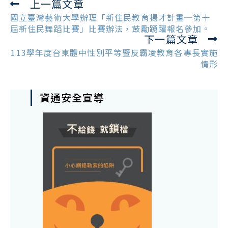
上一篇文章
Read
more
國立臺灣藝術大學辦理「新住民教育揚才計畫─第十
articles
屆新住民舞蹈比賽」比賽辦法，鼓勵踴躍報名參加。
下一篇文章
113學年度台東體中性別平等暨反霸凌教育各專長實施
情形
資通安全宣導