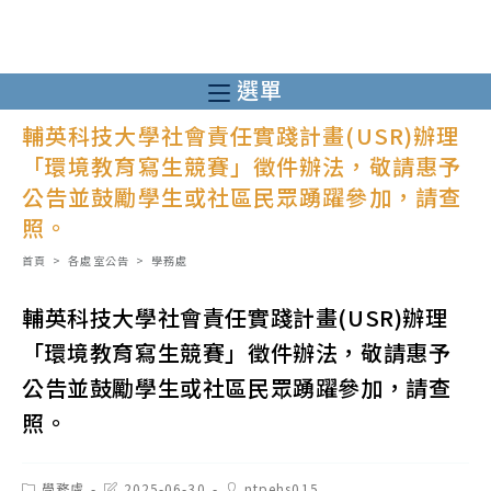
跳
轉
至
選單
主
輔英科技大學社會責任實踐計畫(USR)辦理
要
「環境教育寫生競賽」徵件辦法，敬請惠予
內
公告並鼓勵學生或社區民眾踴躍參加，請查
容
照。
首頁
>
各處室公告
>
學務處
輔英科技大學社會責任實踐計畫(USR)辦理
「環境教育寫生競賽」徵件辦法，敬請惠予
公告並鼓勵學生或社區民眾踴躍參加，請查
照。
Post
Post
Post
學務處
2025-06-30
ntpehs015