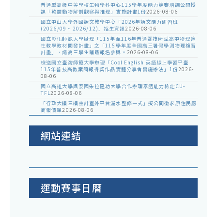
普通型高級中等學校生物學科中心115學年度能力競賽培訓公開授
課「軟體動物解剖觀察與推理」實施計畫1份
2026-08-06
國立中山大學外國語文教學中心「2026年語文能力研習班
(2026/09 ~ 2026/12)」招生資訊
2026-08-06
國立彰化師範大學辦理「115年至116年普通暨技術型高中物理適
性教學教材開發計畫」之「115學年度全國高三暑假學測物理複習
計畫」，請高三學生踴躍報名參與。
2026-08-06
檢送國立臺灣師範大學辦理「Cool English 英語線上學習平臺
115年普技高教案簡報得獎作品實體分享會實施辦法」1份
2026-
08-06
國立高雄大學與泰國朱拉隆功大學合作辦理泰語能力檢定CU-
TFL
2026-08-06
「行政大樓三樓主計室外平台漏水整修一式」擬公開徵求原住民廠
商報價單
2026-08-06
網站連結
運動賽事日曆