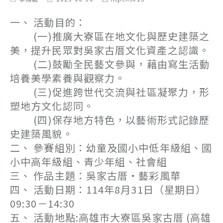
category:
last
author:
modified:
一、 活動目的：
(一)推廣大寮區在地文化與歷史建築之
美，提升民眾對吳家古厝文化資產之認識。
(二)鼓勵全民藝文參與，藉由寫生活動
培養美學素養與觀察力。
(三)促進跨世代交流與社區凝聚力，形
塑地方文化認同。
(四)保存地方特色，以藝術形式記錄歷
史建築風貌。
二、 參賽組別：幼童及國小中低年級組、國
小中高年級組、青少年組、社會組
三、 作品主題：吳家古厝・藝彩風華
四、 活動日期：114年8月31日（星期日）
09:30－14:30
五、 活動地點:高雄市大寮區吳家古厝 (高雄