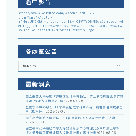
體中影音
https://www.youtube.com/watch?list=PLyj7F-
blDmYxiryAPAqLJLj-
hPMqaUKDK&time_continue=1&v=QFWTd08M8do&embeds_ref
erring_euri=https%3A%2F%2Fwww.ntpehs.ttct.edu.tw%2F&
source_ve_path=Mjg2NjY&feature=emb_logo
各處室公告
各
選取分類
處
室
公
告
最新消息
國立東華大學辦理「適應運動共學行動站」第二階段與離島場研習
海報1份及各區簡章各1份
2026-08-06
歷史學科中心辦理114學年度歷史學科中心線上讀書會暑期成果分
享（如附件）
2026-08-06
國立高雄餐旅大學辦理「AI+智慧餐飲LOGO設計競賽」活動
2026-08-06
國立臺南女子高級中學人權教育資源中心辦理115學年度上學期
「人權及轉型正義課程入校推廣計畫」實施計畫
2026-08-06