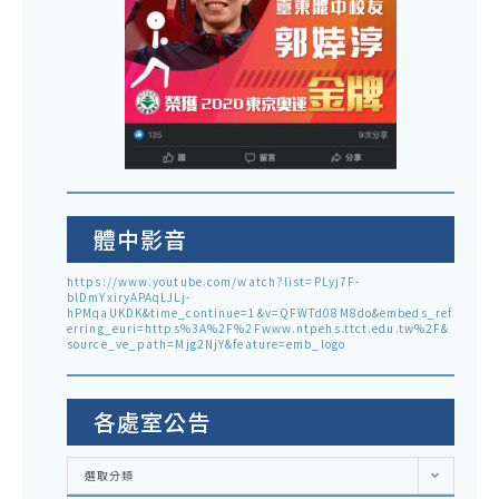
體中影音
https://www.youtube.com/watch?list=PLyj7F-
blDmYxiryAPAqLJLj-
hPMqaUKDK&time_continue=1&v=QFWTd08M8do&embeds_ref
erring_euri=https%3A%2F%2Fwww.ntpehs.ttct.edu.tw%2F&
source_ve_path=Mjg2NjY&feature=emb_logo
各處室公告
各
選取分類
處
室