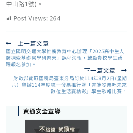
中山路1號)。
Post Views:
264
上一篇文章
Read
more
國立陽明交通大學推廣教育中心辦理「2025高中生人
articles
體探索基礎醫學研習營」課程海報，鼓勵貴校學生踴
躍報名參加。
下一篇文章
財政部南區國稅局臺東分局訂於114年8月2日(星期
六）舉辦114年度統一發票推行暨「雲端發票唱未來
數位生活贏精彩」學生歌唱比賽。
資通安全宣導