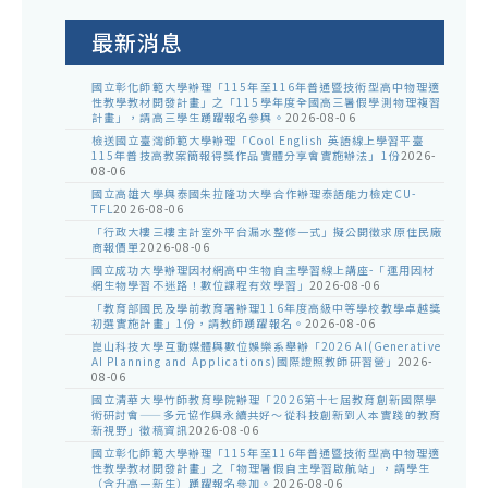
公
告
最新消息
國立彰化師範大學辦理「115年至116年普通暨技術型高中物理適
性教學教材開發計畫」之「115學年度全國高三暑假學測物理複習
計畫」，請高三學生踴躍報名參與。
2026-08-06
檢送國立臺灣師範大學辦理「Cool English 英語線上學習平臺
115年普技高教案簡報得獎作品實體分享會實施辦法」1份
2026-
08-06
國立高雄大學與泰國朱拉隆功大學合作辦理泰語能力檢定CU-
TFL
2026-08-06
「行政大樓三樓主計室外平台漏水整修一式」擬公開徵求原住民廠
商報價單
2026-08-06
國立成功大學辦理因材網高中生物自主學習線上講座-「運用因材
網生物學習不迷路！數位課程有效學習」
2026-08-06
「教育部國民及學前教育署辦理116年度高級中等學校教學卓越獎
初選實施計畫」1份，請教師踴躍報名。
2026-08-06
崑山科技大學互動媒體與數位娛樂系舉辦「2026 AI(Generative
AI Planning and Applications)國際證照教師研習營」
2026-
08-06
國立清華大學竹師教育學院辦理「2026第十七屆教育創新國際學
術研討會——多元協作與永續共好～從科技創新到人本實踐的教育
新視野」徵稿資訊
2026-08-06
國立彰化師範大學辦理「115年至116年普通暨技術型高中物理適
性教學教材開發計畫」之「物理暑假自主學習啟航站」，請學生
（含升高一新生）踴躍報名參加。
2026-08-06