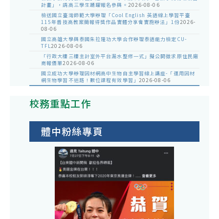
計畫」，請高三學生踴躍報名參與。
2026-08-06
檢送國立臺灣師範大學辦理「Cool English 英語線上學習平臺
115年普技高教案簡報得獎作品實體分享會實施辦法」1份
2026-
08-06
國立高雄大學與泰國朱拉隆功大學合作辦理泰語能力檢定CU-
TFL
2026-08-06
「行政大樓三樓主計室外平台漏水整修一式」擬公開徵求原住民廠
商報價單
2026-08-06
國立成功大學辦理因材網高中生物自主學習線上講座-「運用因材
網生物學習不迷路！數位課程有效學習」
2026-08-06
校務重點工作
體中粉絲專頁