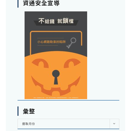
資通安全宣導
彙整
彙
選取月份
整