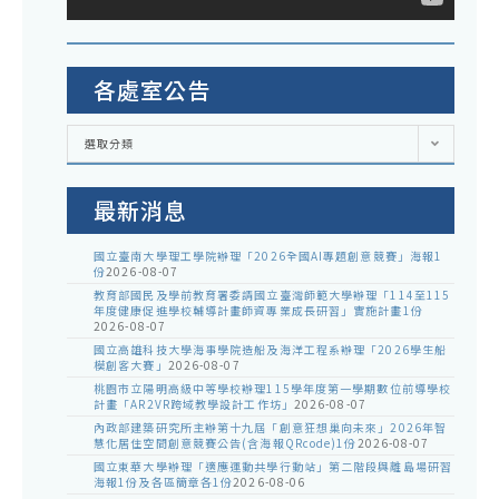
各處室公告
各
選取分類
處
室
公
告
最新消息
國立臺南大學理工學院辦理「2026全國AI專題創意競賽」海報1
份
2026-08-07
教育部國民及學前教育署委請國立臺灣師範大學辦理「114至115
年度健康促進學校輔導計畫師資專業成長研習」實施計畫1份
2026-08-07
國立高雄科技大學海事學院造船及海洋工程系辦理「2026學生船
模創客大賽」
2026-08-07
桃園市立陽明高級中等學校辦理115學年度第一學期數位前導學校
計畫「AR2VR跨域教學設計工作坊」
2026-08-07
內政部建築研究所主辦第十九屆「創意狂想巢向未來」2026年智
慧化居住空間創意競賽公告(含海報QRcode)1份
2026-08-07
國立東華大學辦理「適應運動共學行動站」第二階段與離島場研習
海報1份及各區簡章各1份
2026-08-06