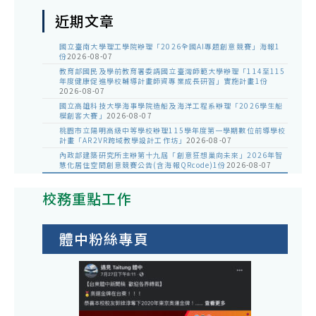
近期文章
國立臺南大學理工學院辦理「2026全國AI專題創意競賽」海報1
份
2026-08-07
教育部國民及學前教育署委請國立臺灣師範大學辦理「114至115
年度健康促進學校輔導計畫師資專業成長研習」實施計畫1份
2026-08-07
國立高雄科技大學海事學院造船及海洋工程系辦理「2026學生船
模創客大賽」
2026-08-07
桃園市立陽明高級中等學校辦理115學年度第一學期數位前導學校
計畫「AR2VR跨域教學設計工作坊」
2026-08-07
內政部建築研究所主辦第十九屆「創意狂想巢向未來」2026年智
慧化居住空間創意競賽公告(含海報QRcode)1份
2026-08-07
校務重點工作
體中粉絲專頁