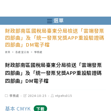
跳
轉
至
選單
主
財政部南區國稅局臺東分局檢送「雲端發票
要
四部曲」及「統一發票兌獎APP重設驗證碼
內
四部曲」DM電子檔
容
首頁
>
各處室公告
>
學務處
財政部南區國稅局臺東分局檢送「雲端發票
四部曲」及「統一發票兌獎APP重設驗證碼
四部曲」DM電子檔
Post
Post
Post
學務處
2024-10-25
ntpehs015
category:
last
author:
modified:
基本 CMYK
下載