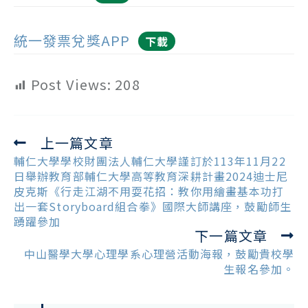
統一發票兌獎APP
下載
Post Views:
208
上一篇文章
Read
more
輔仁大學學校財團法人輔仁大學謹訂於113年11月22
articles
日舉辦教育部輔仁大學高等教育深耕計畫2024迪士尼
皮克斯《行走江湖不用耍花招：教你用繪畫基本功打
出一套Storyboard組合拳》國際大師講座，鼓勵師生
踴躍參加
下一篇文章
中山醫學大學心理學系心理營活動海報，鼓勵貴校學
生報名參加。