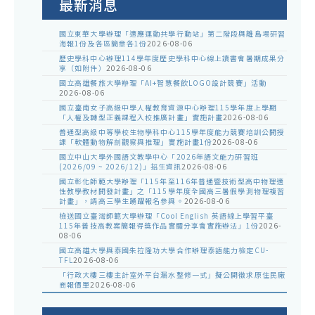
最新消息
國立東華大學辦理「適應運動共學行動站」第二階段與離島場研習
海報1份及各區簡章各1份
2026-08-06
歷史學科中心辦理114學年度歷史學科中心線上讀書會暑期成果分
享（如附件）
2026-08-06
國立高雄餐旅大學辦理「AI+智慧餐飲LOGO設計競賽」活動
2026-08-06
國立臺南女子高級中學人權教育資源中心辦理115學年度上學期
「人權及轉型正義課程入校推廣計畫」實施計畫
2026-08-06
普通型高級中等學校生物學科中心115學年度能力競賽培訓公開授
課「軟體動物解剖觀察與推理」實施計畫1份
2026-08-06
國立中山大學外國語文教學中心「2026年語文能力研習班
(2026/09 ~ 2026/12)」招生資訊
2026-08-06
國立彰化師範大學辦理「115年至116年普通暨技術型高中物理適
性教學教材開發計畫」之「115學年度全國高三暑假學測物理複習
計畫」，請高三學生踴躍報名參與。
2026-08-06
檢送國立臺灣師範大學辦理「Cool English 英語線上學習平臺
115年普技高教案簡報得獎作品實體分享會實施辦法」1份
2026-
08-06
國立高雄大學與泰國朱拉隆功大學合作辦理泰語能力檢定CU-
TFL
2026-08-06
「行政大樓三樓主計室外平台漏水整修一式」擬公開徵求原住民廠
商報價單
2026-08-06