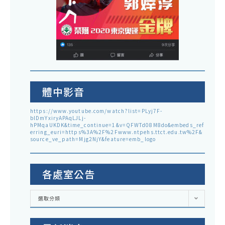
體中影音
https://www.youtube.com/watch?list=PLyj7F-
blDmYxiryAPAqLJLj-
hPMqaUKDK&time_continue=1&v=QFWTd08M8do&embeds_ref
erring_euri=https%3A%2F%2Fwww.ntpehs.ttct.edu.tw%2F&
source_ve_path=Mjg2NjY&feature=emb_logo
各處室公告
各
選取分類
處
室
公
告