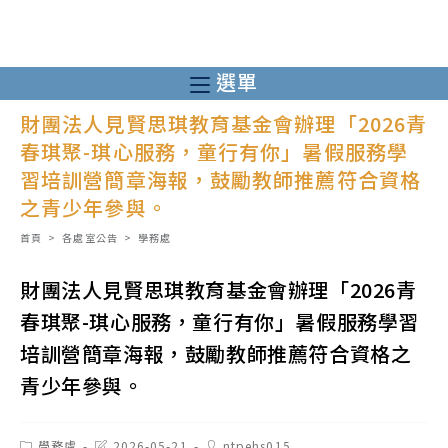
跳
轉
至
選單
主
財團法人見賢思琪教育基金會辦理「2026青
要
春琪聚-琪心服務，童行有你」暑假服務學
內
習培訓營簡章海報，鼓勵教師推薦符合資格
容
之青少年參與。
首頁
>
各處室公告
>
學務處
財團法人見賢思琪教育基金會辦理「2026青
春琪聚-琪心服務，童行有你」暑假服務學習
培訓營簡章海報，鼓勵教師推薦符合資格之
青少年參與。
Post
Post
Post
學務處
2026-05-21
ntpehs015