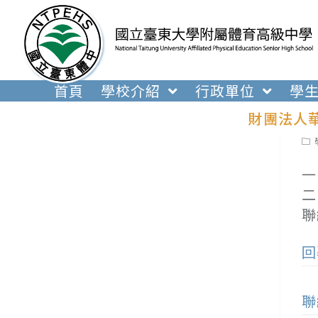
跳
轉
至
主
要
首頁
學校介紹
行政單位
學
內
財團法人
容
Pos
cat
一
二
聯
回
聯