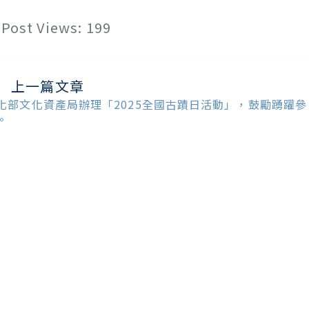
Post Views:
199
上一篇文章
ead
ore
化部文化資產局辦理「2025全國古蹟日活動」，鼓勵踴躍參
ticles
。