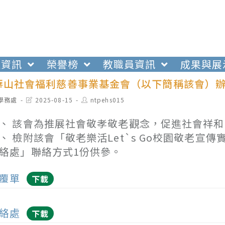
生資訊
榮譽榜
教職員資訊
成果與展
華山社會福利慈善事業基金會（以下簡稱該會）
t
Post
Post
學務處
2025-08-15
ntpehs015
egory:
last
author:
modified:
、 該會為推展社會敬孝敬老觀念，促進社會祥
、 檢附該會「敬老樂活Let`s Go校園敬老
絡處」聯絡方式1份供參。
覆單
下載
絡處
下載