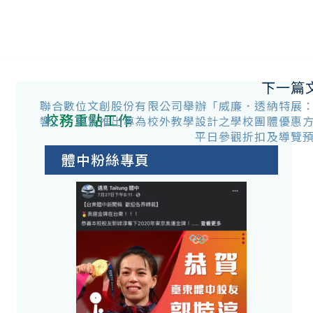
下一篇
聯合數位文創股份有限公司舉辦「威廉．透納特展
校務重點工作
響」，特別推出專為校外教學設計之學校團體優惠
平日參觀折扣及導覽
體中粉絲專頁