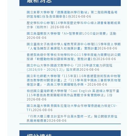
國立東華大學辦理「適應運動共學行動站」第二階段與離島場
研習海報1份及各區簡章各1份
2026-08-06
歷史學科中心辦理114學年度歷史學科中心線上讀書會暑期成果
分享（如附件）
2026-08-06
國立高雄餐旅大學辦理「AI+智慧餐飲LOGO設計競賽」活動
2026-08-06
國立臺南女子高級中學人權教育資源中心辦理115學年度上學期
「人權及轉型正義課程入校推廣計畫」實施計畫
2026-08-06
普通型高級中等學校生物學科中心115學年度能力競賽培訓公開
授課「軟體動物解剖觀察與推理」實施計畫1份
2026-08-06
國立中山大學外國語文教學中心「2026年語文能力研習班
(2026/09 ~ 2026/12)」招生資訊
2026-08-06
國立彰化師範大學辦理「115年至116年普通暨技術型高中物理
適性教學教材開發計畫」之「115學年度全國高三暑假學測物理
複習計畫」，請高三學生踴躍報名參與。
2026-08-06
檢送國立臺灣師範大學辦理「Cool English 英語線上學習平臺
115年普技高教案簡報得獎作品實體分享會實施辦法」1份
2026-08-06
國立高雄大學與泰國朱拉隆功大學合作辦理泰語能力檢定CU-
TFL
2026-08-06
「行政大樓三樓主計室外平台漏水整修一式」擬公開徵求原住
民廠商報價單
2026-08-06