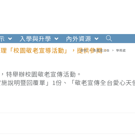
示
入學與升學
內外資源
辦理「校園敬老宣導活動」，提供參閱。
首頁
>
各處室公告
>
學務處
和，特舉辦校園敬老宣傳活動。
宣傳實施說明暨回覆單」1份、「敬老宣傳全台愛心天