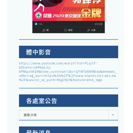
體中影音
https://www.youtube.com/watch?list=PLyj7F-
blDmYxiryAPAqLJLj-
hPMqaUKDK&time_continue=1&v=QFWTd08M8do&embeds_
referring_euri=https%3A%2F%2Fwww.ntpehs.ttct.edu.tw
%2F&source_ve_path=Mjg2NjY&feature=emb_logo
各處室公告
各
選取分類
處
室
公
告
最新消息